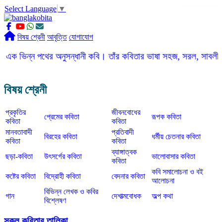
Select Language
▼
slot gacor
ROGTOTO
slot88
slot gacor hari ini
slot777
labtoto
rogtoto
rogtoto link
rogtoto
ROGTOTO
ROGTOTO
EDCTOTO
https://rauwenteder.nl
বিষয় শ্রেনী
আবৃত্তি
যোগাযোগ
পথের অনুসন্ধানী কবি। তাঁর কবিতার ভাষা সহজ, সরল, সাবলীল, অবাধগতি। মর
বিষয় শ্রেনী
প্রকৃতির
জীবনবোধের
প্রেমের কবিতা
রূপক কবিতা
কবিতা
কবিতা
মানবতাবাদী
প্রতিবাদী
বিরহের কবিতা
ধর্মীয় চেতনার কবিতা
কবিতা
কবিতা
ব্যাঙ্গাত্বক
ছড়া-কবিতা
উৎসর্গের কবিতা
ভালোবাসার কবিতা
কবিতা
কবি সমালোচনা ও বই
কষ্টের কবিতা
বিদ্রোহী কবিতা
বেদনার কবিতা
আলোচনা
বিভিন্ন লেখক ও কবির
গান
দেশাত্মবোধক
অল্প কথা
বিশ্লেষণ
সকল কবিতার তালিকা