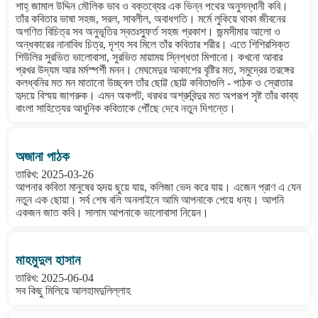
শাহ্ জামাল উদ্দিন মৌলিক ভাব ও বক্তব্যের এক ভিন্ন পথের অনুসন্ধানী কবি।
তাঁর কবিতার ভাষা সহজ, সরল, সাবলীল, অবাধগতি। মর্মে লুকিয়ে থাকা জীবনের
অগণিত বিচিত্র সব অনুভূতির স্বতঃস্ফুর্ত সহজ প্রকাশ। জন্মসীমার আলো ও
অন্ধকারের নানাবিধ চিত্র, দৃশ্য সব মিলে তাঁর কবিতার শরীর। এতে শিশিরসিক্ত
শিউলির সুরভিত ভালোবাসা, সুরভিত মায়াময় স্নিগ্ধতা মিশানো। কখনো আবার
প্রখর উদ্যম আর মর্মস্পর্শী মনন। মেঘমেদুর আকাশের বৃষ্টির মত, সমুদ্রের তরঙ্গের
কলধ্বনির মত মন মাতানো উচ্ছ্বল তাঁর ছোট্ট ছোট্ট কবিতাগুলি - পাঠক ও স্রোতার
হৃদয়ে বিস্ময় জাগরুক। এমন অকপট, থরথর অশ্রুবিন্দুর মত অপরূপ সৃষ্ট তাঁর কাব্য
বাংলা সাহিত্যের আধুনিক কবিতাকে পৌঁছে দেবে নতুন দিগন্তে।
অজানা পাঠক
তারিখ: 2025-03-26
আপনার কবিতা মানুষের হৃদয় ছুয়ে যায়, কলিজা ভেদ করে যায়। এজেন প্রাণ এ যেন
নতুন এক ছোয়া। সর্ব শেষ বলি অনলাইনে আমি আপনাকে পেয়ে ধন্য। আপনি
একজন জাত কবি। সালাম আপনাকে ভালোবাসা নিয়েন।
মাহমুদুল হাসান
তারিখ: 2025-06-04
সব কিছু মিলিয়ে আলহামদুলিল্লাহ