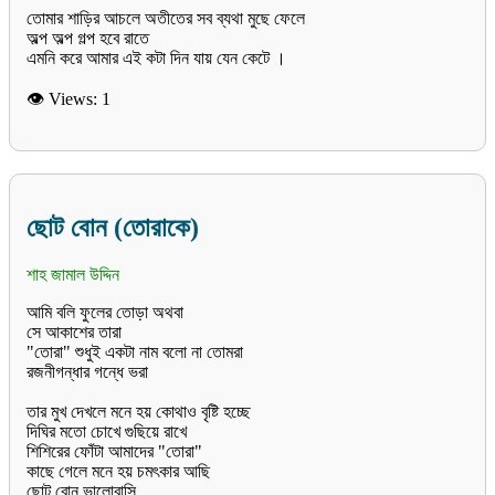
তোমার শাড়ির আচলে অতীতের সব ব্যথা মুছে ফেলে
অল্প অল্প গল্প হবে রাতে
👁 Views:
1
ছোট বোন (তোরাকে)
শাহ জামাল উদ্দিন
আমি বলি ফুলের তোড়া অথবা
সে আকাশের তারা
"তোরা" শুধুই একটা নাম বলো না তোমরা
রজনীগন্ধার গন্ধে ভরা
তার মুখ দেখলে মনে হয় কোথাও বৃষ্টি হচ্ছে
দিঘির মতো চোখে গুছিয়ে রাখে
শিশিরের ফোঁটা আমাদের "তোরা"
কাছে গেলে মনে হয় চমৎকার আছি
ছোট বোন ভালোবাসি