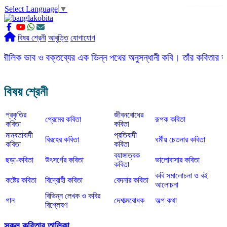
Select Language
▼
slot gacor
ROGTOTO
slot88
slot gacor hari ini
slot777
labtoto
rogtoto
rogtoto link
rogtoto
ROGTOTO
ROGTOTO
EDCTOTO
https://rauwenteder.nl
বিষয় শ্রেনী
আবৃত্তি
যোগাযোগ
ও বক্তব্যের এক ভিন্ন পথের অনুসন্ধানী কবি। তাঁর কবিতার ভাষা সহজ, সরল
বিষয় শ্রেনী
প্রকৃতির
জীবনবোধের
প্রেমের কবিতা
রূপক কবিতা
কবিতা
কবিতা
মানবতাবাদী
প্রতিবাদী
বিরহের কবিতা
ধর্মীয় চেতনার কবিতা
কবিতা
কবিতা
ব্যাঙ্গাত্বক
ছড়া-কবিতা
উৎসর্গের কবিতা
ভালোবাসার কবিতা
কবিতা
কবি সমালোচনা ও বই
কষ্টের কবিতা
বিদ্রোহী কবিতা
বেদনার কবিতা
আলোচনা
বিভিন্ন লেখক ও কবির
গান
দেশাত্মবোধক
অল্প কথা
বিশ্লেষণ
সকল কবিতার তালিকা