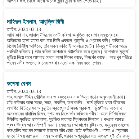
আপনার কাছ থেকে আরো অনেক সুন্দর সুন্দর কবিতা পেতে চাই।
মাহিদুল ইসলাম, আবৃত্তি শিল্পী
তারিখ: 2024-03-13
আমি কবি শাহ জামাল উদ্দিনের ৩০টা কবিতা আবৃত্তি করে তার সম্বন্ধে যে
অভিজ্ঞতা হলো তাতে বলা যায় তিনি একজন প্রকৃতি ও প্রেমের কবি। কবিতার
বিশেষ বৈশিষ্ট্য আঙ্গিকে, তাঁর সকল কবিতাই আকারে ছোট। কিন্তু গভীরতা আছে
প্রতিটি কবিতায়। তাঁর কবিতা আপনাকে নষ্টালজিক করে তুলবে। আপনাকে মুহূর্তে
ছুটিয়ে নিয়ে যাবে আপনার ফেলে আসা দিনের কাছে, নিসর্গের কাছে। আর খুব গভীরে
পাবেন নদীর তলদেশের স্রোতধারার মতো এক নিরব বহতা প্রেম।
রুশেমা বেগম
তারিখ: 2024-03-13
শাহ্ জামাল উদ্দিন মৌলিক ভাব ও বক্তব্যের এক ভিন্ন পথের অনুসন্ধানী কবি।
তাঁর কবিতার ভাষা সহজ, সরল, সাবলীল, অবাধগতি। মর্মে লুকিয়ে থাকা জীবনের
অগণিত বিচিত্র সব অনুভূতির স্বতঃস্ফুর্ত সহজ প্রকাশ। জন্মসীমার আলো ও
অন্ধকারের নানাবিধ চিত্র, দৃশ্য সব মিলে তাঁর কবিতার শরীর। এতে শিশিরসিক্ত
শিউলির সুরভিত ভালোবাসা, সুরভিত মায়াময় স্নিগ্ধতা মিশানো। কখনো আবার
প্রখর উদ্যম আর মর্মস্পর্শী মনন। মেঘমেদুর আকাশের বৃষ্টির মত, সমুদ্রের তরঙ্গের
কলধ্বনির মত মন মাতানো উচ্ছ্বল তাঁর ছোট্ট ছোট্ট কবিতাগুলি - পাঠক ও স্রোতার
হৃদয়ে বিস্ময় জাগরুক। এমন অকপট, থরথর অশ্রুবিন্দুর মত অপরূপ সৃষ্ট তাঁর কাব্য