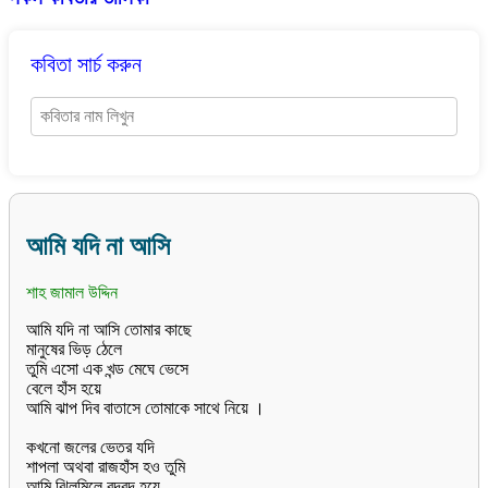
কবিতা সার্চ করুন
আমি যদি না আসি
শাহ জামাল উদ্দিন
আমি যদি না আসি তোমার কাছে
মানুষের ভিড় ঠেলে
তুমি এসো এক খন্ড মেঘে ভেসে
বেলে হাঁস হয়ে
আমি ঝাপ দিব বাতাসে তোমাকে সাথে নিয়ে ।
কখনো জলের ভেতর যদি
শাপলা অথবা রাজহাঁস হও তুমি
আমি ঝিলমিলে বুদবুদ হয়ে