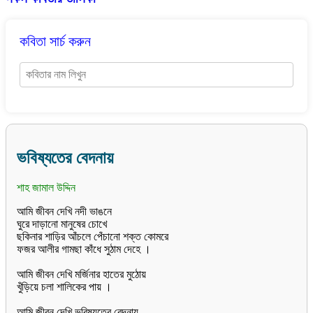
কবিতা সার্চ করুন
ভবিষ্যতের বেদনায়
শাহ জামাল উদ্দিন
আমি জীবন দেখি নদী ভাঙনে
ঘুরে দাড়ানো মানুষের চোখে
ছকিনার শাড়ির আঁচলে পেঁচানো শক্ত কোমরে
ফজর আলীর গামছা কাঁধে সুঠাম দেহে ।
আমি জীবন দেখি মর্জিনার হাতের মুঠোয়
খুঁড়িয়ে চলা শালিকের পায় ।
আমি জীবন দেখি ভবিষ্যতের বেদনায়