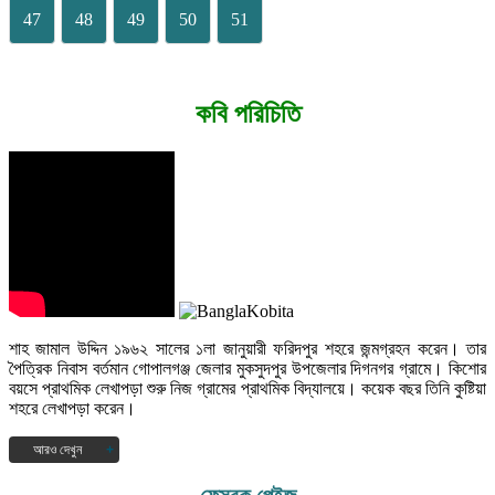
47
48
49
50
51
কবি পরিচিতি
শাহ জামাল উদ্দিন ১৯৬২ সালের ১লা জানুয়ারী ফরিদপুর শহরে জন্মগ্রহন করেন। তার
পৈত্রিক নিবাস বর্তমান গোপালগঞ্জ জেলার মুকসুদপুর উপজেলার দিগনগর গ্রামে। কিশোর
বয়সে প্রাথমিক লেখাপড়া শুরু নিজ গ্রামের প্রাথমিক বিদ্যালয়ে। কয়েক বছর তিনি কুষ্টিয়া
শহরে লেখাপড়া করেন।
আরও দেখুন
১৯৭৭ সালে দিগনগর বহুমুখী উচ্চ বিদ্যালয় হতে এস.এস.সি এবং ১৯৭৯ সালে সরকারি