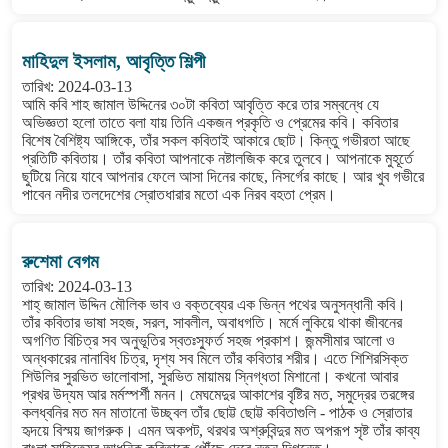
মাহিদুল ইসলাম, আবৃত্তি শিল্পী
তারিখ: 2024-03-13
আমি কবি শাহ জামাল উদ্দিনের ৩০টা কবিতা আবৃত্তি করে তার সম্বন্ধে যে
অভিজ্ঞতা হলো তাতে বলা যায় তিনি একজন প্রকৃতি ও প্রেমের কবি। কবিতার
বিশেষ বৈশিষ্ট্য আঙ্গিকে, তাঁর সকল কবিতাই আকারে ছোট। কিন্তু গভীরতা আছে
প্রতিটি কবিতায়। তাঁর কবিতা আপনাকে নষ্টালজিক করে তুলবে। আপনাকে মুহূর্তে
ছুটিয়ে নিয়ে যাবে আপনার ফেলে আসা দিনের কাছে, নিসর্গের কাছে। আর খুব গভীরে
পাবেন নদীর তলদেশের স্রোতধারার মতো এক নিরব বহতা প্রেম।
রুশেমা বেগম
তারিখ: 2024-03-13
শাহ্ জামাল উদ্দিন মৌলিক ভাব ও বক্তব্যের এক ভিন্ন পথের অনুসন্ধানী কবি।
তাঁর কবিতার ভাষা সহজ, সরল, সাবলীল, অবাধগতি। মর্মে লুকিয়ে থাকা জীবনের
অগণিত বিচিত্র সব অনুভূতির স্বতঃস্ফুর্ত সহজ প্রকাশ। জন্মসীমার আলো ও
অন্ধকারের নানাবিধ চিত্র, দৃশ্য সব মিলে তাঁর কবিতার শরীর। এতে শিশিরসিক্ত
শিউলির সুরভিত ভালোবাসা, সুরভিত মায়াময় স্নিগ্ধতা মিশানো। কখনো আবার
প্রখর উদ্যম আর মর্মস্পর্শী মনন। মেঘমেদুর আকাশের বৃষ্টির মত, সমুদ্রের তরঙ্গের
কলধ্বনির মত মন মাতানো উচ্ছ্বল তাঁর ছোট্ট ছোট্ট কবিতাগুলি - পাঠক ও স্রোতার
হৃদয়ে বিস্ময় জাগরুক। এমন অকপট, থরথর অশ্রুবিন্দুর মত অপরূপ সৃষ্ট তাঁর কাব্য