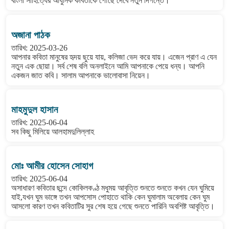
বাংলা সাহিত্যের আধুনিক কবিতাকে পৌঁছে দেবে নতুন দিগন্তে।
অজানা পাঠক
তারিখ: 2025-03-26
আপনার কবিতা মানুষের হৃদয় ছুয়ে যায়, কলিজা ভেদ করে যায়। এজেন প্রাণ এ যেন
নতুন এক ছোয়া। সর্ব শেষ বলি অনলাইনে আমি আপনাকে পেয়ে ধন্য। আপনি
একজন জাত কবি। সালাম আপনাকে ভালোবাসা নিয়েন।
মাহমুদুল হাসান
তারিখ: 2025-06-04
সব কিছু মিলিয়ে আলহামদুলিল্লাহ
মোঃ আমীর হোসেন সোহাগ
তারিখ: 2025-06-04
অসাধারণ কবিতার ছন্দে কোকিলকণ্ঠ মধুময় আবৃত্তি শুনতে শুনতে কখন যেন ঘুমিয়ে
যাই,যখন ঘুম ভাঙ্গে তখন আপসোস পোহাতে থাকি কেন ঘুমালাম অবেলায় কেন ঘুম
আসলো কারণ তখন কবিতাটির সুর শেষ হয়ে গেছে শুনতে পারিনি অবশিষ্ট আবৃত্তি।