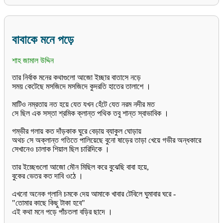
বাবাকে মনে পড়ে
শাহ জামাল উদ্দিন
তার নির্বাক মনের কথাগুলো আজো ইচ্ছার বাতাসে নড়ে
সময় কেটেছে মসজিদে মসজিদে কুদরতি হাতের তালাশে ।
মাটিও নম্রতায় নত হয়ে যেত যখন হেঁটে যেত নরম নদীর মত
সে ছিল এক সস্তা শ্রমিক ক্লান্ত পথিক তবু শান্ত স্বাভাবিক ।
গম্ভীর গলায় কত দাঁড়কাক ঘুরে বেড়ায় ব্যাকুল ঘোড়ায়
অথচ সে অক্লান্ত গতিতে পালিয়েছে বুনো ষাড়ের তাড়া খেয়ে গভীর অন্ধকারে
সেখানেও চালাক শিয়াল ছিল চারিদিকে ।
তার ইচ্ছেগুলো আজো মৌন মিছিল করে বুঝেছি বাবা হয়ে,
বুকের ভেতর কত দাবি ওঠে ।
এখনো অনেক গ্লানি চমকে দেয় আমাকে খাবার টেবিলে ঘুমাবার ঘরে -
"তোমার কাছে কিছু টাকা হবে"
এই কথা মনে পড়ে পাঁচতলা বড়ির ছাদে ।