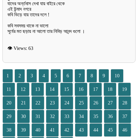
যাদের অর্ন্তবাস দেখা যায় বাইরে থেকে
এই উন্মাদ নগরে
কবি ভিড়ে যায় তাদের দলে !
কবি সবসময় থাকে না ভালো
সূর্যের মত ছড়ায় না আলো তার নিবিড় আনন্দ গুলো ।
👁 Views:
63
1
2
3
4
5
6
7
8
9
10
11
12
13
14
15
16
17
18
19
20
21
22
23
24
25
26
27
28
29
30
31
32
33
34
35
36
37
38
39
40
41
42
43
44
45
46