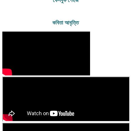
ফেসবুক পেইজ
রাজেন্দ্র কলেজ বিজ্ঞান বিভাগ হতে এইচএসসি পাশ করেন। ১৯৮৪ সালে ফরিদপুর
পলিটেকনিক ইনস্টিটিউট হতে ১ম বিভাগে ডিপ্লোমা-ইন-ইঞ্জিনিয়ারিং (যন্ত্রকৌশল) পাশ
করেন। প্রকৌশলী হিসেবে তিনি কতিপয় বেসরকারী প্রতিষ্ঠানে কয়েক বছর চাকুরী করার
পর দুরারোগ্য ক্যান্সার ব্যাধিতে ( হজকিং লিম্ফোমা) আক্রান্ত হলে চিকিৎসারত অবস্থায়
কবিতা আবৃত্তি
চাকুরী ছেড়ে দেন। বর্তমানে আল্লাহর অপার মহিমায় সুস্থ হয়ে ব্যবসার সাথে জড়িত
আছেন। মূলত তিনি কবি। কবিতা লেখা তার পেশা নয়-নেশা। বর্তমানে তিনি নিরন্তর
লিখে চলেছেন। “ স্বপ্নের সিঁড়ি আমার প্রথম ভালোবাসা ” এবং “ ছুঁয়ে দেখি ভোরের
নদী ” তার প্রকাশিত গ্রন্থ। এছাড়াও কয়েকটি কবিতার বই প্রকাশের পথে। বিভিন্ন
পত্র পত্রিকায় লিখে চলেছেন এবং কতিপয় সাহিত্য সংস্কৃতি প্রতিষ্ঠানের সাথে জড়িত