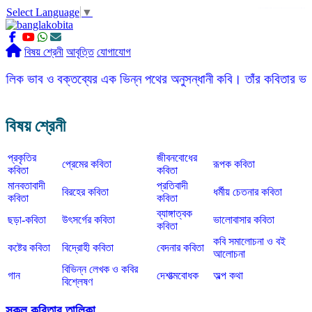
Select Language
▼
slot gacor
ROGTOTO
slot88
slot gacor hari ini
slot777
labtoto
rogtoto
rogtoto link
rogtoto
ROGTOTO
ROGTOTO
EDCTOTO
https://rauwenteder.nl
বিষয় শ্রেনী
আবৃত্তি
যোগাযোগ
ক্তব্যের এক ভিন্ন পথের অনুসন্ধানী কবি। তাঁর কবিতার ভাষা সহজ, সরল, 
বিষয় শ্রেনী
প্রকৃতির
জীবনবোধের
প্রেমের কবিতা
রূপক কবিতা
কবিতা
কবিতা
মানবতাবাদী
প্রতিবাদী
বিরহের কবিতা
ধর্মীয় চেতনার কবিতা
কবিতা
কবিতা
ব্যাঙ্গাত্বক
ছড়া-কবিতা
উৎসর্গের কবিতা
ভালোবাসার কবিতা
কবিতা
কবি সমালোচনা ও বই
কষ্টের কবিতা
বিদ্রোহী কবিতা
বেদনার কবিতা
আলোচনা
বিভিন্ন লেখক ও কবির
গান
দেশাত্মবোধক
অল্প কথা
বিশ্লেষণ
সকল কবিতার তালিকা