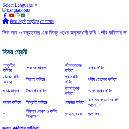
Select Language
▼
slot gacor
ROGTOTO
slot88
slot gacor hari ini
slot777
labtoto
rogtoto
rogtoto link
rogtoto
ROGTOTO
ROGTOTO
EDCTOTO
https://rauwenteder.nl
বিষয় শ্রেনী
আবৃত্তি
যোগাযোগ
বক্তব্যের এক ভিন্ন পথের অনুসন্ধানী কবি। তাঁর কবিতার ভাষা সহজ, সরল,
বিষয় শ্রেনী
প্রকৃতির
জীবনবোধের
প্রেমের কবিতা
রূপক কবিতা
কবিতা
কবিতা
মানবতাবাদী
প্রতিবাদী
বিরহের কবিতা
ধর্মীয় চেতনার কবিতা
কবিতা
কবিতা
ব্যাঙ্গাত্বক
ছড়া-কবিতা
উৎসর্গের কবিতা
ভালোবাসার কবিতা
কবিতা
কবি সমালোচনা ও বই
কষ্টের কবিতা
বিদ্রোহী কবিতা
বেদনার কবিতা
আলোচনা
বিভিন্ন লেখক ও কবির
গান
দেশাত্মবোধক
অল্প কথা
বিশ্লেষণ
সকল কবিতার তালিকা