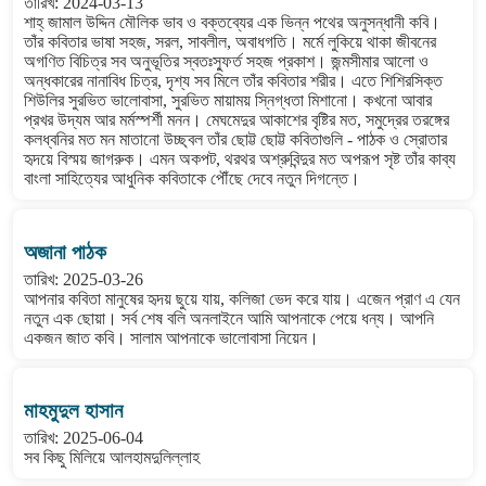
তারিখ: 2024-03-13
শাহ্ জামাল উদ্দিন মৌলিক ভাব ও বক্তব্যের এক ভিন্ন পথের অনুসন্ধানী কবি।
তাঁর কবিতার ভাষা সহজ, সরল, সাবলীল, অবাধগতি। মর্মে লুকিয়ে থাকা জীবনের
অগণিত বিচিত্র সব অনুভূতির স্বতঃস্ফুর্ত সহজ প্রকাশ। জন্মসীমার আলো ও
অন্ধকারের নানাবিধ চিত্র, দৃশ্য সব মিলে তাঁর কবিতার শরীর। এতে শিশিরসিক্ত
শিউলির সুরভিত ভালোবাসা, সুরভিত মায়াময় স্নিগ্ধতা মিশানো। কখনো আবার
প্রখর উদ্যম আর মর্মস্পর্শী মনন। মেঘমেদুর আকাশের বৃষ্টির মত, সমুদ্রের তরঙ্গের
কলধ্বনির মত মন মাতানো উচ্ছ্বল তাঁর ছোট্ট ছোট্ট কবিতাগুলি - পাঠক ও স্রোতার
হৃদয়ে বিস্ময় জাগরুক। এমন অকপট, থরথর অশ্রুবিন্দুর মত অপরূপ সৃষ্ট তাঁর কাব্য
বাংলা সাহিত্যের আধুনিক কবিতাকে পৌঁছে দেবে নতুন দিগন্তে।
অজানা পাঠক
তারিখ: 2025-03-26
আপনার কবিতা মানুষের হৃদয় ছুয়ে যায়, কলিজা ভেদ করে যায়। এজেন প্রাণ এ যেন
নতুন এক ছোয়া। সর্ব শেষ বলি অনলাইনে আমি আপনাকে পেয়ে ধন্য। আপনি
একজন জাত কবি। সালাম আপনাকে ভালোবাসা নিয়েন।
মাহমুদুল হাসান
তারিখ: 2025-06-04
সব কিছু মিলিয়ে আলহামদুলিল্লাহ