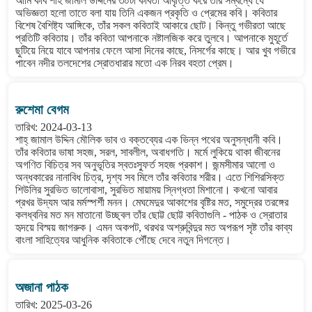
আমি কবি শাহ জামাল উদ্দিনের ৩০টা কবিতা আবৃত্তি করে তার সম্বন্ধে যে
অভিজ্ঞতা হলো তাতে বলা যায় তিনি একজন প্রকৃতি ও প্রেমের কবি। কবিতার
বিশেষ বৈশিষ্ট্য আঙ্গিকে, তাঁর সকল কবিতাই আকারে ছোট। কিন্তু গভীরতা আছে
প্রতিটি কবিতায়। তাঁর কবিতা আপনাকে নষ্টালজিক করে তুলবে। আপনাকে মুহূর্তে
ছুটিয়ে নিয়ে যাবে আপনার ফেলে আসা দিনের কাছে, নিসর্গের কাছে। আর খুব গভীরে
পাবেন নদীর তলদেশের স্রোতধারার মতো এক নিরব বহতা প্রেম।
রুশেমা বেগম
তারিখ: 2024-03-13
শাহ্ জামাল উদ্দিন মৌলিক ভাব ও বক্তব্যের এক ভিন্ন পথের অনুসন্ধানী কবি।
তাঁর কবিতার ভাষা সহজ, সরল, সাবলীল, অবাধগতি। মর্মে লুকিয়ে থাকা জীবনের
অগণিত বিচিত্র সব অনুভূতির স্বতঃস্ফুর্ত সহজ প্রকাশ। জন্মসীমার আলো ও
অন্ধকারের নানাবিধ চিত্র, দৃশ্য সব মিলে তাঁর কবিতার শরীর। এতে শিশিরসিক্ত
শিউলির সুরভিত ভালোবাসা, সুরভিত মায়াময় স্নিগ্ধতা মিশানো। কখনো আবার
প্রখর উদ্যম আর মর্মস্পর্শী মনন। মেঘমেদুর আকাশের বৃষ্টির মত, সমুদ্রের তরঙ্গের
কলধ্বনির মত মন মাতানো উচ্ছ্বল তাঁর ছোট্ট ছোট্ট কবিতাগুলি - পাঠক ও স্রোতার
হৃদয়ে বিস্ময় জাগরুক। এমন অকপট, থরথর অশ্রুবিন্দুর মত অপরূপ সৃষ্ট তাঁর কাব্য
বাংলা সাহিত্যের আধুনিক কবিতাকে পৌঁছে দেবে নতুন দিগন্তে।
অজানা পাঠক
তারিখ: 2025-03-26