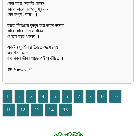
কেউ করে মেজাজি আলাপ
কারো কারো নতজানু স্বাভাব
যেন রুগ্ন গোলাপ ।
কারো দিনগুলো বুদবুদ হয়ে ভাসে নর্দমায়
কারো কারো দিন সারাদিন
গোছল করে ঝরনায় ।
একদিন ঘুমহীন রাত্রিতে দেখে যেও
এই খানে এসে
👁 Views:
74
1
2
3
4
5
6
7
8
9
10
11
12
13
14
15
কবি পরিচিতি