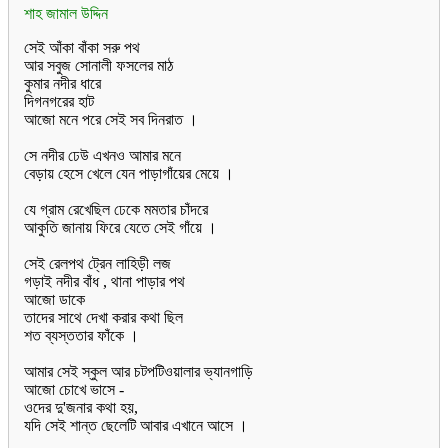
শাহ জামাল উদ্দিন
সেই আঁকা বাঁকা সরু পথ
আর সবুজ সোনালী ফসলের মাঠ
কুমার নদীর ধারে
দিগনগরের হাট
আজো মনে পরে সেই সব দিনরাত ।
সে নদীর ঢেউ এখনও আমার মনে
বেড়ায় হেসে খেলে যেন পাড়াগাঁয়ের মেয়ে ।
যে গ্রাম রেখেছিল ঢেকে মমতার চাঁদরে
আকুতি জানায় ফিরে যেতে সেই গাঁয়ে ।
সেই রেলপথ ট্রেন লাহিড়ী লজ
গড়াই নদীর বাঁধ , থানা পাড়ার পথ
আজো ডাকে
তাদের সাথে দেখা করার কথা ছিল
শত ব্যস্ততার ফাঁকে ।
আমার সেই স্কুল আর চটপটিওয়ালার ভ্যানগাড়ি
আজো চোখে ভাসে -
ওদের দু'জনার কথা হয়,
যদি সেই শান্ত ছেলেটি আবার এখানে আসে ।