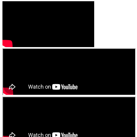
লিখে চলেছেন। “ স্বপ্নের সিঁড়ি আমার প্রথম ভালোবাসা ” এবং “ ছুঁয়ে দেখি ভোরের
নদী ” তার প্রকাশিত গ্রন্থ। এছাড়াও কয়েকটি কবিতার বই প্রকাশের পথে। বিভিন্ন
পত্র পত্রিকায় লিখে চলেছেন এবং কতিপয় সাহিত্য সংস্কৃতি প্রতিষ্ঠানের সাথে জড়িত