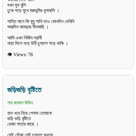
যখন মুখ খুলি
ঢুকে পড়ে মুখে মরুভুমির ধুলাবালি ।
শান্তি মানে কি ঘুঘু পাখি তাও কোনদিন দেখিনি
সারাদিন কামড়ায় নীলমাছি ।
আমি এখন নির্জিব প্রানী
👁 Views:
78
গুড়িগুড়ি বৃষ্টিতে
শাহ জামাল উদ্দিন
হাত ধরে নিয়ে গেলাম তোমাকে
গুড়ি গুড়ি বৃষ্টিতে
ভেজা পাতার কাছে ।
সেই নৌকা সেই চুপচাপ অরণ্য