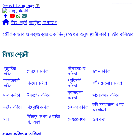
Select Language
▼
slot gacor
ROGTOTO
slot88
slot gacor hari ini
slot777
labtoto
rogtoto
rogtoto link
rogtoto
ROGTOTO
ROGTOTO
EDCTOTO
https://rauwenteder.nl
বিষয় শ্রেনী
আবৃত্তি
যোগাযোগ
 ও বক্তব্যের এক ভিন্ন পথের অনুসন্ধানী কবি। তাঁর কবিতার ভাষা সহজ, সর
বিষয় শ্রেনী
প্রকৃতির
জীবনবোধের
প্রেমের কবিতা
রূপক কবিতা
কবিতা
কবিতা
মানবতাবাদী
প্রতিবাদী
বিরহের কবিতা
ধর্মীয় চেতনার কবিতা
কবিতা
কবিতা
ব্যাঙ্গাত্বক
ছড়া-কবিতা
উৎসর্গের কবিতা
ভালোবাসার কবিতা
কবিতা
কবি সমালোচনা ও বই
কষ্টের কবিতা
বিদ্রোহী কবিতা
বেদনার কবিতা
আলোচনা
বিভিন্ন লেখক ও কবির
গান
দেশাত্মবোধক
অল্প কথা
বিশ্লেষণ
সকল কবিতার তালিকা