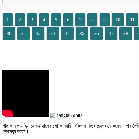
1
2
3
4
5
6
7
8
9
10
11
30
31
32
33
34
35
36
37
38
শাহ জামাল উদ্দিন ১৯৬২ সালের ১লা জানুয়ারী ফরিদপুর শহরে জন্মগ্রহন করেন। তার পৈত্
লেখাপড়া করেন।