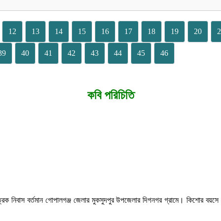
12
13
14
15
16
17
18
19
20
2
39
40
41
42
43
44
45
46
কবি পরিচিতি
রিক নিবাস বর্তমান গোপালগঞ্জ জেলার মুকসুদপুর উপজেলার দিগনগর গ্রামে। কিশোর বয়সে প্