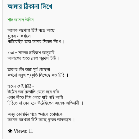
আমার ঠিকানা লিখে
শাহ জামাল উদ্দিন
অনেক অখোলা চিঠি পড়ে আছে
বুকের ডাকবাক্সে
পাঠিয়েছিল তারা আমার ঠিকানা লিখে ।
১৯৫৮ সালের ছাব্বিশে জানুয়ারি
আকাশের হাতে লেখা প্রথম চিঠি ।
তারপর চাঁদ তারা সূর্য জোছনা
কখনো সবুজ প্রকৃতি লিখেছে কত চিঠি ।
মায়ের সেই চিঠি -
উঠোন ভরা চৈতালি যেতে হবে বাড়ি
এবার শীতে পিঠা খেতে যাই নাই আমি
চিঠিতে মা যেন হয়ে উঠেছিলেন অনেক অভিমানী ।
অন্য কোনদিন পড়ে শুনাবো তোমাকে
অনেক অখোলা চিঠি আছে বুকের ডাকবাক্সে ।
👁 Views:
11