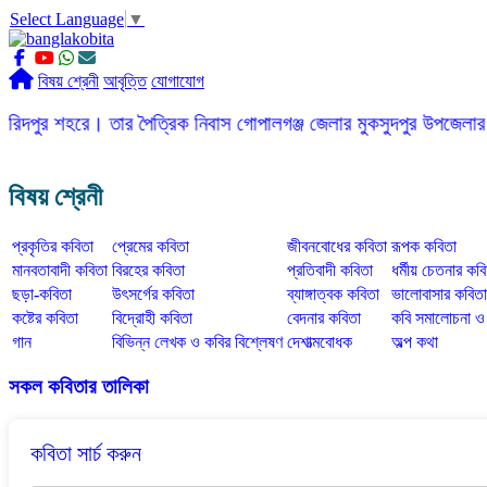
Select Language
▼
বিষয় শ্রেনী
আবৃত্তি
যোগাযোগ
। তার পৈত্রিক নিবাস গোপালগঞ্জ জেলার মুকসুদপুর উপজেলার দিগনগর গ্রাম
বিষয় শ্রেনী
প্রকৃতির কবিতা
প্রেমের কবিতা
জীবনবোধের কবিতা
রূপক কবিতা
মানবতাবাদী কবিতা
বিরহের কবিতা
প্রতিবাদী কবিতা
ধর্মীয় চেতনার কব
ছড়া-কবিতা
উৎসর্গের কবিতা
ব্যাঙ্গাত্বক কবিতা
ভালোবাসার কবিতা
কষ্টের কবিতা
বিদ্রোহী কবিতা
বেদনার কবিতা
কবি সমালোচনা 
গান
বিভিন্ন লেখক ও কবির বিশ্লেষণ
দেশাত্মবোধক
অল্প কথা
সকল কবিতার তালিকা
কবিতা সার্চ করুন