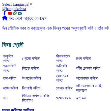
Select Language
▼
slot gacor
ROGTOTO
slot88
slot gacor hari ini
slot777
labtoto
rogtoto
rogtoto link
rogtoto
ROGTOTO
ROGTOTO
EDCTOTO
https://rauwenteder.nl
বিষয় শ্রেনী
আবৃত্তি
যোগাযোগ
ক ভাব ও বক্তব্যের এক ভিন্ন পথের অনুসন্ধানী কবি। তাঁর কবিতার ভাষা স
বিষয় শ্রেনী
প্রকৃতির
জীবনবোধের
প্রেমের কবিতা
রূপক কবিতা
কবিতা
কবিতা
মানবতাবাদী
প্রতিবাদী
বিরহের কবিতা
ধর্মীয় চেতনার কবিতা
কবিতা
কবিতা
ব্যাঙ্গাত্বক
ছড়া-কবিতা
উৎসর্গের কবিতা
ভালোবাসার কবিতা
কবিতা
কবি সমালোচনা ও বই
কষ্টের কবিতা
বিদ্রোহী কবিতা
বেদনার কবিতা
আলোচনা
বিভিন্ন লেখক ও কবির
গান
দেশাত্মবোধক
অল্প কথা
বিশ্লেষণ
সকল কবিতার তালিকা