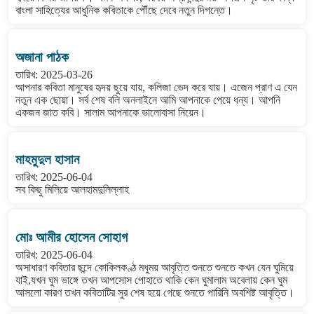
বাংলা সাহিত্যের আধুনিক কবিতাকে পৌঁছে দেবে নতুন দিগন্তে।
অজানা পাঠক
তারিখ: 2025-03-26
আপনার কবিতা মানুষের হৃদয় ছুয়ে যায়, কলিজা ভেদ করে যায়। এজেন প্রাণ এ যেন
নতুন এক ছোয়া। সর্ব শেষ বলি অনলাইনে আমি আপনাকে পেয়ে ধন্য। আপনি
একজন জাত কবি। সালাম আপনাকে ভালোবাসা নিয়েন।
মাহমুদুল হাসান
তারিখ: 2025-06-04
সব কিছু মিলিয়ে আলহামদুলিল্লাহ
মোঃ আমীর হোসেন সোহাগ
তারিখ: 2025-06-04
অসাধারণ কবিতার ছন্দে কোকিলকণ্ঠ মধুময় আবৃত্তি শুনতে শুনতে কখন যেন ঘুমিয়ে
যাই,যখন ঘুম ভাঙ্গে তখন আপসোস পোহাতে থাকি কেন ঘুমালাম অবেলায় কেন ঘুম
আসলো কারণ তখন কবিতাটির সুর শেষ হয়ে গেছে শুনতে পারিনি অবশিষ্ট আবৃত্তি।