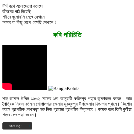
দীর্ঘ পথে এলোমেলো বতাসে
জীবনের পাঠ নিয়েছি
শরীরে ধুলোবালি মেখে যেখানে
আমার যা কিছু রেখে এসেছি সেখানে !
কবি পরিচিতি
শাহ জামাল উদ্দিন ১৯৬২ সালের ১লা জানুয়ারী ফরিদপুর শহরে জন্মগ্রহন করেন। তার
পৈত্রিক নিবাস বর্তমান গোপালগঞ্জ জেলার মুকসুদপুর উপজেলার দিগনগর গ্রামে। কিশোর
বয়সে প্রাথমিক লেখাপড়া শুরু নিজ গ্রামের প্রাথমিক বিদ্যালয়ে। কয়েক বছর তিনি কুষ্টিয়া
শহরে লেখাপড়া করেন।
আরও দেখুন