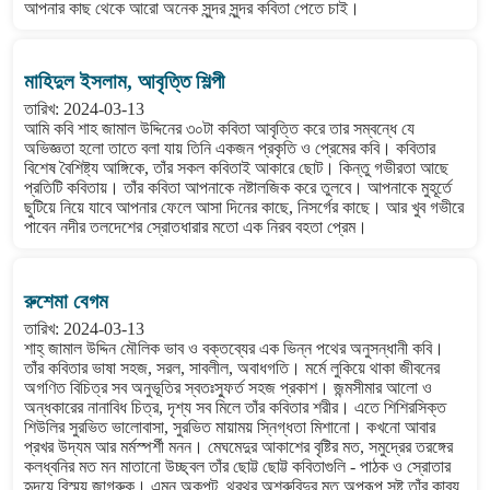
আপনার কাছ থেকে আরো অনেক সুন্দর সুন্দর কবিতা পেতে চাই।
মাহিদুল ইসলাম, আবৃত্তি শিল্পী
তারিখ: 2024-03-13
আমি কবি শাহ জামাল উদ্দিনের ৩০টা কবিতা আবৃত্তি করে তার সম্বন্ধে যে
অভিজ্ঞতা হলো তাতে বলা যায় তিনি একজন প্রকৃতি ও প্রেমের কবি। কবিতার
বিশেষ বৈশিষ্ট্য আঙ্গিকে, তাঁর সকল কবিতাই আকারে ছোট। কিন্তু গভীরতা আছে
প্রতিটি কবিতায়। তাঁর কবিতা আপনাকে নষ্টালজিক করে তুলবে। আপনাকে মুহূর্তে
ছুটিয়ে নিয়ে যাবে আপনার ফেলে আসা দিনের কাছে, নিসর্গের কাছে। আর খুব গভীরে
পাবেন নদীর তলদেশের স্রোতধারার মতো এক নিরব বহতা প্রেম।
রুশেমা বেগম
তারিখ: 2024-03-13
শাহ্ জামাল উদ্দিন মৌলিক ভাব ও বক্তব্যের এক ভিন্ন পথের অনুসন্ধানী কবি।
তাঁর কবিতার ভাষা সহজ, সরল, সাবলীল, অবাধগতি। মর্মে লুকিয়ে থাকা জীবনের
অগণিত বিচিত্র সব অনুভূতির স্বতঃস্ফুর্ত সহজ প্রকাশ। জন্মসীমার আলো ও
অন্ধকারের নানাবিধ চিত্র, দৃশ্য সব মিলে তাঁর কবিতার শরীর। এতে শিশিরসিক্ত
শিউলির সুরভিত ভালোবাসা, সুরভিত মায়াময় স্নিগ্ধতা মিশানো। কখনো আবার
প্রখর উদ্যম আর মর্মস্পর্শী মনন। মেঘমেদুর আকাশের বৃষ্টির মত, সমুদ্রের তরঙ্গের
কলধ্বনির মত মন মাতানো উচ্ছ্বল তাঁর ছোট্ট ছোট্ট কবিতাগুলি - পাঠক ও স্রোতার
হৃদয়ে বিস্ময় জাগরুক। এমন অকপট, থরথর অশ্রুবিন্দুর মত অপরূপ সৃষ্ট তাঁর কাব্য