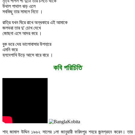
নৃত্য পাগল পা দুটো তার চলতে থাকে
উথাল পাথাল ঝড় এলে
সবকিছু তার সামলে নিতে ।
রাত্রি যখন ঘিরে রাখে অন্ধকারে এই আমাকে
জলভরা তার দু' চোখ দেখে
জোছনা এসে আদর করে ।
বুক ভরে দেয় ভালোবাসার উপহারে
এমনি করে
হলদেপাখি উড়ে আসে বারে বারে ।
কবি পরিচিতি
শাহ জামাল উদ্দিন ১৯৬২ সালের ১লা জানুয়ারী ফরিদপুর শহরে জন্মগ্রহন করেন। তার