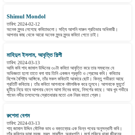
Shimul Mondol
তারিখ: 2024-02-12
অনেক সুন্দর লেগেছে কবিতাগুলো। সত্যি আপনি দারুন প্রতিভার অধিকারী।
আপনার কাছ থেকে আরো অনেক সুন্দর সুন্দর কবিতা পেতে চাই।
মাহিদুল ইসলাম, আবৃত্তি শিল্পী
তারিখ: 2024-03-13
আমি কবি শাহ জামাল উদ্দিনের ৩০টা কবিতা আবৃত্তি করে তার সম্বন্ধে যে
অভিজ্ঞতা হলো তাতে বলা যায় তিনি একজন প্রকৃতি ও প্রেমের কবি। কবিতার
বিশেষ বৈশিষ্ট্য আঙ্গিকে, তাঁর সকল কবিতাই আকারে ছোট। কিন্তু গভীরতা আছে
প্রতিটি কবিতায়। তাঁর কবিতা আপনাকে নষ্টালজিক করে তুলবে। আপনাকে মুহূর্তে
ছুটিয়ে নিয়ে যাবে আপনার ফেলে আসা দিনের কাছে, নিসর্গের কাছে। আর খুব গভীরে
পাবেন নদীর তলদেশের স্রোতধারার মতো এক নিরব বহতা প্রেম।
রুশেমা বেগম
তারিখ: 2024-03-13
শাহ্ জামাল উদ্দিন মৌলিক ভাব ও বক্তব্যের এক ভিন্ন পথের অনুসন্ধানী কবি।
তাঁর কবিতার ভাষা সহজ, সরল, সাবলীল, অবাধগতি। মর্মে লুকিয়ে থাকা জীবনের