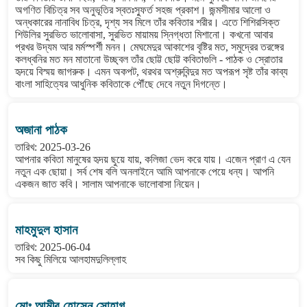
অগণিত বিচিত্র সব অনুভূতির স্বতঃস্ফুর্ত সহজ প্রকাশ। জন্মসীমার আলো ও
অন্ধকারের নানাবিধ চিত্র, দৃশ্য সব মিলে তাঁর কবিতার শরীর। এতে শিশিরসিক্ত
শিউলির সুরভিত ভালোবাসা, সুরভিত মায়াময় স্নিগ্ধতা মিশানো। কখনো আবার
প্রখর উদ্যম আর মর্মস্পর্শী মনন। মেঘমেদুর আকাশের বৃষ্টির মত, সমুদ্রের তরঙ্গের
কলধ্বনির মত মন মাতানো উচ্ছ্বল তাঁর ছোট্ট ছোট্ট কবিতাগুলি - পাঠক ও স্রোতার
হৃদয়ে বিস্ময় জাগরুক। এমন অকপট, থরথর অশ্রুবিন্দুর মত অপরূপ সৃষ্ট তাঁর কাব্য
বাংলা সাহিত্যের আধুনিক কবিতাকে পৌঁছে দেবে নতুন দিগন্তে।
অজানা পাঠক
তারিখ: 2025-03-26
আপনার কবিতা মানুষের হৃদয় ছুয়ে যায়, কলিজা ভেদ করে যায়। এজেন প্রাণ এ যেন
নতুন এক ছোয়া। সর্ব শেষ বলি অনলাইনে আমি আপনাকে পেয়ে ধন্য। আপনি
একজন জাত কবি। সালাম আপনাকে ভালোবাসা নিয়েন।
মাহমুদুল হাসান
তারিখ: 2025-06-04
সব কিছু মিলিয়ে আলহামদুলিল্লাহ
মোঃ আমীর হোসেন সোহাগ