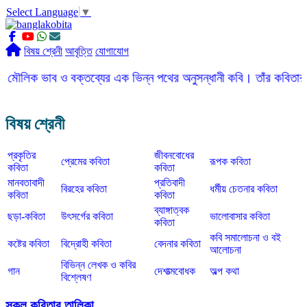
Select Language
▼
slot gacor
ROGTOTO
slot88
slot gacor hari ini
slot777
labtoto
rogtoto
rogtoto link
rogtoto
ROGTOTO
ROGTOTO
EDCTOTO
https://rauwenteder.nl
বিষয় শ্রেনী
আবৃত্তি
যোগাযোগ
াব ও বক্তব্যের এক ভিন্ন পথের অনুসন্ধানী কবি। তাঁর কবিতার ভাষা সহজ, 
বিষয় শ্রেনী
প্রকৃতির
জীবনবোধের
প্রেমের কবিতা
রূপক কবিতা
কবিতা
কবিতা
মানবতাবাদী
প্রতিবাদী
বিরহের কবিতা
ধর্মীয় চেতনার কবিতা
কবিতা
কবিতা
ব্যাঙ্গাত্বক
ছড়া-কবিতা
উৎসর্গের কবিতা
ভালোবাসার কবিতা
কবিতা
কবি সমালোচনা ও বই
কষ্টের কবিতা
বিদ্রোহী কবিতা
বেদনার কবিতা
আলোচনা
বিভিন্ন লেখক ও কবির
গান
দেশাত্মবোধক
অল্প কথা
বিশ্লেষণ
সকল কবিতার তালিকা