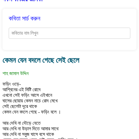
কবিতা সার্চ করুন
কেমন যেন বদলে গেছে সেই ছেলে
শাহ জামাল উদ্দিন
ফড়িং ওড়ে-
আশ্বিনের এই মিষ্টি রোদে
এখনো সেই ফড়িং আসে এইখানে
ঘাসের ছোয়ায় কেমন নাচে রোদ মেখে
সেই ছেলেটা দূরে থাকে
কেমন যেন বদলে গেছে - ফড়িং বলে ।
আর দেখি না দৌড়ে যেতে
আর দেখি না উড়াল দিতে আমার সাথে
আর দেখি না সবুজ ঘাসে বসে থাকে