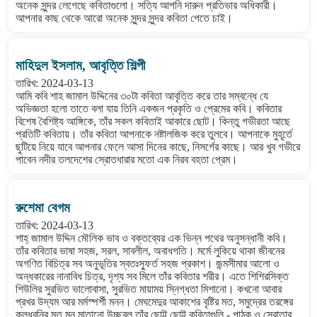
অনেক সুন্দর লেগেছে কবিতাগুলো। সত্যি আপনি দারুন প্রতিভার অধিকারী।
আপনার কাছ থেকে আরো অনেক সুন্দর সুন্দর কবিতা পেতে চাই।
মাহিদুল ইসলাম, আবৃত্তি শিল্পী
তারিখ: 2024-03-13
আমি কবি শাহ জামাল উদ্দিনের ৩০টা কবিতা আবৃত্তি করে তার সম্বন্ধে যে
অভিজ্ঞতা হলো তাতে বলা যায় তিনি একজন প্রকৃতি ও প্রেমের কবি। কবিতার
বিশেষ বৈশিষ্ট্য আঙ্গিকে, তাঁর সকল কবিতাই আকারে ছোট। কিন্তু গভীরতা আছে
প্রতিটি কবিতায়। তাঁর কবিতা আপনাকে নষ্টালজিক করে তুলবে। আপনাকে মুহূর্তে
ছুটিয়ে নিয়ে যাবে আপনার ফেলে আসা দিনের কাছে, নিসর্গের কাছে। আর খুব গভীরে
পাবেন নদীর তলদেশের স্রোতধারার মতো এক নিরব বহতা প্রেম।
রুশেমা বেগম
তারিখ: 2024-03-13
শাহ্ জামাল উদ্দিন মৌলিক ভাব ও বক্তব্যের এক ভিন্ন পথের অনুসন্ধানী কবি।
তাঁর কবিতার ভাষা সহজ, সরল, সাবলীল, অবাধগতি। মর্মে লুকিয়ে থাকা জীবনের
অগণিত বিচিত্র সব অনুভূতির স্বতঃস্ফুর্ত সহজ প্রকাশ। জন্মসীমার আলো ও
অন্ধকারের নানাবিধ চিত্র, দৃশ্য সব মিলে তাঁর কবিতার শরীর। এতে শিশিরসিক্ত
শিউলির সুরভিত ভালোবাসা, সুরভিত মায়াময় স্নিগ্ধতা মিশানো। কখনো আবার
প্রখর উদ্যম আর মর্মস্পর্শী মনন। মেঘমেদুর আকাশের বৃষ্টির মত, সমুদ্রের তরঙ্গের
কলধ্বনির মত মন মাতানো উচ্ছ্বল তাঁর ছোট্ট ছোট্ট কবিতাগুলি - পাঠক ও স্রোতার