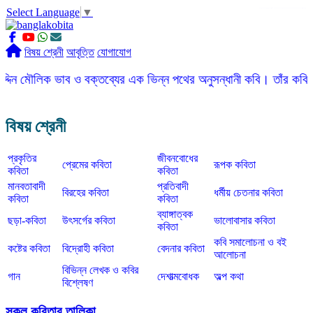
Select Language
▼
slot gacor
ROGTOTO
slot88
slot gacor hari ini
slot777
labtoto
rogtoto
rogtoto link
rogtoto
ROGTOTO
ROGTOTO
EDCTOTO
https://rauwenteder.nl
বিষয় শ্রেনী
আবৃত্তি
যোগাযোগ
ক ভাব ও বক্তব্যের এক ভিন্ন পথের অনুসন্ধানী কবি। তাঁর কবিতার ভাষা সহ
বিষয় শ্রেনী
প্রকৃতির
জীবনবোধের
প্রেমের কবিতা
রূপক কবিতা
কবিতা
কবিতা
মানবতাবাদী
প্রতিবাদী
বিরহের কবিতা
ধর্মীয় চেতনার কবিতা
কবিতা
কবিতা
ব্যাঙ্গাত্বক
ছড়া-কবিতা
উৎসর্গের কবিতা
ভালোবাসার কবিতা
কবিতা
কবি সমালোচনা ও বই
কষ্টের কবিতা
বিদ্রোহী কবিতা
বেদনার কবিতা
আলোচনা
বিভিন্ন লেখক ও কবির
গান
দেশাত্মবোধক
অল্প কথা
বিশ্লেষণ
সকল কবিতার তালিকা