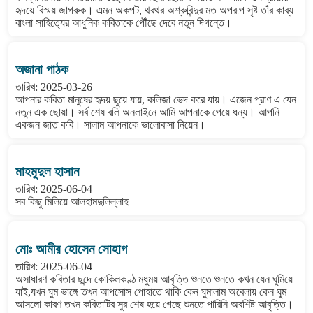
হৃদয়ে বিস্ময় জাগরুক। এমন অকপট, থরথর অশ্রুবিন্দুর মত অপরূপ সৃষ্ট তাঁর কাব্য
বাংলা সাহিত্যের আধুনিক কবিতাকে পৌঁছে দেবে নতুন দিগন্তে।
অজানা পাঠক
তারিখ: 2025-03-26
আপনার কবিতা মানুষের হৃদয় ছুয়ে যায়, কলিজা ভেদ করে যায়। এজেন প্রাণ এ যেন
নতুন এক ছোয়া। সর্ব শেষ বলি অনলাইনে আমি আপনাকে পেয়ে ধন্য। আপনি
একজন জাত কবি। সালাম আপনাকে ভালোবাসা নিয়েন।
মাহমুদুল হাসান
তারিখ: 2025-06-04
সব কিছু মিলিয়ে আলহামদুলিল্লাহ
মোঃ আমীর হোসেন সোহাগ
তারিখ: 2025-06-04
অসাধারণ কবিতার ছন্দে কোকিলকণ্ঠ মধুময় আবৃত্তি শুনতে শুনতে কখন যেন ঘুমিয়ে
যাই,যখন ঘুম ভাঙ্গে তখন আপসোস পোহাতে থাকি কেন ঘুমালাম অবেলায় কেন ঘুম
আসলো কারণ তখন কবিতাটির সুর শেষ হয়ে গেছে শুনতে পারিনি অবশিষ্ট আবৃত্তি।