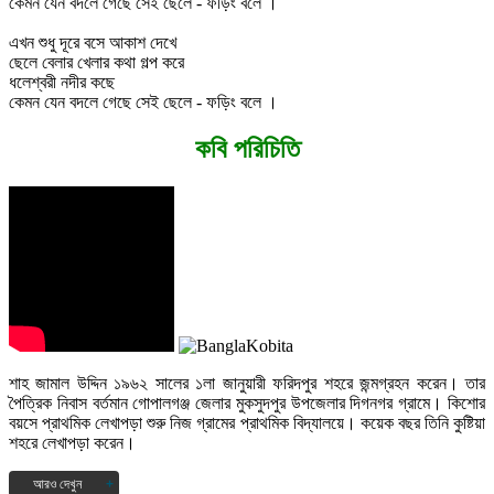
কেমন যেন বদলে গেছে সেই ছেলে - ফড়িং বলে ।
এখন শুধু দূরে বসে আকাশ দেখে
ছেলে বেলার খেলার কথা গল্প করে
ধলেশ্বরী নদীর কছে
কেমন যেন বদলে গেছে সেই ছেলে - ফড়িং বলে ।
কবি পরিচিতি
শাহ জামাল উদ্দিন ১৯৬২ সালের ১লা জানুয়ারী ফরিদপুর শহরে জন্মগ্রহন করেন। তার
পৈত্রিক নিবাস বর্তমান গোপালগঞ্জ জেলার মুকসুদপুর উপজেলার দিগনগর গ্রামে। কিশোর
বয়সে প্রাথমিক লেখাপড়া শুরু নিজ গ্রামের প্রাথমিক বিদ্যালয়ে। কয়েক বছর তিনি কুষ্টিয়া
শহরে লেখাপড়া করেন।
আরও দেখুন