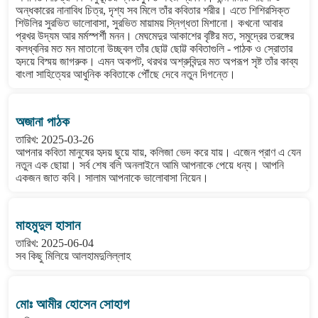
অন্ধকারের নানাবিধ চিত্র, দৃশ্য সব মিলে তাঁর কবিতার শরীর। এতে শিশিরসিক্ত
শিউলির সুরভিত ভালোবাসা, সুরভিত মায়াময় স্নিগ্ধতা মিশানো। কখনো আবার
প্রখর উদ্যম আর মর্মস্পর্শী মনন। মেঘমেদুর আকাশের বৃষ্টির মত, সমুদ্রের তরঙ্গের
কলধ্বনির মত মন মাতানো উচ্ছ্বল তাঁর ছোট্ট ছোট্ট কবিতাগুলি - পাঠক ও স্রোতার
হৃদয়ে বিস্ময় জাগরুক। এমন অকপট, থরথর অশ্রুবিন্দুর মত অপরূপ সৃষ্ট তাঁর কাব্য
বাংলা সাহিত্যের আধুনিক কবিতাকে পৌঁছে দেবে নতুন দিগন্তে।
অজানা পাঠক
তারিখ: 2025-03-26
আপনার কবিতা মানুষের হৃদয় ছুয়ে যায়, কলিজা ভেদ করে যায়। এজেন প্রাণ এ যেন
নতুন এক ছোয়া। সর্ব শেষ বলি অনলাইনে আমি আপনাকে পেয়ে ধন্য। আপনি
একজন জাত কবি। সালাম আপনাকে ভালোবাসা নিয়েন।
মাহমুদুল হাসান
তারিখ: 2025-06-04
সব কিছু মিলিয়ে আলহামদুলিল্লাহ
মোঃ আমীর হোসেন সোহাগ