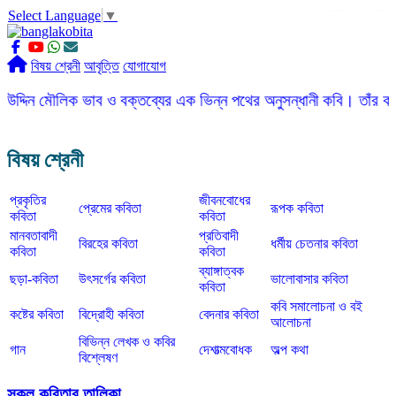
Select Language
▼
slot gacor
ROGTOTO
slot88
slot gacor hari ini
slot777
labtoto
rogtoto
rogtoto link
rogtoto
ROGTOTO
ROGTOTO
EDCTOTO
https://rauwenteder.nl
বিষয় শ্রেনী
আবৃত্তি
যোগাযোগ
লিক ভাব ও বক্তব্যের এক ভিন্ন পথের অনুসন্ধানী কবি। তাঁর কবিতার ভাষা 
বিষয় শ্রেনী
প্রকৃতির
জীবনবোধের
প্রেমের কবিতা
রূপক কবিতা
কবিতা
কবিতা
মানবতাবাদী
প্রতিবাদী
বিরহের কবিতা
ধর্মীয় চেতনার কবিতা
কবিতা
কবিতা
ব্যাঙ্গাত্বক
ছড়া-কবিতা
উৎসর্গের কবিতা
ভালোবাসার কবিতা
কবিতা
কবি সমালোচনা ও বই
কষ্টের কবিতা
বিদ্রোহী কবিতা
বেদনার কবিতা
আলোচনা
বিভিন্ন লেখক ও কবির
গান
দেশাত্মবোধক
অল্প কথা
বিশ্লেষণ
সকল কবিতার তালিকা