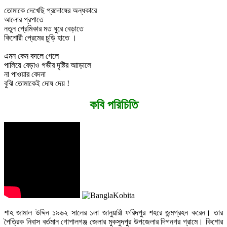
তোমাকে দেখেছি প্রদোষের অন্ধকারে
আলোর প্রপাতে
নতুন প্রেমিকার মত ঘুরে বেড়াতে
কিশোরী প্রেমের চুড়ি হাতে ।
এমন কেন বদলে গেলে
পালিয়ে বেড়াও গভীর দৃষ্টির আাড়ালে
না পাওয়ার বেদনা
বুঝি তোমাকেই দোষ দেয় !
কবি পরিচিতি
শাহ জামাল উদ্দিন ১৯৬২ সালের ১লা জানুয়ারী ফরিদপুর শহরে জন্মগ্রহন করেন। তার
পৈত্রিক নিবাস বর্তমান গোপালগঞ্জ জেলার মুকসুদপুর উপজেলার দিগনগর গ্রামে। কিশোর