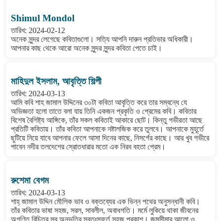
Shimul Mondol
তারিখ: 2024-02-12
অনেক সুন্দর লেগেছে কবিতাগুলো। সত্যি আপনি দারুন প্রতিভার অধিকারী।
আপনার কাছ থেকে আরো অনেক সুন্দর সুন্দর কবিতা পেতে চাই।
মাহিদুল ইসলাম, আবৃত্তি শিল্পী
তারিখ: 2024-03-13
আমি কবি শাহ জামাল উদ্দিনের ৩০টা কবিতা আবৃত্তি করে তার সম্বন্ধে যে
অভিজ্ঞতা হলো তাতে বলা যায় তিনি একজন প্রকৃতি ও প্রেমের কবি। কবিতার
বিশেষ বৈশিষ্ট্য আঙ্গিকে, তাঁর সকল কবিতাই আকারে ছোট। কিন্তু গভীরতা আছে
প্রতিটি কবিতায়। তাঁর কবিতা আপনাকে নষ্টালজিক করে তুলবে। আপনাকে মুহূর্তে
ছুটিয়ে নিয়ে যাবে আপনার ফেলে আসা দিনের কাছে, নিসর্গের কাছে। আর খুব গভীরে
পাবেন নদীর তলদেশের স্রোতধারার মতো এক নিরব বহতা প্রেম।
রুশেমা বেগম
তারিখ: 2024-03-13
শাহ্ জামাল উদ্দিন মৌলিক ভাব ও বক্তব্যের এক ভিন্ন পথের অনুসন্ধানী কবি।
তাঁর কবিতার ভাষা সহজ, সরল, সাবলীল, অবাধগতি। মর্মে লুকিয়ে থাকা জীবনের
অগণিত বিচিত্র সব অনুভূতির স্বতঃস্ফুর্ত সহজ প্রকাশ। জন্মসীমার আলো ও