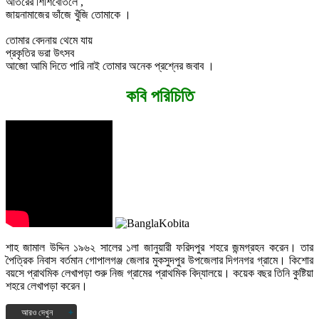
আতরের শিশিবোতলে ,
জায়নামাজের ভাঁজে খুঁজি তোমাকে ।
তোমার বেদনায় থেমে যায়
প্রকৃতির ভরা উৎসব
আজো আমি দিতে পারি নাই তোমার অনেক প্রশ্নের জবাব ।
কবি পরিচিতি
শাহ জামাল উদ্দিন ১৯৬২ সালের ১লা জানুয়ারী ফরিদপুর শহরে জন্মগ্রহন করেন। তার
পৈত্রিক নিবাস বর্তমান গোপালগঞ্জ জেলার মুকসুদপুর উপজেলার দিগনগর গ্রামে। কিশোর
বয়সে প্রাথমিক লেখাপড়া শুরু নিজ গ্রামের প্রাথমিক বিদ্যালয়ে। কয়েক বছর তিনি কুষ্টিয়া
শহরে লেখাপড়া করেন।
আরও দেখুন