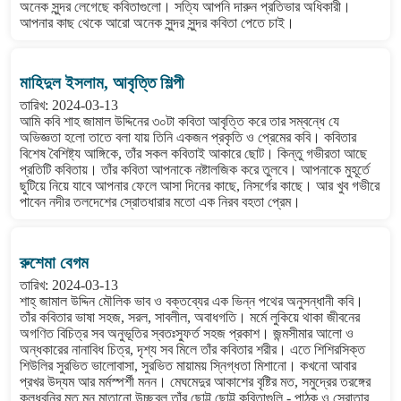
অনেক সুন্দর লেগেছে কবিতাগুলো। সত্যি আপনি দারুন প্রতিভার অধিকারী।
আপনার কাছ থেকে আরো অনেক সুন্দর সুন্দর কবিতা পেতে চাই।
মাহিদুল ইসলাম, আবৃত্তি শিল্পী
তারিখ: 2024-03-13
আমি কবি শাহ জামাল উদ্দিনের ৩০টা কবিতা আবৃত্তি করে তার সম্বন্ধে যে
অভিজ্ঞতা হলো তাতে বলা যায় তিনি একজন প্রকৃতি ও প্রেমের কবি। কবিতার
বিশেষ বৈশিষ্ট্য আঙ্গিকে, তাঁর সকল কবিতাই আকারে ছোট। কিন্তু গভীরতা আছে
প্রতিটি কবিতায়। তাঁর কবিতা আপনাকে নষ্টালজিক করে তুলবে। আপনাকে মুহূর্তে
ছুটিয়ে নিয়ে যাবে আপনার ফেলে আসা দিনের কাছে, নিসর্গের কাছে। আর খুব গভীরে
পাবেন নদীর তলদেশের স্রোতধারার মতো এক নিরব বহতা প্রেম।
রুশেমা বেগম
তারিখ: 2024-03-13
শাহ্ জামাল উদ্দিন মৌলিক ভাব ও বক্তব্যের এক ভিন্ন পথের অনুসন্ধানী কবি।
তাঁর কবিতার ভাষা সহজ, সরল, সাবলীল, অবাধগতি। মর্মে লুকিয়ে থাকা জীবনের
অগণিত বিচিত্র সব অনুভূতির স্বতঃস্ফুর্ত সহজ প্রকাশ। জন্মসীমার আলো ও
অন্ধকারের নানাবিধ চিত্র, দৃশ্য সব মিলে তাঁর কবিতার শরীর। এতে শিশিরসিক্ত
শিউলির সুরভিত ভালোবাসা, সুরভিত মায়াময় স্নিগ্ধতা মিশানো। কখনো আবার
প্রখর উদ্যম আর মর্মস্পর্শী মনন। মেঘমেদুর আকাশের বৃষ্টির মত, সমুদ্রের তরঙ্গের
কলধ্বনির মত মন মাতানো উচ্ছ্বল তাঁর ছোট্ট ছোট্ট কবিতাগুলি - পাঠক ও স্রোতার