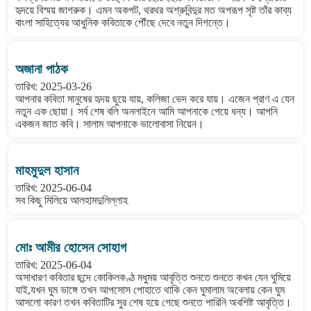
হৃদয়ে বিস্ময় জাগরুক। এমন অকপট, থরথর অশ্রুবিন্দুর মত অপরূপ সৃষ্ট তাঁর কাব্য
বাংলা সাহিত্যের আধুনিক কবিতাকে পৌঁছে দেবে নতুন দিগন্তে।
অজানা পাঠক
তারিখ: 2025-03-26
আপনার কবিতা মানুষের হৃদয় ছুয়ে যায়, কলিজা ভেদ করে যায়। এজেন প্রাণ এ যেন
নতুন এক ছোয়া। সর্ব শেষ বলি অনলাইনে আমি আপনাকে পেয়ে ধন্য। আপনি
একজন জাত কবি। সালাম আপনাকে ভালোবাসা নিয়েন।
মাহমুদুল হাসান
তারিখ: 2025-06-04
সব কিছু মিলিয়ে আলহামদুলিল্লাহ
মোঃ আমীর হোসেন সোহাগ
তারিখ: 2025-06-04
অসাধারণ কবিতার ছন্দে কোকিলকণ্ঠ মধুময় আবৃত্তি শুনতে শুনতে কখন যেন ঘুমিয়ে
যাই,যখন ঘুম ভাঙ্গে তখন আপসোস পোহাতে থাকি কেন ঘুমালাম অবেলায় কেন ঘুম
আসলো কারণ তখন কবিতাটির সুর শেষ হয়ে গেছে শুনতে পারিনি অবশিষ্ট আবৃত্তি।