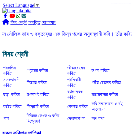
Select Language
▼
slot gacor
ROGTOTO
slot88
slot gacor hari ini
slot777
labtoto
rogtoto
rogtoto link
rogtoto
ROGTOTO
ROGTOTO
EDCTOTO
https://rauwenteder.nl
বিষয় শ্রেনী
আবৃত্তি
যোগাযোগ
 ভাব ও বক্তব্যের এক ভিন্ন পথের অনুসন্ধানী কবি। তাঁর কবিতার ভাষা সহ
বিষয় শ্রেনী
প্রকৃতির
জীবনবোধের
প্রেমের কবিতা
রূপক কবিতা
কবিতা
কবিতা
মানবতাবাদী
প্রতিবাদী
বিরহের কবিতা
ধর্মীয় চেতনার কবিতা
কবিতা
কবিতা
ব্যাঙ্গাত্বক
ছড়া-কবিতা
উৎসর্গের কবিতা
ভালোবাসার কবিতা
কবিতা
কবি সমালোচনা ও বই
কষ্টের কবিতা
বিদ্রোহী কবিতা
বেদনার কবিতা
আলোচনা
বিভিন্ন লেখক ও কবির
গান
দেশাত্মবোধক
অল্প কথা
বিশ্লেষণ
সকল কবিতার তালিকা