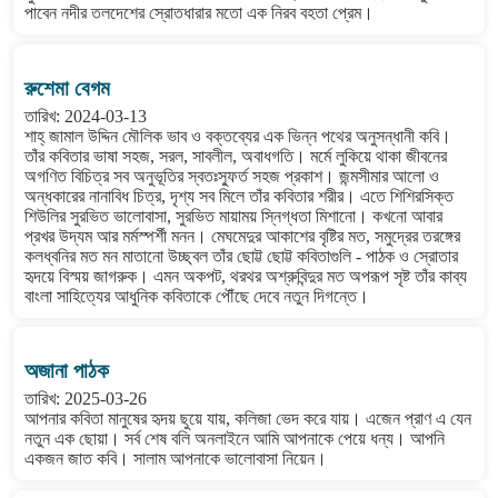
পাবেন নদীর তলদেশের স্রোতধারার মতো এক নিরব বহতা প্রেম।
রুশেমা বেগম
তারিখ: 2024-03-13
শাহ্ জামাল উদ্দিন মৌলিক ভাব ও বক্তব্যের এক ভিন্ন পথের অনুসন্ধানী কবি।
তাঁর কবিতার ভাষা সহজ, সরল, সাবলীল, অবাধগতি। মর্মে লুকিয়ে থাকা জীবনের
অগণিত বিচিত্র সব অনুভূতির স্বতঃস্ফুর্ত সহজ প্রকাশ। জন্মসীমার আলো ও
অন্ধকারের নানাবিধ চিত্র, দৃশ্য সব মিলে তাঁর কবিতার শরীর। এতে শিশিরসিক্ত
শিউলির সুরভিত ভালোবাসা, সুরভিত মায়াময় স্নিগ্ধতা মিশানো। কখনো আবার
প্রখর উদ্যম আর মর্মস্পর্শী মনন। মেঘমেদুর আকাশের বৃষ্টির মত, সমুদ্রের তরঙ্গের
কলধ্বনির মত মন মাতানো উচ্ছ্বল তাঁর ছোট্ট ছোট্ট কবিতাগুলি - পাঠক ও স্রোতার
হৃদয়ে বিস্ময় জাগরুক। এমন অকপট, থরথর অশ্রুবিন্দুর মত অপরূপ সৃষ্ট তাঁর কাব্য
বাংলা সাহিত্যের আধুনিক কবিতাকে পৌঁছে দেবে নতুন দিগন্তে।
অজানা পাঠক
তারিখ: 2025-03-26
আপনার কবিতা মানুষের হৃদয় ছুয়ে যায়, কলিজা ভেদ করে যায়। এজেন প্রাণ এ যেন
নতুন এক ছোয়া। সর্ব শেষ বলি অনলাইনে আমি আপনাকে পেয়ে ধন্য। আপনি
একজন জাত কবি। সালাম আপনাকে ভালোবাসা নিয়েন।