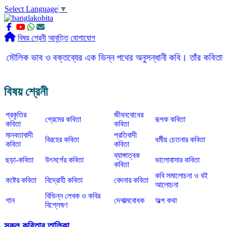
Select Language
▼
slot gacor
ROGTOTO
slot88
slot gacor hari ini
slot777
labtoto
rogtoto
rogtoto link
rogtoto
ROGTOTO
ROGTOTO
EDCTOTO
https://rauwenteder.nl
বিষয় শ্রেনী
আবৃত্তি
যোগাযোগ
ব ও বক্তব্যের এক ভিন্ন পথের অনুসন্ধানী কবি। তাঁর কবিতার ভাষা সহজ, 
বিষয় শ্রেনী
প্রকৃতির
জীবনবোধের
প্রেমের কবিতা
রূপক কবিতা
কবিতা
কবিতা
মানবতাবাদী
প্রতিবাদী
বিরহের কবিতা
ধর্মীয় চেতনার কবিতা
কবিতা
কবিতা
ব্যাঙ্গাত্বক
ছড়া-কবিতা
উৎসর্গের কবিতা
ভালোবাসার কবিতা
কবিতা
কবি সমালোচনা ও বই
কষ্টের কবিতা
বিদ্রোহী কবিতা
বেদনার কবিতা
আলোচনা
বিভিন্ন লেখক ও কবির
গান
দেশাত্মবোধক
অল্প কথা
বিশ্লেষণ
সকল কবিতার তালিকা