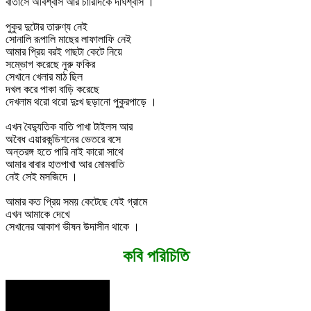
বাতাসে অবিশ্বাস আর চারিদিকে দীর্ঘশ্বাস ।
পুকুর দুটোর তারুণ্য নেই
সোনালি রূপালি মাছের লাফালাফি নেই
আমার প্রিয় বরই গাছটা কেটে নিয়ে
সম্ভোগ করেছে নুরু ফকির
সেখানে খেলার মাঠ ছিল
দখল করে পাকা বাড়ি করেছে
দেখলাম থরো থরো দুঃখ ছড়ানো পুকুরপাড়ে ।
এখন বৈদ্যুতিক বাতি পাখা টাইলস আর
অবৈধ এয়ারকন্ডিশনের ভেতরে বসে
অন্তরঙ্গ হতে পারি নাই কারো সাথে
আমার বাবার হাতপাখা আর মোমবাতি
নেই সেই মসজিদে ।
আমার কত প্রিয় সময় কেটেছে যেই গ্রামে
এখন আমাকে দেখে
সেখানের আকাশ ভীষন উদাসীন থাকে ।
কবি পরিচিতি