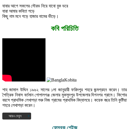
যাবার আগে সকলের সৌরভ নিয়ে যাবো বুক ভরে
যারা আমার কবিতা পড়ে
কিছু নাম মনে পড়ে হাজার নামের ভীড়ে।
কবি পরিচিতি
শাহ জামাল উদ্দিন ১৯৬২ সালের ১লা জানুয়ারী ফরিদপুর শহরে জন্মগ্রহন করেন। তার
পৈত্রিক নিবাস বর্তমান গোপালগঞ্জ জেলার মুকসুদপুর উপজেলার দিগনগর গ্রামে। কিশোর
বয়সে প্রাথমিক লেখাপড়া শুরু নিজ গ্রামের প্রাথমিক বিদ্যালয়ে। কয়েক বছর তিনি কুষ্টিয়া
শহরে লেখাপড়া করেন।
আরও দেখুন
১৯৭৭ সালে দিগনগর বহুমুখী উচ্চ বিদ্যালয় হতে এস.এস.সি এবং ১৯৭৯ সালে সরকারি
ফেসবুক পেইজ