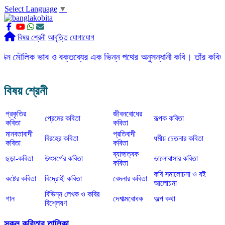
Select Language
▼
slot gacor
ROGTOTO
slot88
slot gacor hari ini
slot777
labtoto
rogtoto
rogtoto link
rogtoto
ROGTOTO
ROGTOTO
EDCTOTO
https://rauwenteder.nl
বিষয় শ্রেনী
আবৃত্তি
যোগাযোগ
 ভাব ও বক্তব্যের এক ভিন্ন পথের অনুসন্ধানী কবি। তাঁর কবিতার ভাষা সহজ
বিষয় শ্রেনী
প্রকৃতির
জীবনবোধের
প্রেমের কবিতা
রূপক কবিতা
কবিতা
কবিতা
মানবতাবাদী
প্রতিবাদী
বিরহের কবিতা
ধর্মীয় চেতনার কবিতা
কবিতা
কবিতা
ব্যাঙ্গাত্বক
ছড়া-কবিতা
উৎসর্গের কবিতা
ভালোবাসার কবিতা
কবিতা
কবি সমালোচনা ও বই
কষ্টের কবিতা
বিদ্রোহী কবিতা
বেদনার কবিতা
আলোচনা
বিভিন্ন লেখক ও কবির
গান
দেশাত্মবোধক
অল্প কথা
বিশ্লেষণ
সকল কবিতার তালিকা