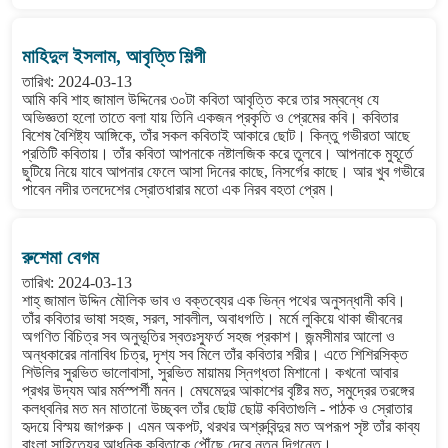
মাহিদুল ইসলাম, আবৃত্তি শিল্পী
তারিখ: 2024-03-13
আমি কবি শাহ জামাল উদ্দিনের ৩০টা কবিতা আবৃত্তি করে তার সম্বন্ধে যে
অভিজ্ঞতা হলো তাতে বলা যায় তিনি একজন প্রকৃতি ও প্রেমের কবি। কবিতার
বিশেষ বৈশিষ্ট্য আঙ্গিকে, তাঁর সকল কবিতাই আকারে ছোট। কিন্তু গভীরতা আছে
প্রতিটি কবিতায়। তাঁর কবিতা আপনাকে নষ্টালজিক করে তুলবে। আপনাকে মুহূর্তে
ছুটিয়ে নিয়ে যাবে আপনার ফেলে আসা দিনের কাছে, নিসর্গের কাছে। আর খুব গভীরে
পাবেন নদীর তলদেশের স্রোতধারার মতো এক নিরব বহতা প্রেম।
রুশেমা বেগম
তারিখ: 2024-03-13
শাহ্ জামাল উদ্দিন মৌলিক ভাব ও বক্তব্যের এক ভিন্ন পথের অনুসন্ধানী কবি।
তাঁর কবিতার ভাষা সহজ, সরল, সাবলীল, অবাধগতি। মর্মে লুকিয়ে থাকা জীবনের
অগণিত বিচিত্র সব অনুভূতির স্বতঃস্ফুর্ত সহজ প্রকাশ। জন্মসীমার আলো ও
অন্ধকারের নানাবিধ চিত্র, দৃশ্য সব মিলে তাঁর কবিতার শরীর। এতে শিশিরসিক্ত
শিউলির সুরভিত ভালোবাসা, সুরভিত মায়াময় স্নিগ্ধতা মিশানো। কখনো আবার
প্রখর উদ্যম আর মর্মস্পর্শী মনন। মেঘমেদুর আকাশের বৃষ্টির মত, সমুদ্রের তরঙ্গের
কলধ্বনির মত মন মাতানো উচ্ছ্বল তাঁর ছোট্ট ছোট্ট কবিতাগুলি - পাঠক ও স্রোতার
হৃদয়ে বিস্ময় জাগরুক। এমন অকপট, থরথর অশ্রুবিন্দুর মত অপরূপ সৃষ্ট তাঁর কাব্য
বাংলা সাহিত্যের আধুনিক কবিতাকে পৌঁছে দেবে নতুন দিগন্তে।