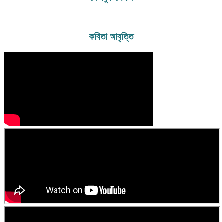
রাজেন্দ্র কলেজ বিজ্ঞান বিভাগ হতে এইচএসসি পাশ করেন। ১৯৮৪ সালে ফরিদপুর
পলিটেকনিক ইনস্টিটিউট হতে ১ম বিভাগে ডিপ্লোমা-ইন-ইঞ্জিনিয়ারিং (যন্ত্রকৌশল) পাশ
করেন। প্রকৌশলী হিসেবে তিনি কতিপয় বেসরকারী প্রতিষ্ঠানে কয়েক বছর চাকুরী করার
পর দুরারোগ্য ক্যান্সার ব্যাধিতে ( হজকিং লিম্ফোমা) আক্রান্ত হলে চিকিৎসারত অবস্থায়
কবিতা আবৃত্তি
চাকুরী ছেড়ে দেন। বর্তমানে আল্লাহর অপার মহিমায় সুস্থ হয়ে ব্যবসার সাথে জড়িত
আছেন। মূলত তিনি কবি। কবিতা লেখা তার পেশা নয়-নেশা। বর্তমানে তিনি নিরন্তর
লিখে চলেছেন। “ স্বপ্নের সিঁড়ি আমার প্রথম ভালোবাসা ” এবং “ ছুঁয়ে দেখি ভোরের
নদী ” তার প্রকাশিত গ্রন্থ। এছাড়াও কয়েকটি কবিতার বই প্রকাশের পথে। বিভিন্ন
পত্র পত্রিকায় লিখে চলেছেন এবং কতিপয় সাহিত্য সংস্কৃতি প্রতিষ্ঠানের সাথে জড়িত