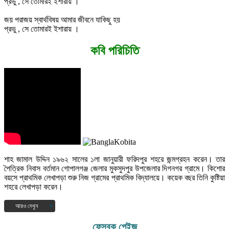
প্রভু , সে তোমারই ইশারায় ।
জয় পরাজয় স্বার্থবিষয় আমার জীবনে যাকিছু হয়
প্রভু , সে তোমারই ইশারায় ।
কবি পরিচিতি
শাহ জামাল উদ্দিন ১৯৬২ সালের ১লা জানুয়ারী ফরিদপুর শহরে জন্মগ্রহন করেন। তার
পৈত্রিক নিবাস বর্তমান গোপালগঞ্জ জেলার মুকসুদপুর উপজেলার দিগনগর গ্রামে। কিশোর
বয়সে প্রাথমিক লেখাপড়া শুরু নিজ গ্রামের প্রাথমিক বিদ্যালয়ে। কয়েক বছর তিনি কুষ্টিয়া
শহরে লেখাপড়া করেন।
আরও দেখুন
১৯৭৭ সালে দিগনগর বহুমুখী উচ্চ বিদ্যালয় হতে এস.এস.সি এবং ১৯৭৯ সালে সরকারি
ফেসবুক পেইজ