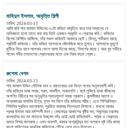
মাহিদুল ইসলাম, আবৃত্তি শিল্পী
তারিখ: 2024-03-13
আমি কবি শাহ জামাল উদ্দিনের ৩০টা কবিতা আবৃত্তি করে তার সম্বন্ধে যে
অভিজ্ঞতা হলো তাতে বলা যায় তিনি একজন প্রকৃতি ও প্রেমের কবি। কবিতার
বিশেষ বৈশিষ্ট্য আঙ্গিকে, তাঁর সকল কবিতাই আকারে ছোট। কিন্তু গভীরতা আছে
প্রতিটি কবিতায়। তাঁর কবিতা আপনাকে নষ্টালজিক করে তুলবে। আপনাকে মুহূর্তে
ছুটিয়ে নিয়ে যাবে আপনার ফেলে আসা দিনের কাছে, নিসর্গের কাছে। আর খুব গভীরে
পাবেন নদীর তলদেশের স্রোতধারার মতো এক নিরব বহতা প্রেম।
রুশেমা বেগম
তারিখ: 2024-03-13
শাহ্ জামাল উদ্দিন মৌলিক ভাব ও বক্তব্যের এক ভিন্ন পথের অনুসন্ধানী কবি।
তাঁর কবিতার ভাষা সহজ, সরল, সাবলীল, অবাধগতি। মর্মে লুকিয়ে থাকা জীবনের
অগণিত বিচিত্র সব অনুভূতির স্বতঃস্ফুর্ত সহজ প্রকাশ। জন্মসীমার আলো ও
অন্ধকারের নানাবিধ চিত্র, দৃশ্য সব মিলে তাঁর কবিতার শরীর। এতে শিশিরসিক্ত
শিউলির সুরভিত ভালোবাসা, সুরভিত মায়াময় স্নিগ্ধতা মিশানো। কখনো আবার
প্রখর উদ্যম আর মর্মস্পর্শী মনন। মেঘমেদুর আকাশের বৃষ্টির মত, সমুদ্রের তরঙ্গের
কলধ্বনির মত মন মাতানো উচ্ছ্বল তাঁর ছোট্ট ছোট্ট কবিতাগুলি - পাঠক ও স্রোতার
হৃদয়ে বিস্ময় জাগরুক। এমন অকপট, থরথর অশ্রুবিন্দুর মত অপরূপ সৃষ্ট তাঁর কাব্য
বাংলা সাহিত্যের আধুনিক কবিতাকে পৌঁছে দেবে নতুন দিগন্তে।