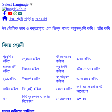
Select Language
▼
slot gacor
ROGTOTO
slot88
slot gacor hari ini
slot777
labtoto
rogtoto
rogtoto link
rogtoto
ROGTOTO
ROGTOTO
EDCTOTO
https://rauwenteder.nl
বিষয় শ্রেনী
আবৃত্তি
যোগাযোগ
 ভাব ও বক্তব্যের এক ভিন্ন পথের অনুসন্ধানী কবি। তাঁর কবিতার ভাষা সহ
বিষয় শ্রেনী
প্রকৃতির
জীবনবোধের
প্রেমের কবিতা
রূপক কবিতা
কবিতা
কবিতা
মানবতাবাদী
প্রতিবাদী
বিরহের কবিতা
ধর্মীয় চেতনার কবিতা
কবিতা
কবিতা
ব্যাঙ্গাত্বক
ছড়া-কবিতা
উৎসর্গের কবিতা
ভালোবাসার কবিতা
কবিতা
কবি সমালোচনা ও বই
কষ্টের কবিতা
বিদ্রোহী কবিতা
বেদনার কবিতা
আলোচনা
বিভিন্ন লেখক ও কবির
গান
দেশাত্মবোধক
অল্প কথা
বিশ্লেষণ
সকল কবিতার তালিকা