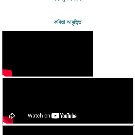
রাজেন্দ্র কলেজ বিজ্ঞান বিভাগ হতে এইচএসসি পাশ করেন। ১৯৮৪ সালে ফরিদপুর
পলিটেকনিক ইনস্টিটিউট হতে ১ম বিভাগে ডিপ্লোমা-ইন-ইঞ্জিনিয়ারিং (যন্ত্রকৌশল) পাশ
করেন। প্রকৌশলী হিসেবে তিনি কতিপয় বেসরকারী প্রতিষ্ঠানে কয়েক বছর চাকুরী করার
পর দুরারোগ্য ক্যান্সার ব্যাধিতে ( হজকিং লিম্ফোমা) আক্রান্ত হলে চিকিৎসারত অবস্থায়
কবিতা আবৃত্তি
চাকুরী ছেড়ে দেন। বর্তমানে আল্লাহর অপার মহিমায় সুস্থ হয়ে ব্যবসার সাথে জড়িত
আছেন। মূলত তিনি কবি। কবিতা লেখা তার পেশা নয়-নেশা। বর্তমানে তিনি নিরন্তর
লিখে চলেছেন। “ স্বপ্নের সিঁড়ি আমার প্রথম ভালোবাসা ” এবং “ ছুঁয়ে দেখি ভোরের
নদী ” তার প্রকাশিত গ্রন্থ। এছাড়াও কয়েকটি কবিতার বই প্রকাশের পথে। বিভিন্ন
পত্র পত্রিকায় লিখে চলেছেন এবং কতিপয় সাহিত্য সংস্কৃতি প্রতিষ্ঠানের সাথে জড়িত