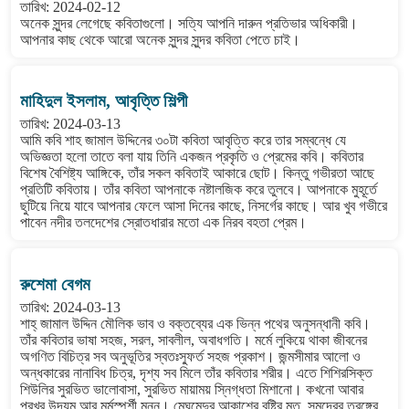
তারিখ: 2024-02-12
অনেক সুন্দর লেগেছে কবিতাগুলো। সত্যি আপনি দারুন প্রতিভার অধিকারী।
আপনার কাছ থেকে আরো অনেক সুন্দর সুন্দর কবিতা পেতে চাই।
মাহিদুল ইসলাম, আবৃত্তি শিল্পী
তারিখ: 2024-03-13
আমি কবি শাহ জামাল উদ্দিনের ৩০টা কবিতা আবৃত্তি করে তার সম্বন্ধে যে
অভিজ্ঞতা হলো তাতে বলা যায় তিনি একজন প্রকৃতি ও প্রেমের কবি। কবিতার
বিশেষ বৈশিষ্ট্য আঙ্গিকে, তাঁর সকল কবিতাই আকারে ছোট। কিন্তু গভীরতা আছে
প্রতিটি কবিতায়। তাঁর কবিতা আপনাকে নষ্টালজিক করে তুলবে। আপনাকে মুহূর্তে
ছুটিয়ে নিয়ে যাবে আপনার ফেলে আসা দিনের কাছে, নিসর্গের কাছে। আর খুব গভীরে
পাবেন নদীর তলদেশের স্রোতধারার মতো এক নিরব বহতা প্রেম।
রুশেমা বেগম
তারিখ: 2024-03-13
শাহ্ জামাল উদ্দিন মৌলিক ভাব ও বক্তব্যের এক ভিন্ন পথের অনুসন্ধানী কবি।
তাঁর কবিতার ভাষা সহজ, সরল, সাবলীল, অবাধগতি। মর্মে লুকিয়ে থাকা জীবনের
অগণিত বিচিত্র সব অনুভূতির স্বতঃস্ফুর্ত সহজ প্রকাশ। জন্মসীমার আলো ও
অন্ধকারের নানাবিধ চিত্র, দৃশ্য সব মিলে তাঁর কবিতার শরীর। এতে শিশিরসিক্ত
শিউলির সুরভিত ভালোবাসা, সুরভিত মায়াময় স্নিগ্ধতা মিশানো। কখনো আবার
প্রখর উদ্যম আর মর্মস্পর্শী মনন। মেঘমেদুর আকাশের বৃষ্টির মত, সমুদ্রের তরঙ্গের