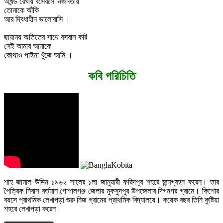
অখন্ড রেখায় বসেবসে নির্জনতায়
তোমাকে আঁকি
আর দ্বিধাহীন ভালোবাসি ।
ছায়াময় অতিতের সাথে বসবাস করি
সেই আমার আমাকে
কোথাও পাইনা খুঁজে আমি ।
কবি পরিচিতি
শাহ জামাল উদ্দিন ১৯৬২ সালের ১লা জানুয়ারী ফরিদপুর শহরে জন্মগ্রহন করেন। তার
পৈত্রিক নিবাস বর্তমান গোপালগঞ্জ জেলার মুকসুদপুর উপজেলার দিগনগর গ্রামে। কিশোর
বয়সে প্রাথমিক লেখাপড়া শুরু নিজ গ্রামের প্রাথমিক বিদ্যালয়ে। কয়েক বছর তিনি কুষ্টিয়া
শহরে লেখাপড়া করেন।