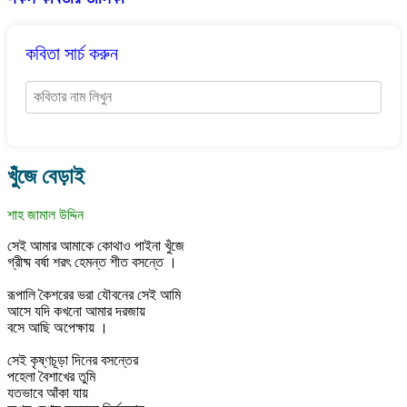
কবিতা সার্চ করুন
খুঁজে বেড়াই
শাহ জামাল উদ্দিন
সেই আমার আমাকে কোথাও পাইনা খুঁজে
গ্রীষ্ম বর্ষা শরৎ হেমন্ত শীত বসন্তে ।
রূপালি কৈশরের ভরা যৌবনের সেই আমি
আসে যদি কখনো আমার দরজায়
বসে আছি অপেক্ষায় ।
সেই কৃষ্ণচূড়া দিনের বসন্তের
পহেলা বৈশাখের তুমি
যতভাবে আঁকা যায়