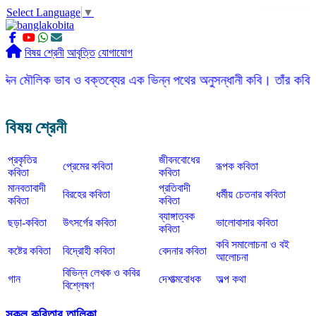
Select Language
▼
slot gacor
ROGTOTO
slot88
slot gacor hari ini
slot777
labtoto
rogtoto
rogtoto link
rogtoto
ROGTOTO
ROGTOTO
EDCTOTO
https://rauwenteder.nl
বিষয় শ্রেনী
আবৃত্তি
যোগাযোগ
 ভাব ও বক্তব্যের এক ভিন্ন পথের অনুসন্ধানী কবি। তাঁর কবিতার ভাষা সহ
বিষয় শ্রেনী
প্রকৃতির
জীবনবোধের
প্রেমের কবিতা
রূপক কবিতা
কবিতা
কবিতা
মানবতাবাদী
প্রতিবাদী
বিরহের কবিতা
ধর্মীয় চেতনার কবিতা
কবিতা
কবিতা
ব্যাঙ্গাত্বক
ছড়া-কবিতা
উৎসর্গের কবিতা
ভালোবাসার কবিতা
কবিতা
কবি সমালোচনা ও বই
কষ্টের কবিতা
বিদ্রোহী কবিতা
বেদনার কবিতা
আলোচনা
বিভিন্ন লেখক ও কবির
গান
দেশাত্মবোধক
অল্প কথা
বিশ্লেষণ
সকল কবিতার তালিকা