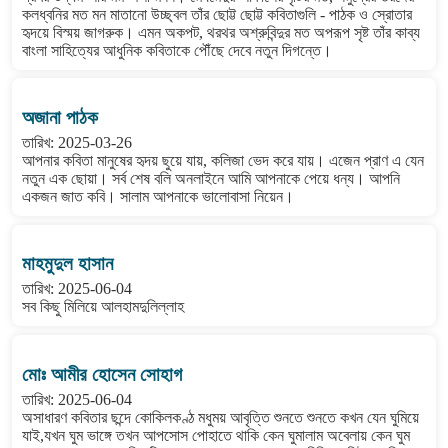
কলধ্বনির মত মন মাতানো উচ্ছ্বল তাঁর ছোট্ট ছোট্ট কবিতাগুলি - পাঠক ও স্রোতার
হৃদয়ে বিস্ময় জাগরুক। এমন অকপট, থরথর অশ্রুবিন্দুর মত অপরূপ সৃষ্ট তাঁর কাব্য
বাংলা সাহিত্যের আধুনিক কবিতাকে পৌঁছে দেবে নতুন দিগন্তে।
অজানা পাঠক
তারিখ: 2025-03-26
আপনার কবিতা মানুষের হৃদয় ছুয়ে যায়, কলিজা ভেদ করে যায়। এজেন প্রাণ এ যেন
নতুন এক ছোয়া। সর্ব শেষ বলি অনলাইনে আমি আপনাকে পেয়ে ধন্য। আপনি
একজন জাত কবি। সালাম আপনাকে ভালোবাসা নিয়েন।
মাহমুদুল হাসান
তারিখ: 2025-06-04
সব কিছু মিলিয়ে আলহামদুলিল্লাহ
মোঃ আমীর হোসেন সোহাগ
তারিখ: 2025-06-04
অসাধারণ কবিতার ছন্দে কোকিলকণ্ঠ মধুময় আবৃত্তি শুনতে শুনতে কখন যেন ঘুমিয়ে
যাই,যখন ঘুম ভাঙ্গে তখন আপসোস পোহাতে থাকি কেন ঘুমালাম অবেলায় কেন ঘুম