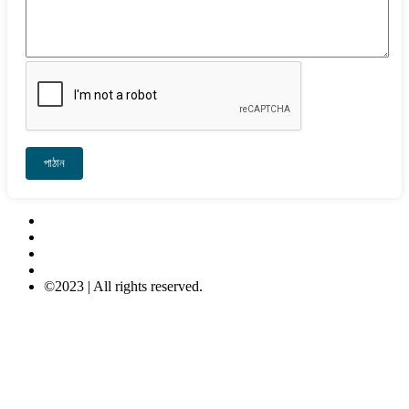
পাঠান
Contact Us
About Us
Privacy-Policy
Terms & Conditions
©2023 | All rights reserved.
META COMPUTER