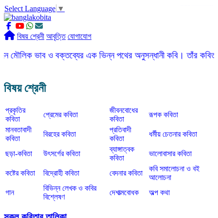
Select Language
▼
slot gacor
ROGTOTO
slot88
slot gacor hari ini
slot777
labtoto
rogtoto
rogtoto link
rogtoto
ROGTOTO
ROGTOTO
EDCTOTO
https://rauwenteder.nl
বিষয় শ্রেনী
আবৃত্তি
যোগাযোগ
ভাব ও বক্তব্যের এক ভিন্ন পথের অনুসন্ধানী কবি। তাঁর কবিতার ভাষা সহজ
বিষয় শ্রেনী
প্রকৃতির
জীবনবোধের
প্রেমের কবিতা
রূপক কবিতা
কবিতা
কবিতা
মানবতাবাদী
প্রতিবাদী
বিরহের কবিতা
ধর্মীয় চেতনার কবিতা
কবিতা
কবিতা
ব্যাঙ্গাত্বক
ছড়া-কবিতা
উৎসর্গের কবিতা
ভালোবাসার কবিতা
কবিতা
কবি সমালোচনা ও বই
কষ্টের কবিতা
বিদ্রোহী কবিতা
বেদনার কবিতা
আলোচনা
বিভিন্ন লেখক ও কবির
গান
দেশাত্মবোধক
অল্প কথা
বিশ্লেষণ
সকল কবিতার তালিকা