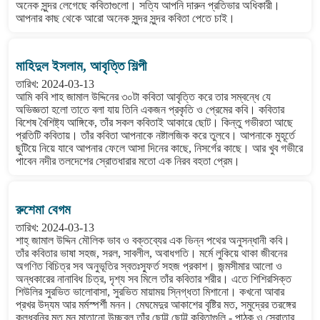
অনেক সুন্দর লেগেছে কবিতাগুলো। সত্যি আপনি দারুন প্রতিভার অধিকারী।
আপনার কাছ থেকে আরো অনেক সুন্দর সুন্দর কবিতা পেতে চাই।
মাহিদুল ইসলাম, আবৃত্তি শিল্পী
তারিখ: 2024-03-13
আমি কবি শাহ জামাল উদ্দিনের ৩০টা কবিতা আবৃত্তি করে তার সম্বন্ধে যে
অভিজ্ঞতা হলো তাতে বলা যায় তিনি একজন প্রকৃতি ও প্রেমের কবি। কবিতার
বিশেষ বৈশিষ্ট্য আঙ্গিকে, তাঁর সকল কবিতাই আকারে ছোট। কিন্তু গভীরতা আছে
প্রতিটি কবিতায়। তাঁর কবিতা আপনাকে নষ্টালজিক করে তুলবে। আপনাকে মুহূর্তে
ছুটিয়ে নিয়ে যাবে আপনার ফেলে আসা দিনের কাছে, নিসর্গের কাছে। আর খুব গভীরে
পাবেন নদীর তলদেশের স্রোতধারার মতো এক নিরব বহতা প্রেম।
রুশেমা বেগম
তারিখ: 2024-03-13
শাহ্ জামাল উদ্দিন মৌলিক ভাব ও বক্তব্যের এক ভিন্ন পথের অনুসন্ধানী কবি।
তাঁর কবিতার ভাষা সহজ, সরল, সাবলীল, অবাধগতি। মর্মে লুকিয়ে থাকা জীবনের
অগণিত বিচিত্র সব অনুভূতির স্বতঃস্ফুর্ত সহজ প্রকাশ। জন্মসীমার আলো ও
অন্ধকারের নানাবিধ চিত্র, দৃশ্য সব মিলে তাঁর কবিতার শরীর। এতে শিশিরসিক্ত
শিউলির সুরভিত ভালোবাসা, সুরভিত মায়াময় স্নিগ্ধতা মিশানো। কখনো আবার
প্রখর উদ্যম আর মর্মস্পর্শী মনন। মেঘমেদুর আকাশের বৃষ্টির মত, সমুদ্রের তরঙ্গের
কলধ্বনির মত মন মাতানো উচ্ছ্বল তাঁর ছোট্ট ছোট্ট কবিতাগুলি - পাঠক ও স্রোতার