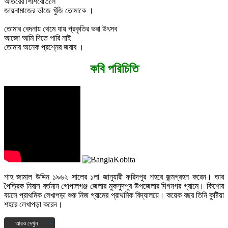
আতরের শিশিবোতলে
জায়নামাজের ভাঁজে খুঁজি তোমাকে ।
তোমার বেদনায় থেমে যায় প্রকৃতির ভরা উৎসব
আজো আমি দিতে পারি নাই
তোমার অনেক প্রশ্নের জবাব ।
কবি পরিচিতি
শাহ জামাল উদ্দিন ১৯৬২ সালের ১লা জানুয়ারী ফরিদপুর শহরে জন্মগ্রহন করেন। তার
পৈত্রিক নিবাস বর্তমান গোপালগঞ্জ জেলার মুকসুদপুর উপজেলার দিগনগর গ্রামে। কিশোর
বয়সে প্রাথমিক লেখাপড়া শুরু নিজ গ্রামের প্রাথমিক বিদ্যালয়ে। কয়েক বছর তিনি কুষ্টিয়া
শহরে লেখাপড়া করেন।
আরও দেখুন