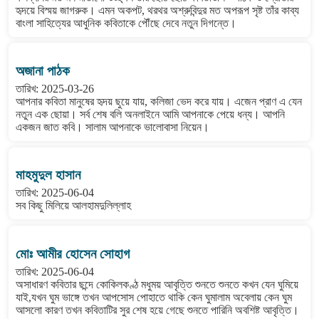
হৃদয়ে বিস্ময় জাগরুক। এমন অকপট, থরথর অশ্রুবিন্দুর মত অপরূপ সৃষ্ট তাঁর কাব্য
বাংলা সাহিত্যের আধুনিক কবিতাকে পৌঁছে দেবে নতুন দিগন্তে।
অজানা পাঠক
তারিখ: 2025-03-26
আপনার কবিতা মানুষের হৃদয় ছুয়ে যায়, কলিজা ভেদ করে যায়। এজেন প্রাণ এ যেন
নতুন এক ছোয়া। সর্ব শেষ বলি অনলাইনে আমি আপনাকে পেয়ে ধন্য। আপনি
একজন জাত কবি। সালাম আপনাকে ভালোবাসা নিয়েন।
মাহমুদুল হাসান
তারিখ: 2025-06-04
সব কিছু মিলিয়ে আলহামদুলিল্লাহ
মোঃ আমীর হোসেন সোহাগ
তারিখ: 2025-06-04
অসাধারণ কবিতার ছন্দে কোকিলকণ্ঠ মধুময় আবৃত্তি শুনতে শুনতে কখন যেন ঘুমিয়ে
যাই,যখন ঘুম ভাঙ্গে তখন আপসোস পোহাতে থাকি কেন ঘুমালাম অবেলায় কেন ঘুম
আসলো কারণ তখন কবিতাটির সুর শেষ হয়ে গেছে শুনতে পারিনি অবশিষ্ট আবৃত্তি।