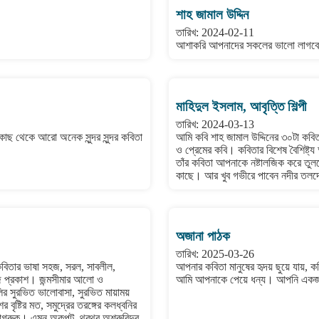
শাহ জামাল উদ্দিন
তারিখ: 2024-02-11
আশাকরি আপনাদের সকলের ভালো লাগবে
মাহিদুল ইসলাম, আবৃত্তি শিল্পী
তারিখ: 2024-03-13
াছ থেকে আরো অনেক সুন্দর সুন্দর কবিতা
আমি কবি শাহ জামাল উদ্দিনের ৩০টা কবি
ও প্রেমের কবি। কবিতার বিশেষ বৈশিষ্ট
তাঁর কবিতা আপনাকে নষ্টালজিক করে তুলবে
কাছে। আর খুব গভীরে পাবেন নদীর তলদ
অজানা পাঠক
তারিখ: 2025-03-26
 কবিতার ভাষা সহজ, সরল, সাবলীল,
আপনার কবিতা মানুষের হৃদয় ছুয়ে যায়,
হজ প্রকাশ। জন্মসীমার আলো ও
আমি আপনাকে পেয়ে ধন্য। আপনি একজ
লির সুরভিত ভালোবাসা, সুরভিত মায়াময়
ৃষ্টির মত, সমুদ্রের তরঙ্গের কলধ্বনির
় জাগরুক। এমন অকপট, থরথর অশ্রুবিন্দুর