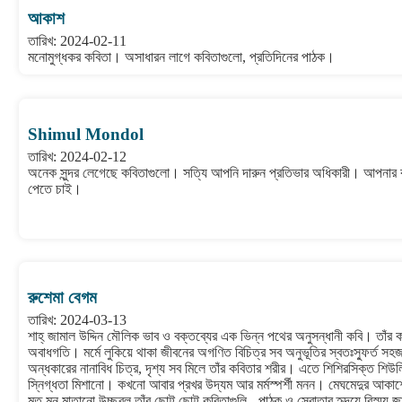
আকাশ
তারিখ: 2024-02-11
মনোমুগ্ধকর কবিতা। অসাধারন লাগে কবিতাগুলো, প্রতিদিনের পাঠক।
Shimul Mondol
তারিখ: 2024-02-12
অনেক সুন্দর লেগেছে কবিতাগুলো। সত্যি আপনি দারুন প্রতিভার অধিকারী। আপনার ক
পেতে চাই।
রুশেমা বেগম
তারিখ: 2024-03-13
শাহ্ জামাল উদ্দিন মৌলিক ভাব ও বক্তব্যের এক ভিন্ন পথের অনুসন্ধানী কবি। তাঁর
অবাধগতি। মর্মে লুকিয়ে থাকা জীবনের অগণিত বিচিত্র সব অনুভূতির স্বতঃস্ফুর্ত স
অন্ধকারের নানাবিধ চিত্র, দৃশ্য সব মিলে তাঁর কবিতার শরীর। এতে শিশিরসিক্ত শিউ
স্নিগ্ধতা মিশানো। কখনো আবার প্রখর উদ্যম আর মর্মস্পর্শী মনন। মেঘমেদুর আকাশের ব
মত মন মাতানো উচ্ছ্বল তাঁর ছোট্ট ছোট্ট কবিতাগুলি - পাঠক ও স্রোতার হৃদয়ে বিস্ময