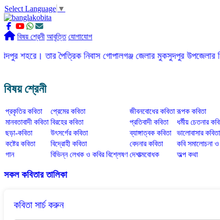
Select Language
▼
বিষয় শ্রেনী
আবৃত্তি
যোগাযোগ
। তার পৈত্রিক নিবাস গোপালগঞ্জ জেলার মুকসুদপুর উপজেলার দিগনগর গ্রামে
বিষয় শ্রেনী
প্রকৃতির কবিতা
প্রেমের কবিতা
জীবনবোধের কবিতা
রূপক কবিতা
মানবতাবাদী কবিতা
বিরহের কবিতা
প্রতিবাদী কবিতা
ধর্মীয় চেতনার কব
ছড়া-কবিতা
উৎসর্গের কবিতা
ব্যাঙ্গাত্বক কবিতা
ভালোবাসার কবিতা
কষ্টের কবিতা
বিদ্রোহী কবিতা
বেদনার কবিতা
কবি সমালোচনা 
গান
বিভিন্ন লেখক ও কবির বিশ্লেষণ
দেশাত্মবোধক
অল্প কথা
সকল কবিতার তালিকা
কবিতা সার্চ করুন