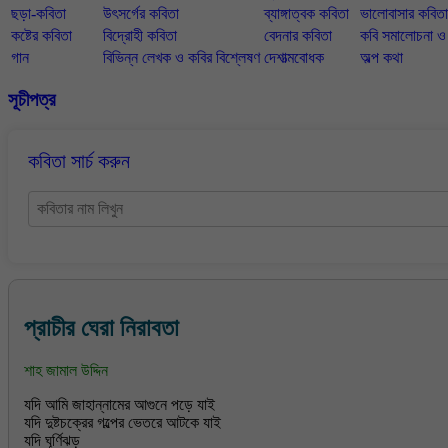
ছড়া-কবিতা
উৎসর্গের কবিতা
ব্যাঙ্গাত্বক কবিতা
ভালোবাসার কবিতা
কষ্টের কবিতা
বিদ্রোহী কবিতা
বেদনার কবিতা
কবি সমালোচনা 
গান
বিভিন্ন লেখক ও কবির বিশ্লেষণ
দেশাত্মবোধক
অল্প কথা
সূচীপত্র
কবিতা সার্চ করুন
প্রাচীর ঘেরা নিরাবতা
শাহ জামাল উদ্দিন
যদি আমি জাহান্নামের আগুনে পড়ে যাই
যদি দুষ্টচক্রের গল্পের ভেতরে আটকে যাই
যদি ঘূর্ণিঝড়