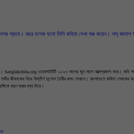
বছর দশেক হলো তিনি কবিতা লেখা শুরু করেন। শাহ্ জামাল উদ্দিন মৌলিক ভাব
াল। banglakobita.org ওয়েবসাইটটি ২০২৩ সালের জুন মাসে আত্মপ্রকাশ করে। কবি শাহ
তা, গভীর জীবনবোধ নিয়ে বিস্তীর্ণ ভূগোল তৈরীর রসদ সেখানে। বাংলাদেশে কবিতা লেখকের
আঙ্গিকে ধারণ করার মধ্য দিয়ে।
ভাষ্যকে সাবলীল গদ্য ও নানা ছন্দের ভাষায় কাব্যিক রূপ দিতে সিদ্ধতা অর্জন করেছেন ইতিম
মা চলছে অবিরত। কবির অন্তর্দৃষ্টিতে ধরা পড়ে এর প্রকৃত সত্য রূপটি। কখনো মা, মাতৃভ
নিক দৃষ্টিতে তার কবিতায় উন্মোচন করেন প্রকৃত অর্থপূর্ণ সরল জীবনের পথ নির্দেশ। গভীর 
ৈশিষ্ট দ্বারা তুলে ধরেন আয়নার প্রতিবিম্বস্বরূপ দেশ ও মানুষের চিত্র। তিনি প্রতিনিয়ত নতু
িতা