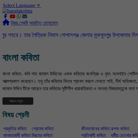
Select Language
▼
বিষয় শ্রেনী
আবৃত্তি
যোগাযোগ
ার পৈত্রিক নিবাস গোপালগঞ্জ জেলার মুকসুদপুর উপজেলার দিগনগর গ্রামে। 
বাংলা কবিতা
বাংলা কবিতা- কবি শাহ জামাল উদ্দিনের একক কবিতার জনপ্রিয় ও বৃহৎ অনলাইন পোর্ট
আত্মপ্রকাশ করেছেন। তবু তাঁর কবিতার ভিতর প্রবেশ করলে দেখতে পাই, দীর্ঘ অভিজ্ঞ
জামাল উদ্দিন টিকে আছেন তার কবিতার সৃষ্টিশীল ধারাবাহিকতা ও অনন্য বিষয়বস্তুকে নানা 
আরও দেখুন
বর্তমান সময়ে বহু বিচিত্র দুর্বোধ্য কাব্য রচনার চলকে এড়িয়ে কবি নিজের অন্তরের গভীর 
বিষয় শ্রেনী
দেখা কাছের মানুষজন তাদের অর্ন্তরজগত এসব নিয়ে আমাদের জটিল ঘটনাবহুল জীবনের ড্রা
বিচিত্র জীবনের মধ্যে কবির বসবাস সে এক কঠিন পরীক্ষা । কবি শাহ জামাল উদ্দিন দার্শ
প্রকৃতির কবিতা
প্রেমের কবিতা
জীবনবোধের কবিতা
রূপক কবিতা
কবিতার মঞ্জুরী ফুটিয়ে তোলেন। তিনি তাঁর কবিতায় উপমা, চিত্রকল্প, উৎপ্রেক্ষা ইত্যাদি ব
কতদূর।
মানবতাবাদী কবিতা
বিরহের কবিতা
প্রতিবাদী কবিতা
ধর্মীয় চেতনার কব