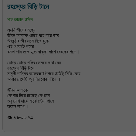
রহস্যের বিড়ি টানে
শাহ জামাল উদ্দিন
এমনি ভীড়ের মধ্যে
জীবন আমাকে খামচে ধরে বারে বারে
উৎকন্ঠার তীর এসে বিঁধে বুকে
এই ধোয়াটে শহরে
রস্তা পার হতে হতে ধাক্কা লাগে ব্রেকের শব্দে ।
মোড়ে মোড়ে গলির ভেতরে কারা যেন
রহস্যের বিড়ি টানে
মামুলী শান্তির অন্বেষণে উপরে উঠেছি সিঁড়ি বেয়ে
আবার নেমেছি গ্লানির বোঝা নিয়ে ।
জীবন আমাকে
কোথায় নিয়ে চলেছে কে জান
তবু দেখি মাঝে মাঝে ছেঁড়া পালে
👁 Views:
54