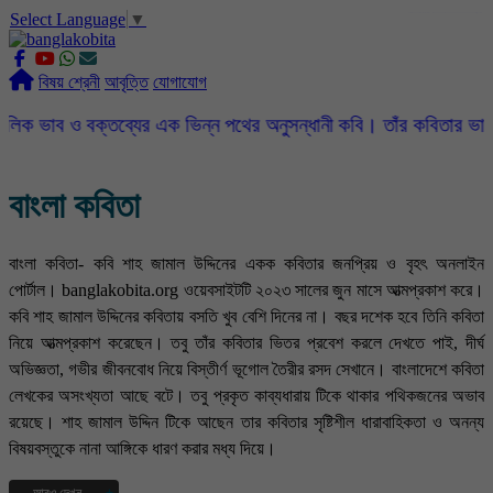
Select Language
▼
slot gacor
ROGTOTO
slot88
slot gacor hari ini
slot777
labtoto
rogtoto
rogtoto link
rogtoto
ROGTOTO
ROGTOTO
EDCTOTO
https://rauwenteder.nl
বিষয় শ্রেনী
আবৃত্তি
যোগাযোগ
বক্তব্যের এক ভিন্ন পথের অনুসন্ধানী কবি। তাঁর কবিতার ভাষা সহজ, সরল, 
বাংলা কবিতা
বাংলা কবিতা- কবি শাহ জামাল উদ্দিনের একক কবিতার জনপ্রিয় ও বৃহৎ অনলাইন
পোর্টাল। banglakobita.org ওয়েবসাইটটি ২০২৩ সালের জুন মাসে আত্মপ্রকাশ করে।
কবি শাহ জামাল উদ্দিনের কবিতায় বসতি খুব বেশি দিনের না। বছর দশেক হবে তিনি কবিতা
নিয়ে আত্মপ্রকাশ করেছেন। তবু তাঁর কবিতার ভিতর প্রবেশ করলে দেখতে পাই, দীর্ঘ
অভিজ্ঞতা, গভীর জীবনবোধ নিয়ে বিস্তীর্ণ ভূগোল তৈরীর রসদ সেখানে। বাংলাদেশে কবিতা
লেখকের অসংখ্যতা আছে বটে। তবু প্রকৃত কাব্যধারায় টিকে থাকার পথিকজনের অভাব
রয়েছে। শাহ জামাল উদ্দিন টিকে আছেন তার কবিতার সৃষ্টিশীল ধারাবাহিকতা ও অনন্য
বিষয়বস্তুকে নানা আঙ্গিকে ধারণ করার মধ্য দিয়ে।
আরও দেখুন