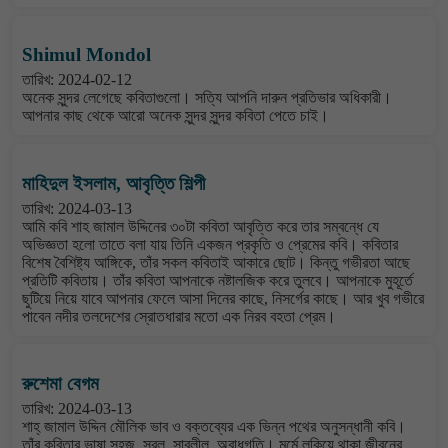
Shimul Mondol
তারিখ: 2024-02-12
অনেক সুন্দর লেগেছে কবিতাগুলো। সত্যি আপনি দারুন প্রতিভার অধিকারী।
আপনার কাছ থেকে আরো অনেক সুন্দর সুন্দর কবিতা পেতে চাই।
মাহিদুল ইসলাম, আবৃত্তি শিল্পী
তারিখ: 2024-03-13
আমি কবি শাহ জামাল উদ্দিনের ৩০টা কবিতা আবৃত্তি করে তার সম্বন্ধে যে
অভিজ্ঞতা হলো তাতে বলা যায় তিনি একজন প্রকৃতি ও প্রেমের কবি। কবিতার
বিশেষ বৈশিষ্ট্য আঙ্গিকে, তাঁর সকল কবিতাই আকারে ছোট। কিন্তু গভীরতা আছে
প্রতিটি কবিতায়। তাঁর কবিতা আপনাকে নষ্টালজিক করে তুলবে। আপনাকে মুহূর্তে
ছুটিয়ে নিয়ে যাবে আপনার ফেলে আসা দিনের কাছে, নিসর্গের কাছে। আর খুব গভীরে
পাবেন নদীর তলদেশের স্রোতধারার মতো এক নিরব বহতা প্রেম।
রুশেমা বেগম
তারিখ: 2024-03-13
শাহ্ জামাল উদ্দিন মৌলিক ভাব ও বক্তব্যের এক ভিন্ন পথের অনুসন্ধানী কবি।
তাঁর কবিতার ভাষা সহজ, সরল, সাবলীল, অবাধগতি। মর্মে লুকিয়ে থাকা জীবনের