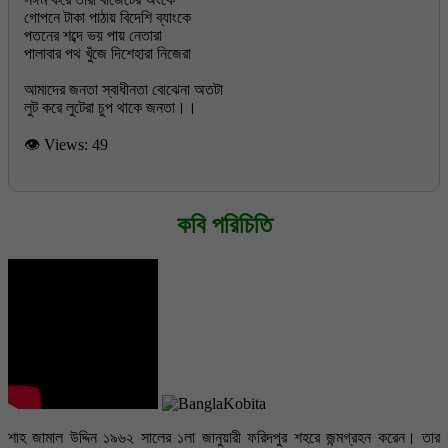
গোপনে টাকা পাঠায় বিদেশি ব্যাংকে
পতনের শব্দে ভয় পায় নেতারা
পালাবার পথ খুঁজে দিশেহারা নিজেরা
আমাদের জনতা স্বাধীনতা বোঝেনা অতটা
লুট করে লুটেরা চুপ থাকে জনতা।।
👁 Views:
49
কবি পরিচিতি
শাহ জামাল উদ্দিন ১৯৬২ সালের ১লা জানুয়ারী ফরিদপুর শহরে জন্মগ্রহন করেন। তার