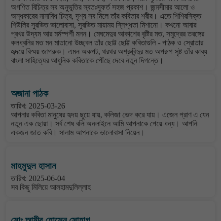
অগণিত বিচিত্র সব অনুভূতির স্বতঃস্ফুর্ত সহজ প্রকাশ। জন্মসীমার আলো ও
অন্ধকারের নানাবিধ চিত্র, দৃশ্য সব মিলে তাঁর কবিতার শরীর। এতে শিশিরসিক্ত
শিউলির সুরভিত ভালোবাসা, সুরভিত মায়াময় স্নিগ্ধতা মিশানো। কখনো আবার
প্রখর উদ্যম আর মর্মস্পর্শী মনন। মেঘমেদুর আকাশের বৃষ্টির মত, সমুদ্রের তরঙ্গের
কলধ্বনির মত মন মাতানো উচ্ছ্বল তাঁর ছোট্ট ছোট্ট কবিতাগুলি - পাঠক ও স্রোতার
হৃদয়ে বিস্ময় জাগরুক। এমন অকপট, থরথর অশ্রুবিন্দুর মত অপরূপ সৃষ্ট তাঁর কাব্য
বাংলা সাহিত্যের আধুনিক কবিতাকে পৌঁছে দেবে নতুন দিগন্তে।
অজানা পাঠক
তারিখ: 2025-03-26
আপনার কবিতা মানুষের হৃদয় ছুয়ে যায়, কলিজা ভেদ করে যায়। এজেন প্রাণ এ যেন
নতুন এক ছোয়া। সর্ব শেষ বলি অনলাইনে আমি আপনাকে পেয়ে ধন্য। আপনি
একজন জাত কবি। সালাম আপনাকে ভালোবাসা নিয়েন।
মাহমুদুল হাসান
তারিখ: 2025-06-04
সব কিছু মিলিয়ে আলহামদুলিল্লাহ
মোঃ আমীর হোসেন সোহাগ