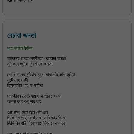
👁 Views:
12
বেচারা জনতা
শাহ জামাল উদ্দিন
আমাদের জনতা স্বধীনতা বোঝেনা অতটা
লুট করে লুটেরা চুপ থাকে জনতা
চোখে যাদের সুবিধার সুরমা তারা পাঁচ ভাগ লুটেরা
লুটে নেয় সবটা
ছিটেফোঁটা পায় না বাকিরা
সারাজীবন কেটে যায় দুঃখ আর বেদনায়
জনতা করে শুধু হায় হায়
ওরা বলে, ছলে বলে কৌশলে
ডিজিটাল গাই দিবো মাথা ভারি আয় দিবো
জিডিপির ঘাই দিবো আমেরিকা কেন যাবো
সঙ্গম করে তারা বাজেটের অংকে