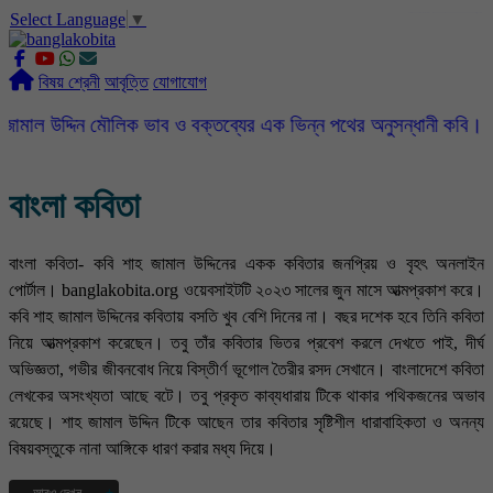
Select Language
▼
slot gacor
ROGTOTO
slot88
slot gacor hari ini
slot777
labtoto
rogtoto
rogtoto link
rogtoto
ROGTOTO
ROGTOTO
EDCTOTO
https://rauwenteder.nl
বিষয় শ্রেনী
আবৃত্তি
যোগাযোগ
 মৌলিক ভাব ও বক্তব্যের এক ভিন্ন পথের অনুসন্ধানী কবি। তাঁর কবিতার ভ
বাংলা কবিতা
বাংলা কবিতা- কবি শাহ জামাল উদ্দিনের একক কবিতার জনপ্রিয় ও বৃহৎ অনলাইন
পোর্টাল। banglakobita.org ওয়েবসাইটটি ২০২৩ সালের জুন মাসে আত্মপ্রকাশ করে।
কবি শাহ জামাল উদ্দিনের কবিতায় বসতি খুব বেশি দিনের না। বছর দশেক হবে তিনি কবিতা
নিয়ে আত্মপ্রকাশ করেছেন। তবু তাঁর কবিতার ভিতর প্রবেশ করলে দেখতে পাই, দীর্ঘ
অভিজ্ঞতা, গভীর জীবনবোধ নিয়ে বিস্তীর্ণ ভূগোল তৈরীর রসদ সেখানে। বাংলাদেশে কবিতা
লেখকের অসংখ্যতা আছে বটে। তবু প্রকৃত কাব্যধারায় টিকে থাকার পথিকজনের অভাব
রয়েছে। শাহ জামাল উদ্দিন টিকে আছেন তার কবিতার সৃষ্টিশীল ধারাবাহিকতা ও অনন্য
বিষয়বস্তুকে নানা আঙ্গিকে ধারণ করার মধ্য দিয়ে।
আরও দেখুন