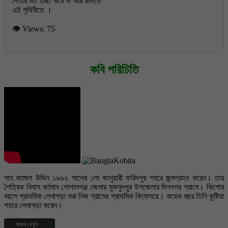
পিতার মত ইচ্ছা করে না আর কাঁদতে
👁 Views:
75
কবি পরিচিতি
শাহ জামাল উদ্দিন ১৯৬২ সালের ১লা জানুয়ারী ফরিদপুর শহরে জন্মগ্রহন করেন। তার
পৈত্রিক নিবাস বর্তমান গোপালগঞ্জ জেলার মুকসুদপুর উপজেলার দিগনগর গ্রামে। কিশোর
বয়সে প্রাথমিক লেখাপড়া শুরু নিজ গ্রামের প্রাথমিক বিদ্যালয়ে। কয়েক বছর তিনি কুষ্টিয়া
শহরে লেখাপড়া করেন।
আরও দেখুন