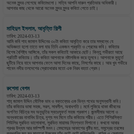
অনেক সুন্দর লেগেছে কবিতাগুলো। সত্যি আপনি দারুন প্রতিভার অধিকারী।
আপনার কাছ থেকে আরো অনেক সুন্দর সুন্দর কবিতা পেতে চাই।
মাহিদুল ইসলাম, আবৃত্তি শিল্পী
তারিখ: 2024-03-13
আমি কবি শাহ জামাল উদ্দিনের ৩০টা কবিতা আবৃত্তি করে তার সম্বন্ধে যে
অভিজ্ঞতা হলো তাতে বলা যায় তিনি একজন প্রকৃতি ও প্রেমের কবি। কবিতার
বিশেষ বৈশিষ্ট্য আঙ্গিকে, তাঁর সকল কবিতাই আকারে ছোট। কিন্তু গভীরতা আছে
প্রতিটি কবিতায়। তাঁর কবিতা আপনাকে নষ্টালজিক করে তুলবে। আপনাকে মুহূর্তে
ছুটিয়ে নিয়ে যাবে আপনার ফেলে আসা দিনের কাছে, নিসর্গের কাছে। আর খুব গভীরে
পাবেন নদীর তলদেশের স্রোতধারার মতো এক নিরব বহতা প্রেম।
রুশেমা বেগম
তারিখ: 2024-03-13
শাহ্ জামাল উদ্দিন মৌলিক ভাব ও বক্তব্যের এক ভিন্ন পথের অনুসন্ধানী কবি।
তাঁর কবিতার ভাষা সহজ, সরল, সাবলীল, অবাধগতি। মর্মে লুকিয়ে থাকা জীবনের
অগণিত বিচিত্র সব অনুভূতির স্বতঃস্ফুর্ত সহজ প্রকাশ। জন্মসীমার আলো ও
অন্ধকারের নানাবিধ চিত্র, দৃশ্য সব মিলে তাঁর কবিতার শরীর। এতে শিশিরসিক্ত
শিউলির সুরভিত ভালোবাসা, সুরভিত মায়াময় স্নিগ্ধতা মিশানো। কখনো আবার
প্রখর উদ্যম আর মর্মস্পর্শী মনন। মেঘমেদুর আকাশের বৃষ্টির মত, সমুদ্রের তরঙ্গের
কলধ্বনির মত মন মাতানো উচ্ছ্বল তাঁর ছোট্ট ছোট্ট কবিতাগুলি - পাঠক ও স্রোতার