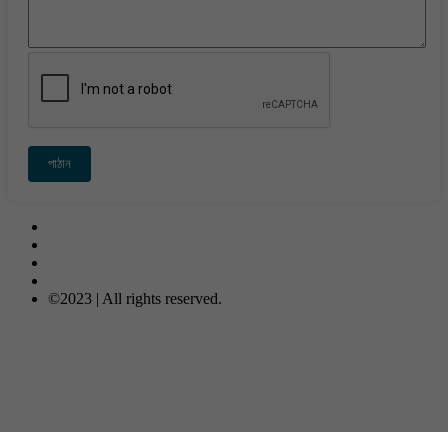
পাঠান
Contact Us
About Us
Privacy-Policy
Terms & Conditions
©2023 | All rights reserved.
META COMPUTER