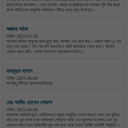
হৃদয়ে বিস্ময় জাগরুক। এমন অকপট, থরথর অশ্রুবিন্দুর মত অপরূপ সৃষ্ট তাঁর কাব্য
বাংলা সাহিত্যের আধুনিক কবিতাকে পৌঁছে দেবে নতুন দিগন্তে।
অজানা পাঠক
তারিখ: 2025-03-26
আপনার কবিতা মানুষের হৃদয় ছুয়ে যায়, কলিজা ভেদ করে যায়। এজেন প্রাণ এ যেন
নতুন এক ছোয়া। সর্ব শেষ বলি অনলাইনে আমি আপনাকে পেয়ে ধন্য। আপনি
একজন জাত কবি। সালাম আপনাকে ভালোবাসা নিয়েন।
মাহমুদুল হাসান
তারিখ: 2025-06-04
সব কিছু মিলিয়ে আলহামদুলিল্লাহ
মোঃ আমীর হোসেন সোহাগ
তারিখ: 2025-06-04
অসাধারণ কবিতার ছন্দে কোকিলকণ্ঠ মধুময় আবৃত্তি শুনতে শুনতে কখন যেন ঘুমিয়ে
যাই,যখন ঘুম ভাঙ্গে তখন আপসোস পোহাতে থাকি কেন ঘুমালাম অবেলায় কেন ঘুম
আসলো কারণ তখন কবিতাটির সুর শেষ হয়ে গেছে শুনতে পারিনি অবশিষ্ট আবৃত্তি।