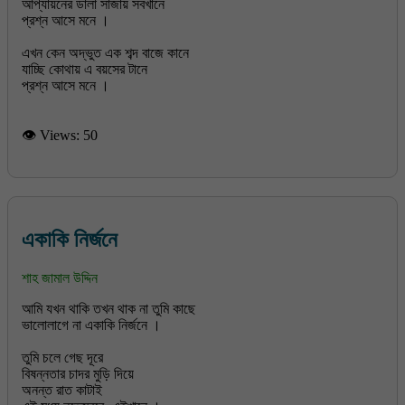
আপ্যায়নের ডালা সাজায় সবখানে
প্রশ্ন আসে মনে ।
এখন কেন অদ্ভুত এক শব্দ বাজে কানে
যাচ্ছি কোথায় এ বয়সের টানে
প্রশ্ন আসে মনে ।
👁 Views:
50
একাকি নির্জনে
শাহ জামাল উদ্দিন
আমি যখন থাকি তখন থাক না তুমি কাছে
ভালোলাগে না একাকি নির্জনে ।
তুমি চলে গেছ দূরে
বিষন্নতার চাদর মুড়ি দিয়ে
অনন্ত রাত কাটাই