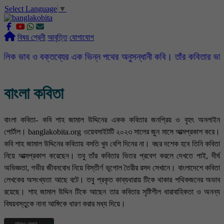
Select Language
▼
slot gacor
ROGTOTO
slot88
slot gacor hari ini
slot777
labtoto
rogtoto
rogtoto link
rogtoto
ROGTOTO
ROGTOTO
EDCTOTO
https://rauwenteder.nl
বিষয় শ্রেনী
আবৃত্তি
যোগাযোগ
বক্তব্যের এক ভিন্ন পথের অনুসন্ধানী কবি। তাঁর কবিতার ভাষা সহজ, সরল,
বাংলা কবিতা
বাংলা কবিতা- কবি শাহ জামাল উদ্দিনের একক কবিতার জনপ্রিয় ও বৃহৎ অনলাইন
পোর্টাল। banglakobita.org ওয়েবসাইটটি ২০২৩ সালের জুন মাসে আত্মপ্রকাশ করে।
কবি শাহ জামাল উদ্দিনের কবিতায় বসতি খুব বেশি দিনের না। বছর দশেক হবে তিনি কবিতা
নিয়ে আত্মপ্রকাশ করেছেন। তবু তাঁর কবিতার ভিতর প্রবেশ করলে দেখতে পাই, দীর্ঘ
অভিজ্ঞতা, গভীর জীবনবোধ নিয়ে বিস্তীর্ণ ভূগোল তৈরীর রসদ সেখানে। বাংলাদেশে কবিতা
লেখকের অসংখ্যতা আছে বটে। তবু প্রকৃত কাব্যধারায় টিকে থাকার পথিকজনের অভাব
রয়েছে। শাহ জামাল উদ্দিন টিকে আছেন তার কবিতার সৃষ্টিশীল ধারাবাহিকতা ও অনন্য
বিষয়বস্তুকে নানা আঙ্গিকে ধারণ করার মধ্য দিয়ে।
আরও দেখুন