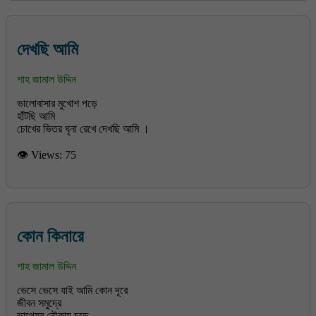
দেখছি আমি
শাহ জামাল উদ্দিন
ভালোবাসার মুখোশ পড়ে
হাঁটছি আমি
চোখের ভিতর ঘৃনা রেখে দেখছি আমি ।
👁 Views:
75
কোন কিনারে
শাহ জামাল উদ্দিন
ভেসে ভেসে যাই আমি কোন দূরে
জীবন সমুদ্রে
ভাগ্যের নৌকায় চড়ে