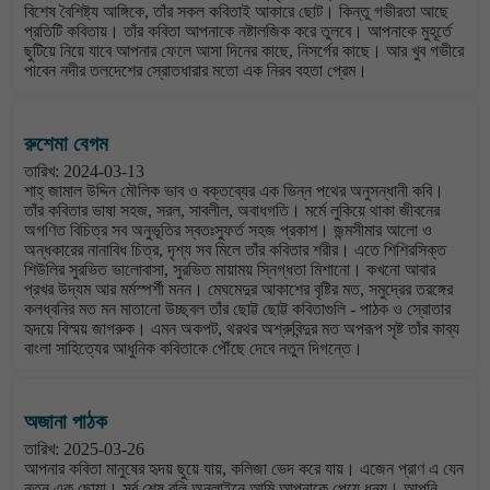
বিশেষ বৈশিষ্ট্য আঙ্গিকে, তাঁর সকল কবিতাই আকারে ছোট। কিন্তু গভীরতা আছে
প্রতিটি কবিতায়। তাঁর কবিতা আপনাকে নষ্টালজিক করে তুলবে। আপনাকে মুহূর্তে
ছুটিয়ে নিয়ে যাবে আপনার ফেলে আসা দিনের কাছে, নিসর্গের কাছে। আর খুব গভীরে
পাবেন নদীর তলদেশের স্রোতধারার মতো এক নিরব বহতা প্রেম।
রুশেমা বেগম
তারিখ: 2024-03-13
শাহ্ জামাল উদ্দিন মৌলিক ভাব ও বক্তব্যের এক ভিন্ন পথের অনুসন্ধানী কবি।
তাঁর কবিতার ভাষা সহজ, সরল, সাবলীল, অবাধগতি। মর্মে লুকিয়ে থাকা জীবনের
অগণিত বিচিত্র সব অনুভূতির স্বতঃস্ফুর্ত সহজ প্রকাশ। জন্মসীমার আলো ও
অন্ধকারের নানাবিধ চিত্র, দৃশ্য সব মিলে তাঁর কবিতার শরীর। এতে শিশিরসিক্ত
শিউলির সুরভিত ভালোবাসা, সুরভিত মায়াময় স্নিগ্ধতা মিশানো। কখনো আবার
প্রখর উদ্যম আর মর্মস্পর্শী মনন। মেঘমেদুর আকাশের বৃষ্টির মত, সমুদ্রের তরঙ্গের
কলধ্বনির মত মন মাতানো উচ্ছ্বল তাঁর ছোট্ট ছোট্ট কবিতাগুলি - পাঠক ও স্রোতার
হৃদয়ে বিস্ময় জাগরুক। এমন অকপট, থরথর অশ্রুবিন্দুর মত অপরূপ সৃষ্ট তাঁর কাব্য
বাংলা সাহিত্যের আধুনিক কবিতাকে পৌঁছে দেবে নতুন দিগন্তে।
অজানা পাঠক
তারিখ: 2025-03-26
আপনার কবিতা মানুষের হৃদয় ছুয়ে যায়, কলিজা ভেদ করে যায়। এজেন প্রাণ এ যেন
নতুন এক ছোয়া। সর্ব শেষ বলি অনলাইনে আমি আপনাকে পেয়ে ধন্য। আপনি