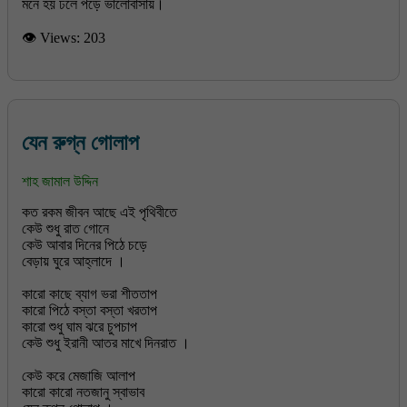
👁 Views:
203
যেন রুগ্ন গোলাপ
শাহ জামাল উদ্দিন
কত রকম জীবন আছে এই পৃথিবীতে
কেউ শুধু রাত গোনে
কেউ আবার দিনের পিঠে চড়ে
বেড়ায় ঘুরে আহ্লাদে ।
কারো কাছে ব্যাগ ভরা শীততাপ
কারো পিঠে বস্তা বস্তা খরতাপ
কারো শুধু ঘাম ঝরে চুপচাপ
কেউ শুধু ইরানী আতর মাখে দিনরাত ।
কেউ করে মেজাজি আলাপ
কারো কারো নতজানু স্বাভাব