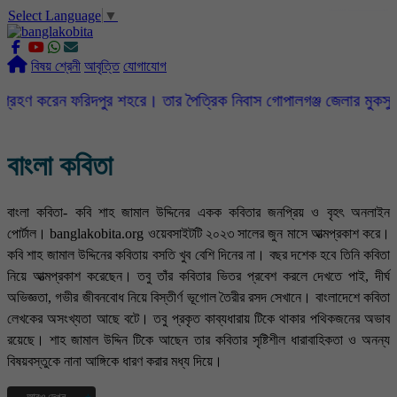
Select Language
▼
slot gacor
ROGTOTO
slot88
slot gacor hari ini
slot777
labtoto
rogtoto
rogtoto link
rogtoto
ROGTOTO
ROGTOTO
EDCTOTO
https://rauwenteder.nl
বিষয় শ্রেনী
আবৃত্তি
যোগাযোগ
িদপুর শহরে। তার পৈত্রিক নিবাস গোপালগঞ্জ জেলার মুকসুদপুর উপজেলার দি
বাংলা কবিতা
বাংলা কবিতা- কবি শাহ জামাল উদ্দিনের একক কবিতার জনপ্রিয় ও বৃহৎ অনলাইন
পোর্টাল। banglakobita.org ওয়েবসাইটটি ২০২৩ সালের জুন মাসে আত্মপ্রকাশ করে।
কবি শাহ জামাল উদ্দিনের কবিতায় বসতি খুব বেশি দিনের না। বছর দশেক হবে তিনি কবিতা
নিয়ে আত্মপ্রকাশ করেছেন। তবু তাঁর কবিতার ভিতর প্রবেশ করলে দেখতে পাই, দীর্ঘ
অভিজ্ঞতা, গভীর জীবনবোধ নিয়ে বিস্তীর্ণ ভূগোল তৈরীর রসদ সেখানে। বাংলাদেশে কবিতা
লেখকের অসংখ্যতা আছে বটে। তবু প্রকৃত কাব্যধারায় টিকে থাকার পথিকজনের অভাব
রয়েছে। শাহ জামাল উদ্দিন টিকে আছেন তার কবিতার সৃষ্টিশীল ধারাবাহিকতা ও অনন্য
বিষয়বস্তুকে নানা আঙ্গিকে ধারণ করার মধ্য দিয়ে।
আরও দেখুন