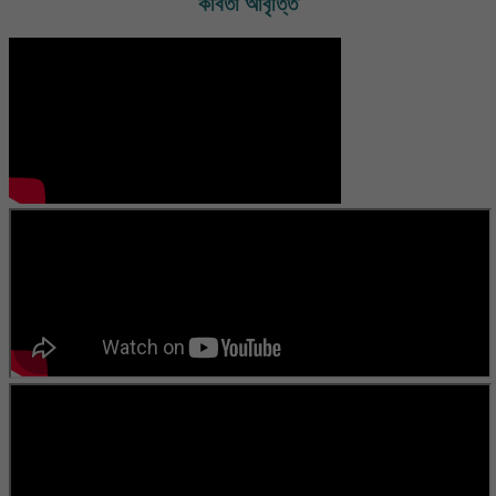
কবিতা আবৃত্তি
চাকুরী ছেড়ে দেন। বর্তমানে আল্লাহর অপার মহিমায় সুস্থ হয়ে ব্যবসার সাথে জড়িত
আছেন। মূলত তিনি কবি। কবিতা লেখা তার পেশা নয়-নেশা। বর্তমানে তিনি নিরন্তর
লিখে চলেছেন। “ স্বপ্নের সিঁড়ি আমার প্রথম ভালোবাসা ” এবং “ ছুঁয়ে দেখি ভোরের
নদী ” তার প্রকাশিত গ্রন্থ। এছাড়াও কয়েকটি কবিতার বই প্রকাশের পথে। বিভিন্ন
পত্র পত্রিকায় লিখে চলেছেন এবং কতিপয় সাহিত্য সংস্কৃতি প্রতিষ্ঠানের সাথে জড়িত