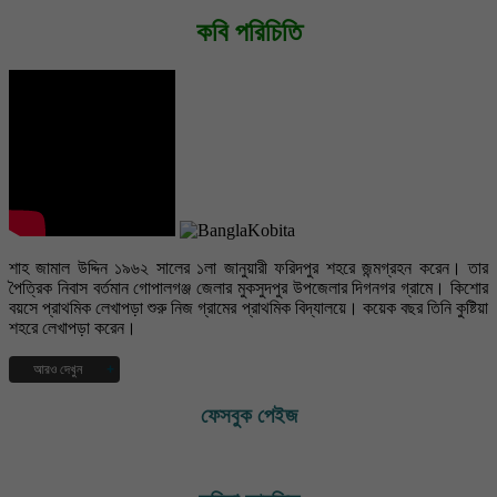
কবি পরিচিতি
শাহ জামাল উদ্দিন ১৯৬২ সালের ১লা জানুয়ারী ফরিদপুর শহরে জন্মগ্রহন করেন। তার
পৈত্রিক নিবাস বর্তমান গোপালগঞ্জ জেলার মুকসুদপুর উপজেলার দিগনগর গ্রামে। কিশোর
বয়সে প্রাথমিক লেখাপড়া শুরু নিজ গ্রামের প্রাথমিক বিদ্যালয়ে। কয়েক বছর তিনি কুষ্টিয়া
শহরে লেখাপড়া করেন।
আরও দেখুন
১৯৭৭ সালে দিগনগর বহুমুখী উচ্চ বিদ্যালয় হতে এস.এস.সি এবং ১৯৭৯ সালে সরকারি
ফেসবুক পেইজ
রাজেন্দ্র কলেজ বিজ্ঞান বিভাগ হতে এইচএসসি পাশ করেন। ১৯৮৪ সালে ফরিদপুর
পলিটেকনিক ইনস্টিটিউট হতে ১ম বিভাগে ডিপ্লোমা-ইন-ইঞ্জিনিয়ারিং (যন্ত্রকৌশল) পাশ
করেন। প্রকৌশলী হিসেবে তিনি কতিপয় বেসরকারী প্রতিষ্ঠানে কয়েক বছর চাকুরী করার
পর দুরারোগ্য ক্যান্সার ব্যাধিতে ( হজকিং লিম্ফোমা) আক্রান্ত হলে চিকিৎসারত অবস্থায়