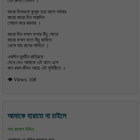
যেন রুগ্ন গোলাপ ।
কারো দিনগুলো বুদবুদ হয়ে ভাসে নর্দমায়
কারো কারো দিন সারাদিন
গোছল করে ঝরনায় ।
কারো দিন ফসল ফলায় উঁচু ক্ষেতে
কারো ফসল ফলে নীচু জমিতে
ভেসে যায় বানের পানিতে ।
একদিন ঘুমহীন রাত্রিতে
দেখে যেও আমাকে এই খানে এসে
👁 Views:
108
আমাকে হারাতে না চাইলে
শাহ জামাল উদ্দিন
তোমাকে যে রাত্রি জাগতে হবে