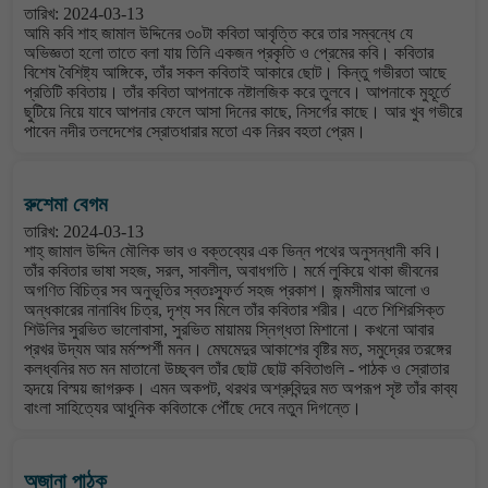
তারিখ: 2024-03-13
আমি কবি শাহ জামাল উদ্দিনের ৩০টা কবিতা আবৃত্তি করে তার সম্বন্ধে যে
অভিজ্ঞতা হলো তাতে বলা যায় তিনি একজন প্রকৃতি ও প্রেমের কবি। কবিতার
বিশেষ বৈশিষ্ট্য আঙ্গিকে, তাঁর সকল কবিতাই আকারে ছোট। কিন্তু গভীরতা আছে
প্রতিটি কবিতায়। তাঁর কবিতা আপনাকে নষ্টালজিক করে তুলবে। আপনাকে মুহূর্তে
ছুটিয়ে নিয়ে যাবে আপনার ফেলে আসা দিনের কাছে, নিসর্গের কাছে। আর খুব গভীরে
পাবেন নদীর তলদেশের স্রোতধারার মতো এক নিরব বহতা প্রেম।
রুশেমা বেগম
তারিখ: 2024-03-13
শাহ্ জামাল উদ্দিন মৌলিক ভাব ও বক্তব্যের এক ভিন্ন পথের অনুসন্ধানী কবি।
তাঁর কবিতার ভাষা সহজ, সরল, সাবলীল, অবাধগতি। মর্মে লুকিয়ে থাকা জীবনের
অগণিত বিচিত্র সব অনুভূতির স্বতঃস্ফুর্ত সহজ প্রকাশ। জন্মসীমার আলো ও
অন্ধকারের নানাবিধ চিত্র, দৃশ্য সব মিলে তাঁর কবিতার শরীর। এতে শিশিরসিক্ত
শিউলির সুরভিত ভালোবাসা, সুরভিত মায়াময় স্নিগ্ধতা মিশানো। কখনো আবার
প্রখর উদ্যম আর মর্মস্পর্শী মনন। মেঘমেদুর আকাশের বৃষ্টির মত, সমুদ্রের তরঙ্গের
কলধ্বনির মত মন মাতানো উচ্ছ্বল তাঁর ছোট্ট ছোট্ট কবিতাগুলি - পাঠক ও স্রোতার
হৃদয়ে বিস্ময় জাগরুক। এমন অকপট, থরথর অশ্রুবিন্দুর মত অপরূপ সৃষ্ট তাঁর কাব্য
বাংলা সাহিত্যের আধুনিক কবিতাকে পৌঁছে দেবে নতুন দিগন্তে।
অজানা পাঠক