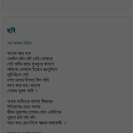
ছবি
শাহ জামাল উদ্দিন
অনেক বছর পরে
একদিন হটাৎ যদি দেখি তোমাকে
সেই মাটির কাছে ফুরফুরে বাতাসে
আঁকবো তোমাকে ইচ্ছের রঙতুলিতে
তুমি ছিলে সেই
চপল ডানার দীগন্ত নীল পাখি
সাথে করে বয়ে বেড়াবো
তোমার সুষমা আমি ।
অথবা অতীতের অথৈই সীমানায়
ইতিহাসের ছেড়া পাতায়
ভীষন কুয়াশায় তোমার কোন একদিনের
পুরনো ছবি পাই যদি
যত্ন করে রেখে দিবো আত্মার কাছাকাছি ।