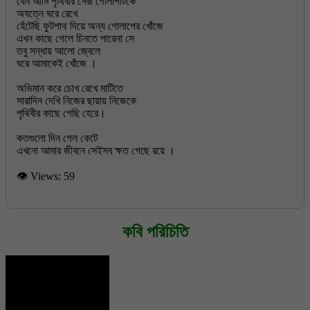
যেন আমি পৃথিবীর সেরা গোলাপটিকে
অযত্নে ঘরে রেখে
হেঁটেছি ফুটপাথ দিয়ে অন্য গোলাপের খোঁজে
এখন কাছে গেলে চিনতে পারেনা সে
তবু সন্ধায় আলো জ্বেলে
ঘরে আমাকেই খোঁজে ।
অভিমান করে চোখ রেখে মাটিতে
সারাদিন দেখি নিজের ছায়ায় নিজেকে
পৃথিবীর কাছে গেছি হেরে।
কতগুলো দিন গেল কেটে
👁 Views:
59
কবি পরিচিতি