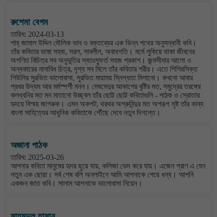
রুশেমা বেগম
তারিখ: 2024-03-13
শাহ্ জামাল উদ্দিন মৌলিক ভাব ও বক্তব্যের এক ভিন্ন পথের অনুসন্ধানী কবি।
তাঁর কবিতার ভাষা সহজ, সরল, সাবলীল, অবাধগতি। মর্মে লুকিয়ে থাকা জীবনের
অগণিত বিচিত্র সব অনুভূতির স্বতঃস্ফুর্ত সহজ প্রকাশ। জন্মসীমার আলো ও
অন্ধকারের নানাবিধ চিত্র, দৃশ্য সব মিলে তাঁর কবিতার শরীর। এতে শিশিরসিক্ত
শিউলির সুরভিত ভালোবাসা, সুরভিত মায়াময় স্নিগ্ধতা মিশানো। কখনো আবার
প্রখর উদ্যম আর মর্মস্পর্শী মনন। মেঘমেদুর আকাশের বৃষ্টির মত, সমুদ্রের তরঙ্গের
কলধ্বনির মত মন মাতানো উচ্ছ্বল তাঁর ছোট্ট ছোট্ট কবিতাগুলি - পাঠক ও স্রোতার
হৃদয়ে বিস্ময় জাগরুক। এমন অকপট, থরথর অশ্রুবিন্দুর মত অপরূপ সৃষ্ট তাঁর কাব্য
বাংলা সাহিত্যের আধুনিক কবিতাকে পৌঁছে দেবে নতুন দিগন্তে।
অজানা পাঠক
তারিখ: 2025-03-26
আপনার কবিতা মানুষের হৃদয় ছুয়ে যায়, কলিজা ভেদ করে যায়। এজেন প্রাণ এ যেন
নতুন এক ছোয়া। সর্ব শেষ বলি অনলাইনে আমি আপনাকে পেয়ে ধন্য। আপনি
একজন জাত কবি। সালাম আপনাকে ভালোবাসা নিয়েন।
মাহমুদুল হাসান