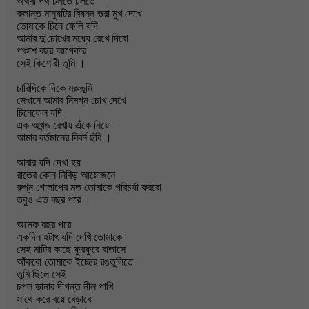
অথবা পথ চলতে চলতে
ক্লান্ত মানুষটির বিষন্ন ভরা মুখ দেখে
তোমাকে চিনে ফেলি যদি
আমার দু'চোখের মধ্যে রেখে দিবো
পঞ্চাশ বছর আগেকার
সেই কিশোরী তুমি ।
চারিদিকে দিকে মরুভূমি
সেখানে আমার নিমগ্ন চোখ দেখে
চিনেফেল যদি
এক অখন্ড রেখায় এঁকে নিয়ো
আমার বর্তমানের বিবর্ন ছঁবি ।
আবার যদি দেখা হয়
রাতের কোন নিবিড় আয়োজনে
রুগ্ন গোলাপের মত তোমাকে পরিচর্যা করবো
তবুও এত বছর পরে ।
অনেক বছর পরে
একদিন হটাৎ যদি দেখি তোমাকে
সেই মাটির কাছে ফুরফুরে বাতাসে
আঁকবো তোমাকে ইচ্ছের রঙতুলিতে
তুমি ছিলে সেই
চপল ডানার দীগন্ত নীল পাখি
সাথে করে বয়ে বেড়াবো