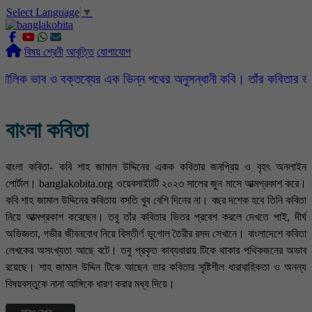
Select Language
▼
slot gacor
ROGTOTO
slot88
slot gacor hari ini
slot777
labtoto
rogtoto
rogtoto link
rogtoto
ROGTOTO
ROGTOTO
EDCTOTO
https://rauwenteder.nl
বিষয় শ্রেনী
আবৃত্তি
যোগাযোগ
 বক্তব্যের এক ভিন্ন পথের অনুসন্ধানী কবি। তাঁর কবিতার ভাষা সহজ, সরল,
বাংলা কবিতা
বাংলা কবিতা- কবি শাহ জামাল উদ্দিনের একক কবিতার জনপ্রিয় ও বৃহৎ অনলাইন
পোর্টাল। banglakobita.org ওয়েবসাইটটি ২০২৩ সালের জুন মাসে আত্মপ্রকাশ করে।
কবি শাহ জামাল উদ্দিনের কবিতায় বসতি খুব বেশি দিনের না। বছর দশেক হবে তিনি কবিতা
নিয়ে আত্মপ্রকাশ করেছেন। তবু তাঁর কবিতার ভিতর প্রবেশ করলে দেখতে পাই, দীর্ঘ
অভিজ্ঞতা, গভীর জীবনবোধ নিয়ে বিস্তীর্ণ ভূগোল তৈরীর রসদ সেখানে। বাংলাদেশে কবিতা
লেখকের অসংখ্যতা আছে বটে। তবু প্রকৃত কাব্যধারায় টিকে থাকার পথিকজনের অভাব
রয়েছে। শাহ জামাল উদ্দিন টিকে আছেন তার কবিতার সৃষ্টিশীল ধারাবাহিকতা ও অনন্য
বিষয়বস্তুকে নানা আঙ্গিকে ধারণ করার মধ্য দিয়ে।
আরও দেখুন