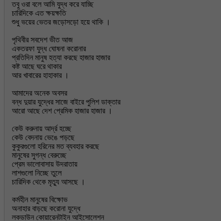
তবু ওরা বলে আমি যুদ্ধ করে যাচ্ছি
চারিদিকে এত ক্ষয়ক্ষতি
শুধু ভয়ের ভেতর জড়োসড়ো হয়ে থাকি ।
পৃথিবীর সবদেশ ভীত আজ
একতরফা যুদ্ধ ঘোষনা করোনার
প্রতিদিন মানুষ হত্যা করছে হাজার হাজার
কষ্ট আছে ঘরে থাকার
আর খাবারের হাহাকার ।
আমাদের অনেক অবসর
বন্ধ দুয়ার যুদ্ধের সাজে বাইরে পুলিশ ডাক্তার
আরো আছে দেশ প্রেমিক হাজার হাজার ।
কেউ করুনায় আর্দ্র হচ্ছে
কেউ বেদনায় ভেঙে পড়ছে
কুকুরগুলো হরিনের মত ব্যবহার করছে
মানুষের সুগন্ধ বেরুচ্ছে
প্রেম ভালোবাসায় উদরাতায়
লাশগুলো নিচ্ছে তুলে
চারিদিক থেকে মৃত্যু আসছে ।
কর্মহীন মানুষের বিক্ষোভ
অনাহার বাড়ছে করোনা যুদ্ধে
লকডাউন কোয়ারেনটাইন আইসোলেশন