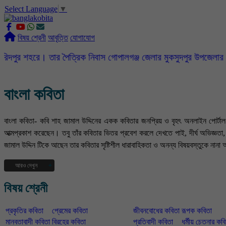
Select Language
▼
বিষয় শ্রেনী
আবৃত্তি
যোগাযোগ
। তার পৈত্রিক নিবাস গোপালগঞ্জ জেলার মুকসুদপুর উপজেলার দিগনগর গ্রাম
বাংলা কবিতা
বাংলা কবিতা- কবি শাহ জামাল উদ্দিনের একক কবিতার জনপ্রিয় ও বৃহৎ অনলাইন পোর্ট
আত্মপ্রকাশ করেছেন। তবু তাঁর কবিতার ভিতর প্রবেশ করলে দেখতে পাই, দীর্ঘ অভিজ্ঞ
জামাল উদ্দিন টিকে আছেন তার কবিতার সৃষ্টিশীল ধারাবাহিকতা ও অনন্য বিষয়বস্তুকে নানা 
আরও দেখুন
বর্তমান সময়ে বহু বিচিত্র দুর্বোধ্য কাব্য রচনার চলকে এড়িয়ে কবি নিজের অন্তরের গভীর 
বিষয় শ্রেনী
দেখা কাছের মানুষজন তাদের অর্ন্তরজগত এসব নিয়ে আমাদের জটিল ঘটনাবহুল জীবনের ড্রা
বিচিত্র জীবনের মধ্যে কবির বসবাস সে এক কঠিন পরীক্ষা । কবি শাহ জামাল উদ্দিন দার্শ
প্রকৃতির কবিতা
প্রেমের কবিতা
জীবনবোধের কবিতা
রূপক কবিতা
কবিতার মঞ্জুরী ফুটিয়ে তোলেন। তিনি তাঁর কবিতায় উপমা, চিত্রকল্প, উৎপ্রেক্ষা ইত্যাদি ব
কতদূর।
মানবতাবাদী কবিতা
বিরহের কবিতা
প্রতিবাদী কবিতা
ধর্মীয় চেতনার কব