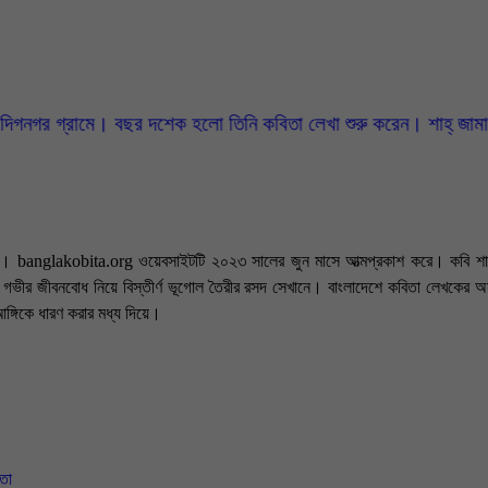
ে। বছর দশেক হলো তিনি কবিতা লেখা শুরু করেন। শাহ্ জামাল উদ্দিন মৌলিক 
াল। banglakobita.org ওয়েবসাইটটি ২০২৩ সালের জুন মাসে আত্মপ্রকাশ করে। কবি শাহ
তা, গভীর জীবনবোধ নিয়ে বিস্তীর্ণ ভূগোল তৈরীর রসদ সেখানে। বাংলাদেশে কবিতা লেখকের
আঙ্গিকে ধারণ করার মধ্য দিয়ে।
ভাষ্যকে সাবলীল গদ্য ও নানা ছন্দের ভাষায় কাব্যিক রূপ দিতে সিদ্ধতা অর্জন করেছেন ইতিম
মা চলছে অবিরত। কবির অন্তর্দৃষ্টিতে ধরা পড়ে এর প্রকৃত সত্য রূপটি। কখনো মা, মাতৃভ
নিক দৃষ্টিতে তার কবিতায় উন্মোচন করেন প্রকৃত অর্থপূর্ণ সরল জীবনের পথ নির্দেশ। গভীর 
ৈশিষ্ট দ্বারা তুলে ধরেন আয়নার প্রতিবিম্বস্বরূপ দেশ ও মানুষের চিত্র। তিনি প্রতিনিয়ত নতু
িতা