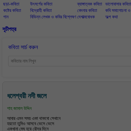
ছড়া-কবিতা
উৎসর্গের কবিতা
ব্যাঙ্গাত্বক কবিতা
ভালোবাসার কবিতা
কষ্টের কবিতা
বিদ্রোহী কবিতা
বেদনার কবিতা
কবি সমালোচনা 
গান
বিভিন্ন লেখক ও কবির বিশ্লেষণ
দেশাত্মবোধক
অল্প কথা
সূচীপত্র
কবিতা সার্চ করুন
ধলেশ্বরী নদী জলে
শাহ জামাল উদ্দিন
আবার এমন সময় একা থাকবো সেখানে
হয়তো তুমিও আসবে ভেসে ভেসে
একখানা মেঘ হয়ে রৌদ্র দিনে