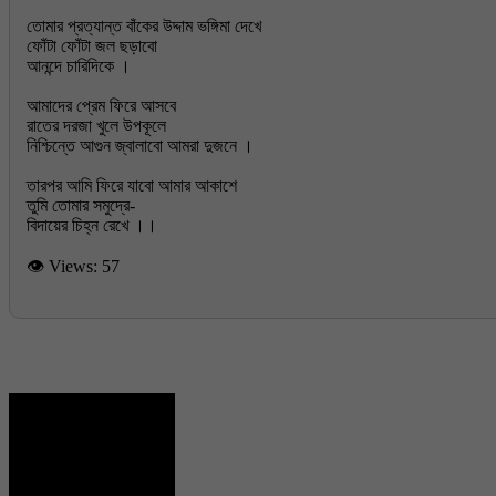
তোমার প্রত্যান্ত বাঁকের উদ্দাম ভঙ্গিমা দেখে
ফোঁটা ফোঁটা জল ছড়াবো
আনন্দে চারিদিকে ।
আমাদের প্রেম ফিরে আসবে
রাতের দরজা খুলে উপকূলে
নিশ্চিন্তে আগুন জ্বালাবো আমরা দুজনে ।
তারপর আমি ফিরে যাবো আমার আকাশে
তুমি তোমার সমুদ্রে-
👁 Views:
57