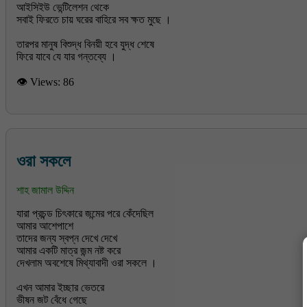
আইসিইউ ভেন্টিলেশন থেকে
সবাই ফিরতে চায় ঘরের বাহিরে সব ক্ষত মুছে ।
তারপর মানুষ বিশুদ্ধ বিনয়ী হবে যুদ্ধ শেষে
👁 Views:
86
ওরা সকলে
শাহ জামাল উদ্দিন
যারা প্রচন্ড চিৎকারে জন্মের পরে কেঁদেছিল
আমার আশেপাশে
তাদের জন্য স্বপ্ন দেখে দেখে
আমার একটি মাত্র জন্ম নষ্ট করে
দেখলাম অবশেষে মিথ্যাবাদী ওরা সকলে ।
এখন আমার ইচ্ছার ভেতরে
ভীষন জট বেঁধে গেছে