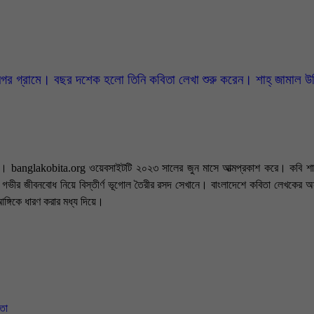
র দশেক হলো তিনি কবিতা লেখা শুরু করেন। শাহ্ জামাল উদ্দিন মৌলিক ভাব 
াল। banglakobita.org ওয়েবসাইটটি ২০২৩ সালের জুন মাসে আত্মপ্রকাশ করে। কবি শাহ
তা, গভীর জীবনবোধ নিয়ে বিস্তীর্ণ ভূগোল তৈরীর রসদ সেখানে। বাংলাদেশে কবিতা লেখকের
আঙ্গিকে ধারণ করার মধ্য দিয়ে।
ভাষ্যকে সাবলীল গদ্য ও নানা ছন্দের ভাষায় কাব্যিক রূপ দিতে সিদ্ধতা অর্জন করেছেন ইতিম
মা চলছে অবিরত। কবির অন্তর্দৃষ্টিতে ধরা পড়ে এর প্রকৃত সত্য রূপটি। কখনো মা, মাতৃভ
নিক দৃষ্টিতে তার কবিতায় উন্মোচন করেন প্রকৃত অর্থপূর্ণ সরল জীবনের পথ নির্দেশ। গভীর 
ৈশিষ্ট দ্বারা তুলে ধরেন আয়নার প্রতিবিম্বস্বরূপ দেশ ও মানুষের চিত্র। তিনি প্রতিনিয়ত নতু
িতা