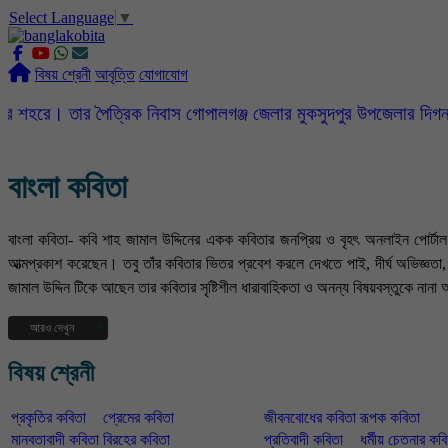
Select Language
▼
বিষয় শ্রেনী
আবৃত্তি
যোগাযোগ
র পৈত্রিক নিবাস গোপালগঞ্জ জেলার মুকসুদপুর উপজেলার দিগনগর গ্রামে। বছ
বাংলা কবিতা
বাংলা কবিতা- কবি শাহ জামাল উদ্দিনের একক কবিতার জনপ্রিয় ও বৃহৎ অনলাইন পোর্ট
আত্মপ্রকাশ করেছেন। তবু তাঁর কবিতার ভিতর প্রবেশ করলে দেখতে পাই, দীর্ঘ অভিজ্ঞ
জামাল উদ্দিন টিকে আছেন তার কবিতার সৃষ্টিশীল ধারাবাহিকতা ও অনন্য বিষয়বস্তুকে নানা 
আরও দেখুন
বর্তমান সময়ে বহু বিচিত্র দুর্বোধ্য কাব্য রচনার চলকে এড়িয়ে কবি নিজের অন্তরের গভীর 
বিষয় শ্রেনী
দেখা কাছের মানুষজন তাদের অর্ন্তরজগত এসব নিয়ে আমাদের জটিল ঘটনাবহুল জীবনের ড্রা
বিচিত্র জীবনের মধ্যে কবির বসবাস সে এক কঠিন পরীক্ষা । কবি শাহ জামাল উদ্দিন দার্শ
প্রকৃতির কবিতা
প্রেমের কবিতা
জীবনবোধের কবিতা
রূপক কবিতা
কবিতার মঞ্জুরী ফুটিয়ে তোলেন। তিনি তাঁর কবিতায় উপমা, চিত্রকল্প, উৎপ্রেক্ষা ইত্যাদি ব
কতদূর।
মানবতাবাদী কবিতা
বিরহের কবিতা
প্রতিবাদী কবিতা
ধর্মীয় চেতনার কব