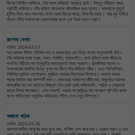
বিশেষ বৈশিষ্ট্য আঙ্গিকে, তাঁর সকল কবিতাই আকারে ছোট। কিন্তু গভীরতা আছে
প্রতিটি কবিতায়। তাঁর কবিতা আপনাকে নষ্টালজিক করে তুলবে। আপনাকে মুহূর্তে
ছুটিয়ে নিয়ে যাবে আপনার ফেলে আসা দিনের কাছে, নিসর্গের কাছে। আর খুব গভীরে
পাবেন নদীর তলদেশের স্রোতধারার মতো এক নিরব বহতা প্রেম।
রুশেমা বেগম
তারিখ: 2024-03-13
শাহ্ জামাল উদ্দিন মৌলিক ভাব ও বক্তব্যের এক ভিন্ন পথের অনুসন্ধানী কবি।
তাঁর কবিতার ভাষা সহজ, সরল, সাবলীল, অবাধগতি। মর্মে লুকিয়ে থাকা জীবনের
অগণিত বিচিত্র সব অনুভূতির স্বতঃস্ফুর্ত সহজ প্রকাশ। জন্মসীমার আলো ও
অন্ধকারের নানাবিধ চিত্র, দৃশ্য সব মিলে তাঁর কবিতার শরীর। এতে শিশিরসিক্ত
শিউলির সুরভিত ভালোবাসা, সুরভিত মায়াময় স্নিগ্ধতা মিশানো। কখনো আবার
প্রখর উদ্যম আর মর্মস্পর্শী মনন। মেঘমেদুর আকাশের বৃষ্টির মত, সমুদ্রের তরঙ্গের
কলধ্বনির মত মন মাতানো উচ্ছ্বল তাঁর ছোট্ট ছোট্ট কবিতাগুলি - পাঠক ও স্রোতার
হৃদয়ে বিস্ময় জাগরুক। এমন অকপট, থরথর অশ্রুবিন্দুর মত অপরূপ সৃষ্ট তাঁর কাব্য
বাংলা সাহিত্যের আধুনিক কবিতাকে পৌঁছে দেবে নতুন দিগন্তে।
অজানা পাঠক
তারিখ: 2025-03-26
আপনার কবিতা মানুষের হৃদয় ছুয়ে যায়, কলিজা ভেদ করে যায়। এজেন প্রাণ এ যেন
নতুন এক ছোয়া। সর্ব শেষ বলি অনলাইনে আমি আপনাকে পেয়ে ধন্য। আপনি