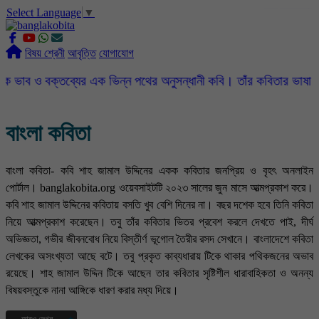
Select Language
▼
slot gacor
ROGTOTO
slot88
slot gacor hari ini
slot777
labtoto
rogtoto
rogtoto link
rogtoto
ROGTOTO
ROGTOTO
EDCTOTO
https://rauwenteder.nl
বিষয় শ্রেনী
আবৃত্তি
যোগাযোগ
্তব্যের এক ভিন্ন পথের অনুসন্ধানী কবি। তাঁর কবিতার ভাষা সহজ, সরল, স
বাংলা কবিতা
বাংলা কবিতা- কবি শাহ জামাল উদ্দিনের একক কবিতার জনপ্রিয় ও বৃহৎ অনলাইন
পোর্টাল। banglakobita.org ওয়েবসাইটটি ২০২৩ সালের জুন মাসে আত্মপ্রকাশ করে।
কবি শাহ জামাল উদ্দিনের কবিতায় বসতি খুব বেশি দিনের না। বছর দশেক হবে তিনি কবিতা
নিয়ে আত্মপ্রকাশ করেছেন। তবু তাঁর কবিতার ভিতর প্রবেশ করলে দেখতে পাই, দীর্ঘ
অভিজ্ঞতা, গভীর জীবনবোধ নিয়ে বিস্তীর্ণ ভূগোল তৈরীর রসদ সেখানে। বাংলাদেশে কবিতা
লেখকের অসংখ্যতা আছে বটে। তবু প্রকৃত কাব্যধারায় টিকে থাকার পথিকজনের অভাব
রয়েছে। শাহ জামাল উদ্দিন টিকে আছেন তার কবিতার সৃষ্টিশীল ধারাবাহিকতা ও অনন্য
বিষয়বস্তুকে নানা আঙ্গিকে ধারণ করার মধ্য দিয়ে।
আরও দেখুন