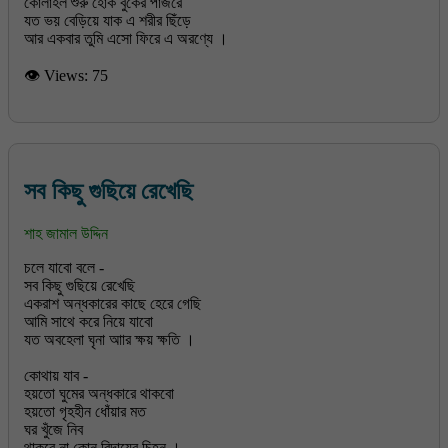
কোলাহল শুরু হোক বুকের পাজরে
যত ভয় বেড়িয়ে যাক এ শরীর ছিঁড়ে
আর একবার তুমি এসো ফিরে এ অরণ্যে ।
👁 Views:
75
সব কিছু গুছিয়ে রেখেছি
শাহ জামাল উদ্দিন
চলে যাবো বলে -
সব কিছু গুছিয়ে রেখেছি
একরাশ অন্ধকারের কাছে হেরে গেছি
আমি সাথে করে নিয়ে যাবো
যত অবহেলা ঘৃনা আার ক্ষয় ক্ষতি ।
কোথায় যাব -
হয়তো ঘুমের অন্ধকারে থাকবো
হয়তো গৃহহীন ধোঁয়ার মত
ঘর খুঁজে নিব
থাকবে না কোন বিদায়ের চিহ্ন ।