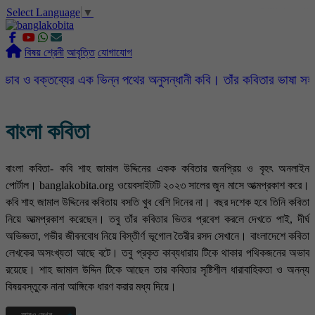
Select Language
▼
slot gacor
ROGTOTO
slot88
slot gacor hari ini
slot777
labtoto
rogtoto
rogtoto link
rogtoto
ROGTOTO
ROGTOTO
EDCTOTO
https://rauwenteder.nl
বিষয় শ্রেনী
আবৃত্তি
যোগাযোগ
্যের এক ভিন্ন পথের অনুসন্ধানী কবি। তাঁর কবিতার ভাষা সহজ, সরল, সাবলী
বাংলা কবিতা
বাংলা কবিতা- কবি শাহ জামাল উদ্দিনের একক কবিতার জনপ্রিয় ও বৃহৎ অনলাইন
পোর্টাল। banglakobita.org ওয়েবসাইটটি ২০২৩ সালের জুন মাসে আত্মপ্রকাশ করে।
কবি শাহ জামাল উদ্দিনের কবিতায় বসতি খুব বেশি দিনের না। বছর দশেক হবে তিনি কবিতা
নিয়ে আত্মপ্রকাশ করেছেন। তবু তাঁর কবিতার ভিতর প্রবেশ করলে দেখতে পাই, দীর্ঘ
অভিজ্ঞতা, গভীর জীবনবোধ নিয়ে বিস্তীর্ণ ভূগোল তৈরীর রসদ সেখানে। বাংলাদেশে কবিতা
লেখকের অসংখ্যতা আছে বটে। তবু প্রকৃত কাব্যধারায় টিকে থাকার পথিকজনের অভাব
রয়েছে। শাহ জামাল উদ্দিন টিকে আছেন তার কবিতার সৃষ্টিশীল ধারাবাহিকতা ও অনন্য
বিষয়বস্তুকে নানা আঙ্গিকে ধারণ করার মধ্য দিয়ে।
আরও দেখুন