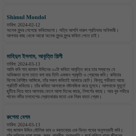
Shimul Mondol
তারিখ: 2024-02-12
অনেক সুন্দর লেগেছে কবিতাগুলো। সত্যি আপনি দারুন প্রতিভার অধিকারী।
আপনার কাছ থেকে আরো অনেক সুন্দর সুন্দর কবিতা পেতে চাই।
মাহিদুল ইসলাম, আবৃত্তি শিল্পী
তারিখ: 2024-03-13
আমি কবি শাহ জামাল উদ্দিনের ৩০টা কবিতা আবৃত্তি করে তার সম্বন্ধে যে
অভিজ্ঞতা হলো তাতে বলা যায় তিনি একজন প্রকৃতি ও প্রেমের কবি। কবিতার
বিশেষ বৈশিষ্ট্য আঙ্গিকে, তাঁর সকল কবিতাই আকারে ছোট। কিন্তু গভীরতা আছে
প্রতিটি কবিতায়। তাঁর কবিতা আপনাকে নষ্টালজিক করে তুলবে। আপনাকে মুহূর্তে
ছুটিয়ে নিয়ে যাবে আপনার ফেলে আসা দিনের কাছে, নিসর্গের কাছে। আর খুব গভীরে
পাবেন নদীর তলদেশের স্রোতধারার মতো এক নিরব বহতা প্রেম।
রুশেমা বেগম
তারিখ: 2024-03-13
শাহ্ জামাল উদ্দিন মৌলিক ভাব ও বক্তব্যের এক ভিন্ন পথের অনুসন্ধানী কবি।
তাঁর কবিতার ভাষা সহজ, সরল, সাবলীল, অবাধগতি। মর্মে লুকিয়ে থাকা জীবনের