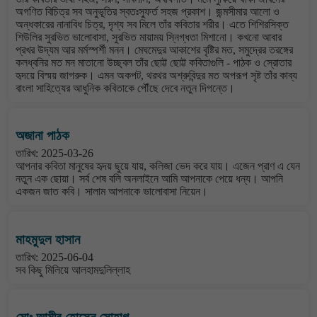
অগণিত বিচিত্র সব অনুভূতির স্বতঃস্ফুর্ত সহজ প্রকাশ। জন্মসীমার আলো ও
অন্ধকারের নানাবিধ চিত্র, দৃশ্য সব মিলে তাঁর কবিতার শরীর। এতে শিশিরসিক্ত
শিউলির সুরভিত ভালোবাসা, সুরভিত মায়াময় স্নিগ্ধতা মিশানো। কখনো আবার
প্রখর উদ্যম আর মর্মস্পর্শী মনন। মেঘমেদুর আকাশের বৃষ্টির মত, সমুদ্রের তরঙ্গের
কলধ্বনির মত মন মাতানো উচ্ছ্বল তাঁর ছোট্ট ছোট্ট কবিতাগুলি - পাঠক ও স্রোতার
হৃদয়ে বিস্ময় জাগরুক। এমন অকপট, থরথর অশ্রুবিন্দুর মত অপরূপ সৃষ্ট তাঁর কাব্য
বাংলা সাহিত্যের আধুনিক কবিতাকে পৌঁছে দেবে নতুন দিগন্তে।
অজানা পাঠক
তারিখ: 2025-03-26
আপনার কবিতা মানুষের হৃদয় ছুয়ে যায়, কলিজা ভেদ করে যায়। এজেন প্রাণ এ যেন
নতুন এক ছোয়া। সর্ব শেষ বলি অনলাইনে আমি আপনাকে পেয়ে ধন্য। আপনি
একজন জাত কবি। সালাম আপনাকে ভালোবাসা নিয়েন।
মাহমুদুল হাসান
তারিখ: 2025-06-04
সব কিছু মিলিয়ে আলহামদুলিল্লাহ