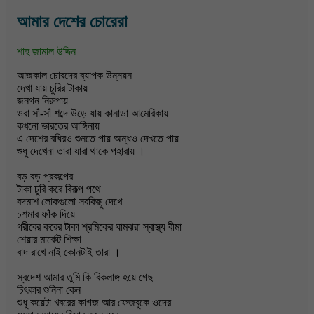
আমার দেশের চোরেরা
শাহ জামাল উদ্দিন
আজকাল চোরদের ব্যাপক উন্নয়ন
দেখা যায় চুরির টাকায়
জনগন নিরুপায়
ওরা সাঁ-সাঁ শব্দে উড়ে যায় কানাডা আমেরিকায়
কখনো ভারতের আঙ্গিনায়
এ দেশের বধিরও শুনতে পায় অন্ধও দেখতে পায়
শুধু দেখেনা তারা যারা থাকে পহারায় ।
বড় বড় প্রকল্পের
টাকা চুরি করে বিকল্প পথে
বদমাশ লোকগুলো সবকিছু দেখে
চশমার ফাঁক দিয়ে
গরীবের করের টাকা শ্রমিকের ঘামঝরা স্বাস্থ্য বীমা
শেয়ার মার্কেট শিক্ষা
বাদ রাখে নাই কোনটাই তারা ।
স্বদেশ আমার তুমি কি বিকলাঙ্গ হয়ে গেছ
চিৎকার শুনিনা কেন
শুধু কয়েটা খবরের কাগজ আর ফেজবুকে ওদের