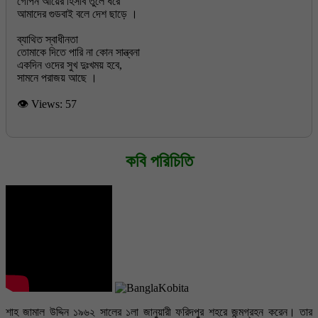
গোপন আয়ের হিসাব তুলে ধরে
আমাদের গুডবাই বলে দেশ ছাড়ে ।
ব্যাথিত স্বাধীনতা
তোমাকে দিতে পারি না কোন সান্ত্বনা
একদিন ওদের সুখ দুঃখময় হবে,
👁 Views:
57
কবি পরিচিতি
শাহ জামাল উদ্দিন ১৯৬২ সালের ১লা জানুয়ারী ফরিদপুর শহরে জন্মগ্রহন করেন। তার