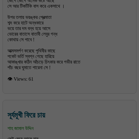
জেগে জেগে অনেক কষ্টে আছে
সে আর টিকটিকি বাস করে একসাথে ।
উপর তলায় ভয়ঙ্কর প্রেত্মাতা
শব্দ করে হাটে অন্ধকারে
ভয়ে তার দম বন্ধ হয়ে আসে
ভোরের বাতাসে বাতাবী লেবুর গন্ধ
কোথায় সে পাবে !
আত্মসমর্পণ করেছে পৃথিবীর কাছে
পকেট ভর্তি স্বপ্ন গেছে হারিয়ে
আকাঙ্খার কঠিন আঁচড়ে চিৎকার করে গভীর রাতে
👁 Views:
61
সূর্যমূখী ফিরে চায়
শাহ জামাল উদ্দিন
সেই মেয়ে আসে যায়