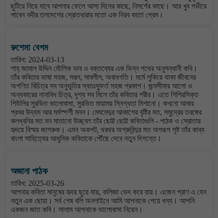
ছুটিয়ে নিয়ে যাবে আপনার ফেলে আসা দিনের কাছে, নিসর্গের কাছে। আর খুব গভীরে
পাবেন নদীর তলদেশের স্রোতধারার মতো এক নিরব বহতা প্রেম।
রুশেমা বেগম
তারিখ: 2024-03-13
শাহ্ জামাল উদ্দিন মৌলিক ভাব ও বক্তব্যের এক ভিন্ন পথের অনুসন্ধানী কবি।
তাঁর কবিতার ভাষা সহজ, সরল, সাবলীল, অবাধগতি। মর্মে লুকিয়ে থাকা জীবনের
অগণিত বিচিত্র সব অনুভূতির স্বতঃস্ফুর্ত সহজ প্রকাশ। জন্মসীমার আলো ও
অন্ধকারের নানাবিধ চিত্র, দৃশ্য সব মিলে তাঁর কবিতার শরীর। এতে শিশিরসিক্ত
শিউলির সুরভিত ভালোবাসা, সুরভিত মায়াময় স্নিগ্ধতা মিশানো। কখনো আবার
প্রখর উদ্যম আর মর্মস্পর্শী মনন। মেঘমেদুর আকাশের বৃষ্টির মত, সমুদ্রের তরঙ্গের
কলধ্বনির মত মন মাতানো উচ্ছ্বল তাঁর ছোট্ট ছোট্ট কবিতাগুলি - পাঠক ও স্রোতার
হৃদয়ে বিস্ময় জাগরুক। এমন অকপট, থরথর অশ্রুবিন্দুর মত অপরূপ সৃষ্ট তাঁর কাব্য
বাংলা সাহিত্যের আধুনিক কবিতাকে পৌঁছে দেবে নতুন দিগন্তে।
অজানা পাঠক
তারিখ: 2025-03-26
আপনার কবিতা মানুষের হৃদয় ছুয়ে যায়, কলিজা ভেদ করে যায়। এজেন প্রাণ এ যেন
নতুন এক ছোয়া। সর্ব শেষ বলি অনলাইনে আমি আপনাকে পেয়ে ধন্য। আপনি
একজন জাত কবি। সালাম আপনাকে ভালোবাসা নিয়েন।