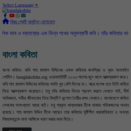
Select Language
▼
slot gacor
ROGTOTO
slot88
slot gacor hari ini
slot777
labtoto
rogtoto
rogtoto link
rogtoto
ROGTOTO
ROGTOTO
EDCTOTO
https://rauwenteder.nl
বিষয় শ্রেনী
আবৃত্তি
যোগাযোগ
ক্তব্যের এক ভিন্ন পথের অনুসন্ধানী কবি। তাঁর কবিতার ভাষা সহজ, সরল, 
বাংলা কবিতা
বাংলা কবিতা- কবি শাহ জামাল উদ্দিনের একক কবিতার জনপ্রিয় ও বৃহৎ অনলাইন
পোর্টাল। banglakobita.org ওয়েবসাইটটি ২০২৩ সালের জুন মাসে আত্মপ্রকাশ করে।
কবি শাহ জামাল উদ্দিনের কবিতায় বসতি খুব বেশি দিনের না। বছর দশেক হবে তিনি কবিতা
নিয়ে আত্মপ্রকাশ করেছেন। তবু তাঁর কবিতার ভিতর প্রবেশ করলে দেখতে পাই, দীর্ঘ
অভিজ্ঞতা, গভীর জীবনবোধ নিয়ে বিস্তীর্ণ ভূগোল তৈরীর রসদ সেখানে। বাংলাদেশে কবিতা
লেখকের অসংখ্যতা আছে বটে। তবু প্রকৃত কাব্যধারায় টিকে থাকার পথিকজনের অভাব
রয়েছে। শাহ জামাল উদ্দিন টিকে আছেন তার কবিতার সৃষ্টিশীল ধারাবাহিকতা ও অনন্য
বিষয়বস্তুকে নানা আঙ্গিকে ধারণ করার মধ্য দিয়ে।
আরও দেখুন