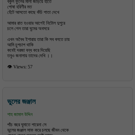
বকুল ফুলের মালা জড়িয়ে হাতে
পোষা হরিণীর মত
হেঁটে আসতো কাছে কঁচি পাতা দেখে
আমার রাত হওয়ার আগেই নিটোল দুপুরে
চলে গেল তারা ঘুমের অবসরে
এখন অবৈধ ইশারায় তারা কি সব বলতে চায়
আমি চুপচাপ থাকি
কবেই দরজা বন্ধ করে দিয়েছি
👁 Views:
57
ভুলের জঞ্জাল
শাহ জামাল উদ্দিন
পাঁচ বছর ঘুমাতে পারেনা সে
ভুলের জঞ্জাল সাফ করে চলছে জীবন থেকে