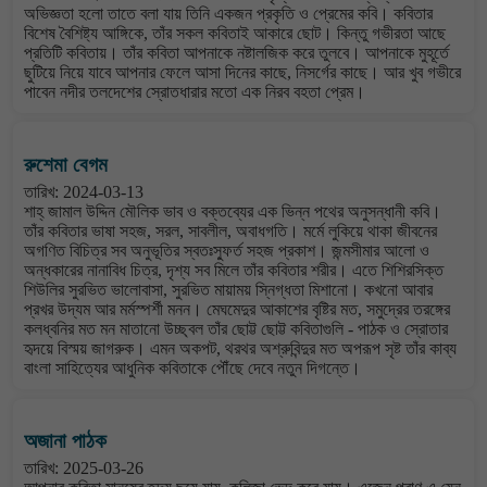
অভিজ্ঞতা হলো তাতে বলা যায় তিনি একজন প্রকৃতি ও প্রেমের কবি। কবিতার
বিশেষ বৈশিষ্ট্য আঙ্গিকে, তাঁর সকল কবিতাই আকারে ছোট। কিন্তু গভীরতা আছে
প্রতিটি কবিতায়। তাঁর কবিতা আপনাকে নষ্টালজিক করে তুলবে। আপনাকে মুহূর্তে
ছুটিয়ে নিয়ে যাবে আপনার ফেলে আসা দিনের কাছে, নিসর্গের কাছে। আর খুব গভীরে
পাবেন নদীর তলদেশের স্রোতধারার মতো এক নিরব বহতা প্রেম।
রুশেমা বেগম
তারিখ: 2024-03-13
শাহ্ জামাল উদ্দিন মৌলিক ভাব ও বক্তব্যের এক ভিন্ন পথের অনুসন্ধানী কবি।
তাঁর কবিতার ভাষা সহজ, সরল, সাবলীল, অবাধগতি। মর্মে লুকিয়ে থাকা জীবনের
অগণিত বিচিত্র সব অনুভূতির স্বতঃস্ফুর্ত সহজ প্রকাশ। জন্মসীমার আলো ও
অন্ধকারের নানাবিধ চিত্র, দৃশ্য সব মিলে তাঁর কবিতার শরীর। এতে শিশিরসিক্ত
শিউলির সুরভিত ভালোবাসা, সুরভিত মায়াময় স্নিগ্ধতা মিশানো। কখনো আবার
প্রখর উদ্যম আর মর্মস্পর্শী মনন। মেঘমেদুর আকাশের বৃষ্টির মত, সমুদ্রের তরঙ্গের
কলধ্বনির মত মন মাতানো উচ্ছ্বল তাঁর ছোট্ট ছোট্ট কবিতাগুলি - পাঠক ও স্রোতার
হৃদয়ে বিস্ময় জাগরুক। এমন অকপট, থরথর অশ্রুবিন্দুর মত অপরূপ সৃষ্ট তাঁর কাব্য
বাংলা সাহিত্যের আধুনিক কবিতাকে পৌঁছে দেবে নতুন দিগন্তে।
অজানা পাঠক
তারিখ: 2025-03-26