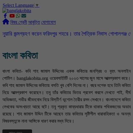
Select Language
▼
slot gacor
ROGTOTO
slot88
slot gacor hari ini
slot777
labtoto
rogtoto
rogtoto link
rogtoto
ROGTOTO
ROGTOTO
EDCTOTO
https://rauwenteder.nl
বিষয় শ্রেনী
আবৃত্তি
যোগাযোগ
হণ করেন ফরিদপুর শহরে। তার পৈত্রিক নিবাস গোপালগঞ্জ জেলার মুকসুদপুর উ
বাংলা কবিতা
বাংলা কবিতা- কবি শাহ জামাল উদ্দিনের একক কবিতার জনপ্রিয় ও বৃহৎ অনলাইন
পোর্টাল। banglakobita.org ওয়েবসাইটটি ২০২৩ সালের জুন মাসে আত্মপ্রকাশ করে।
কবি শাহ জামাল উদ্দিনের কবিতায় বসতি খুব বেশি দিনের না। বছর দশেক হবে তিনি কবিতা
নিয়ে আত্মপ্রকাশ করেছেন। তবু তাঁর কবিতার ভিতর প্রবেশ করলে দেখতে পাই, দীর্ঘ
অভিজ্ঞতা, গভীর জীবনবোধ নিয়ে বিস্তীর্ণ ভূগোল তৈরীর রসদ সেখানে। বাংলাদেশে কবিতা
লেখকের অসংখ্যতা আছে বটে। তবু প্রকৃত কাব্যধারায় টিকে থাকার পথিকজনের অভাব
রয়েছে। শাহ জামাল উদ্দিন টিকে আছেন তার কবিতার সৃষ্টিশীল ধারাবাহিকতা ও অনন্য
বিষয়বস্তুকে নানা আঙ্গিকে ধারণ করার মধ্য দিয়ে।
আরও দেখুন