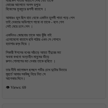
নারিকেল পাতার আড়ালে দেখা যেত তাকে
ভোরের আলোতে অলস দুপুরে
বিকেলের ফুরফুরে রূপসী বাতাসে ।
আমারও ভুল ছিল হাত থেকে একদিন তুলসী পাতা পড়ে গেল
তাই দেবতার অভিশাপে পাবো না তাকে - বলে গেল
সেই মেয়ে চলে গেল ।
একদিনও জোছনায় তাকে আর খুঁজি নাই
এলোমেলো বাতাসে ছবি পাঠায় এখন সে গোপনে
হতাশার রন্ধ দিয়ে ।
শিকারী ঈগলের নখের আঁচড়ে আহত ইঁদুরের মত
অথবা কখনো অন্তহীন মানুষের ভীড়ে
রুগন গোলাপের মত দেখায় তাকে ছবিতে ।
তার দীঘি কালোজল ছলছল গভীর চোখ দুটোর ভিতরে
মূহুর্তে আমার সবকিছু নিয়ে নিত সে
👁 Views:
69