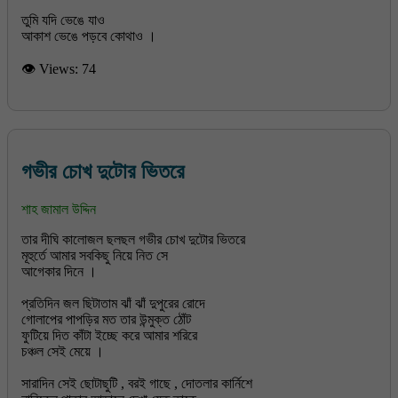
তুমি যদি ভেঙে যাও
👁 Views:
74
গভীর চোখ দুটোর ভিতরে
শাহ জামাল উদ্দিন
তার দীঘি কালোজল ছলছল গভীর চোখ দুটোর ভিতরে
মূহুর্তে আমার সবকিছু নিয়ে নিত সে
আগেকার দিনে ।
প্রতিদিন জল ছিটাতাম ঝাঁ ঝাঁ দুপুরের রোদে
গোলাপের পাপড়ির মত তার উন্মুক্ত ঠোঁট
ফুটিয়ে দিত কাঁটা ইচ্ছে করে আমার শরিরে
চঞ্চল সেই মেয়ে ।
সারাদিন সেই ছোটাছুটি , বরই গাছে , দোতলার কার্নিশে