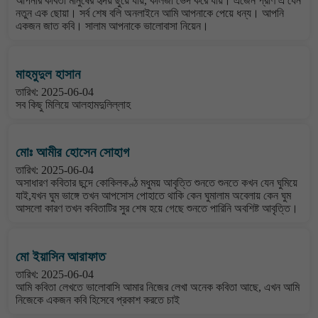
আপনার কবিতা মানুষের হৃদয় ছুয়ে যায়, কলিজা ভেদ করে যায়। এজেন প্রাণ এ যেন
নতুন এক ছোয়া। সর্ব শেষ বলি অনলাইনে আমি আপনাকে পেয়ে ধন্য। আপনি
একজন জাত কবি। সালাম আপনাকে ভালোবাসা নিয়েন।
মাহমুদুল হাসান
তারিখ: 2025-06-04
সব কিছু মিলিয়ে আলহামদুলিল্লাহ
মোঃ আমীর হোসেন সোহাগ
তারিখ: 2025-06-04
অসাধারণ কবিতার ছন্দে কোকিলকণ্ঠ মধুময় আবৃত্তি শুনতে শুনতে কখন যেন ঘুমিয়ে
যাই,যখন ঘুম ভাঙ্গে তখন আপসোস পোহাতে থাকি কেন ঘুমালাম অবেলায় কেন ঘুম
আসলো কারণ তখন কবিতাটির সুর শেষ হয়ে গেছে শুনতে পারিনি অবশিষ্ট আবৃত্তি।
মো ইয়াসিন আরাফাত
তারিখ: 2025-06-04
আমি কবিতা লেখতে ভালোবাসি আমার নিজের লেখা অনেক কবিতা আছে, এখন আমি
নিজেকে একজন কবি হিসেবে প্রকাশ করতে চাই