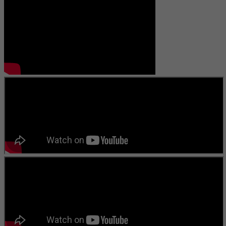
লিখে চলেছেন। “ স্বপ্নের সিঁড়ি আমার প্রথম ভালোবাসা ” এবং “ ছুঁয়ে দেখি ভোরের
নদী ” তার প্রকাশিত গ্রন্থ। এছাড়াও কয়েকটি কবিতার বই প্রকাশের পথে। বিভিন্ন
পত্র পত্রিকায় লিখে চলেছেন এবং কতিপয় সাহিত্য সংস্কৃতি প্রতিষ্ঠানের সাথে জড়িত