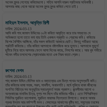
অনেক সুন্দর লেগেছে কবিতাগুলো। সত্যি আপনি দারুন প্রতিভার অধিকারী।
আপনার কাছ থেকে আরো অনেক সুন্দর সুন্দর কবিতা পেতে চাই।
মাহিদুল ইসলাম, আবৃত্তি শিল্পী
তারিখ: 2024-03-13
আমি কবি শাহ জামাল উদ্দিনের ৩০টা কবিতা আবৃত্তি করে তার সম্বন্ধে যে
অভিজ্ঞতা হলো তাতে বলা যায় তিনি একজন প্রকৃতি ও প্রেমের কবি। কবিতার
বিশেষ বৈশিষ্ট্য আঙ্গিকে, তাঁর সকল কবিতাই আকারে ছোট। কিন্তু গভীরতা আছে
প্রতিটি কবিতায়। তাঁর কবিতা আপনাকে নষ্টালজিক করে তুলবে। আপনাকে মুহূর্তে
ছুটিয়ে নিয়ে যাবে আপনার ফেলে আসা দিনের কাছে, নিসর্গের কাছে। আর খুব গভীরে
পাবেন নদীর তলদেশের স্রোতধারার মতো এক নিরব বহতা প্রেম।
রুশেমা বেগম
তারিখ: 2024-03-13
শাহ্ জামাল উদ্দিন মৌলিক ভাব ও বক্তব্যের এক ভিন্ন পথের অনুসন্ধানী কবি।
তাঁর কবিতার ভাষা সহজ, সরল, সাবলীল, অবাধগতি। মর্মে লুকিয়ে থাকা জীবনের
অগণিত বিচিত্র সব অনুভূতির স্বতঃস্ফুর্ত সহজ প্রকাশ। জন্মসীমার আলো ও
অন্ধকারের নানাবিধ চিত্র, দৃশ্য সব মিলে তাঁর কবিতার শরীর। এতে শিশিরসিক্ত
শিউলির সুরভিত ভালোবাসা, সুরভিত মায়াময় স্নিগ্ধতা মিশানো। কখনো আবার
প্রখর উদ্যম আর মর্মস্পর্শী মনন। মেঘমেদুর আকাশের বৃষ্টির মত, সমুদ্রের তরঙ্গের
কলধ্বনির মত মন মাতানো উচ্ছ্বল তাঁর ছোট্ট ছোট্ট কবিতাগুলি - পাঠক ও স্রোতার