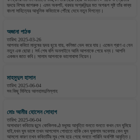
হৃদয়ে বিস্ময় জাগরুক। এমন অকপট, থরথর অশ্রুবিন্দুর মত অপরূপ সৃষ্ট তাঁর কাব্য
বাংলা সাহিত্যের আধুনিক কবিতাকে পৌঁছে দেবে নতুন দিগন্তে।
অজানা পাঠক
তারিখ: 2025-03-26
আপনার কবিতা মানুষের হৃদয় ছুয়ে যায়, কলিজা ভেদ করে যায়। এজেন প্রাণ এ যেন
নতুন এক ছোয়া। সর্ব শেষ বলি অনলাইনে আমি আপনাকে পেয়ে ধন্য। আপনি
একজন জাত কবি। সালাম আপনাকে ভালোবাসা নিয়েন।
মাহমুদুল হাসান
তারিখ: 2025-06-04
সব কিছু মিলিয়ে আলহামদুলিল্লাহ
মোঃ আমীর হোসেন সোহাগ
তারিখ: 2025-06-04
অসাধারণ কবিতার ছন্দে কোকিলকণ্ঠ মধুময় আবৃত্তি শুনতে শুনতে কখন যেন ঘুমিয়ে
যাই,যখন ঘুম ভাঙ্গে তখন আপসোস পোহাতে থাকি কেন ঘুমালাম অবেলায় কেন ঘুম
আসলো কারণ তখন কবিতাটির সুর শেষ হয়ে গেছে শুনতে পারিনি অবশিষ্ট আবৃত্তি।