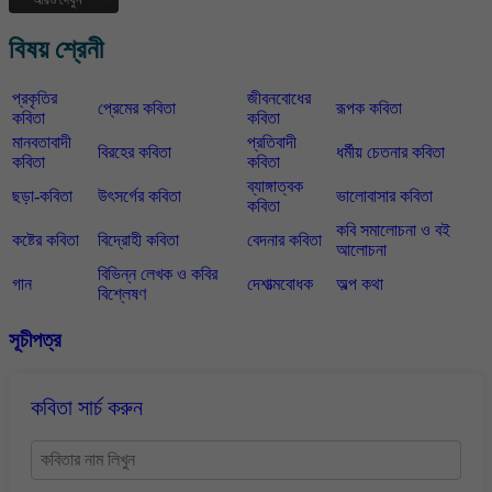
বর্তমান সময়ে বহু বিচিত্র দুর্বোধ্য কাব্য রচনার চলকে এড়িয়ে কবি নিজের অন্তরের গভীর
বিষয় শ্রেনী
ভাষ্যকে সাবলীল গদ্য ও নানা ছন্দের ভাষায় কাব্যিক রূপ দিতে সিদ্ধতা অর্জন করেছেন
ইতিমধ্যে। তাঁর আপাত সরল কিন্তু ভাবসমৃদ্ধ বাক্যধারা পাঠকের হৃদয়ে জায়গা করে
প্রকৃতির
জীবনবোধের
নিয়েছে। কবির দেখা কাছের মানুষজন তাদের অর্ন্তরজগত এসব নিয়ে আমাদের জটিল
প্রেমের কবিতা
রূপক কবিতা
কবিতা
কবিতা
ঘটনাবহুল জীবনের ড্রামা চলছে অবিরত। কবির অন্তর্দৃষ্টিতে ধরা পড়ে এর প্রকৃত সত্য
রূপটি। কখনো মা, মাতৃভূমি, সংসার, সন্তানসন্ততি, আত্মীয় কুটম্ব নিয়ে সমাজের কত
মানবতাবাদী
প্রতিবাদী
বিরহের কবিতা
ধর্মীয় চেতনার কবিতা
রকম কৌনিক জ্যামিতি। এমন বিচিত্র জীবনের মধ্যে কবির বসবাস সে এক কঠিন পরীক্ষা
কবিতা
কবিতা
। কবি শাহ জামাল উদ্দিন দার্শনিক দৃষ্টিতে তার কবিতায় উন্মোচন করেন প্রকৃত অর্থপূর্ণ
ব্যাঙ্গাত্বক
ছড়া-কবিতা
উৎসর্গের কবিতা
ভালোবাসার কবিতা
সরল জীবনের পথ নির্দেশ। গভীর স্মৃতি ভারাক্রান্ত হন কখনো কখনো। হৃদয়কে উষ্ণ
কবিতা
,মধুর, তিক্ত, কখনো প্রেমের ভাবাবেশে কবিতার মঞ্জুরী ফুটিয়ে তোলেন। তিনি তাঁর
কবি সমালোচনা ও বই
কবিতায় উপমা, চিত্রকল্প, উৎপ্রেক্ষা ইত্যাদি বৈশিষ্ট দ্বারা তুলে ধরেন আয়নার
কষ্টের কবিতা
বিদ্রোহী কবিতা
বেদনার কবিতা
আলোচনা
প্রতিবিম্বস্বরূপ দেশ ও মানুষের চিত্র। তিনি প্রতিনিয়ত নতুন কবিতা সৃষ্টি রত। সেসব
বিভিন্ন লেখক ও কবির
সৃষ্টির প্রকাশ সংকলন আমাদের বলে দেবে কবির পরিপূর্ণতার দিকবলয় কতদূর।
গান
দেশাত্মবোধক
অল্প কথা
বিশ্লেষণ
সূচীপত্র
কবিতা সার্চ করুন