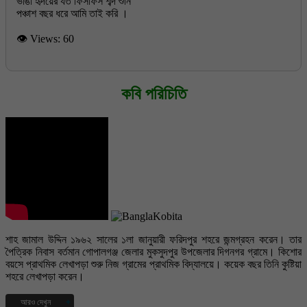
ভাঙা হৃদয়ের যত ফিসফিস শব্দ শুনি
👁 Views:
60
কবি পরিচিতি
শাহ জামাল উদ্দিন ১৯৬২ সালের ১লা জানুয়ারী ফরিদপুর শহরে জন্মগ্রহন করেন। তার
পৈত্রিক নিবাস বর্তমান গোপালগঞ্জ জেলার মুকসুদপুর উপজেলার দিগনগর গ্রামে। কিশোর
বয়সে প্রাথমিক লেখাপড়া শুরু নিজ গ্রামের প্রাথমিক বিদ্যালয়ে। কয়েক বছর তিনি কুষ্টিয়া
শহরে লেখাপড়া করেন।
আরও দেখুন